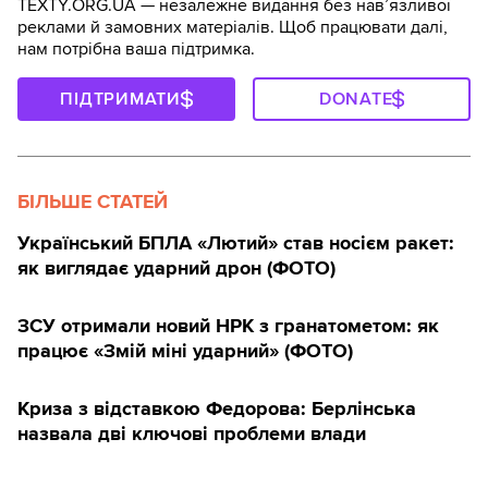
TEXTY.ORG.UA — незалежне видання без навʼязливої
реклами й замовних матеріалів. Щоб працювати далі,
нам потрібна ваша підтримка.
ПІДТРИМАТИ
DONATE
БІЛЬШЕ СТАТЕЙ
Український БПЛА «Лютий» став носієм ракет:
як виглядає ударний дрон (ФОТО)
ЗСУ отримали новий НРК з гранатометом: як
працює «Змій міні ударний» (ФОТО)
Криза з відставкою Федорова: Берлінська
назвала дві ключові проблеми влади