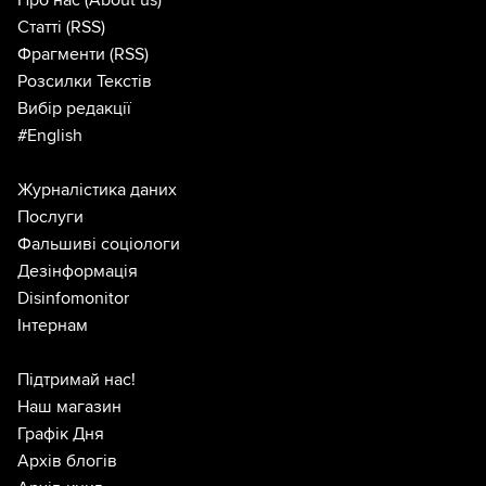
Про нас
(About us)
Статті
(RSS)
Фрагменти
(RSS)
Розсилки Текстів
Вибір редакції
#English
Журналістика даних
Послуги
Фальшиві соціологи
Дезінформація
Disinfomonitor
Інтернам
Підтримай нас!
Наш магазин
Графік Дня
Архів блогів