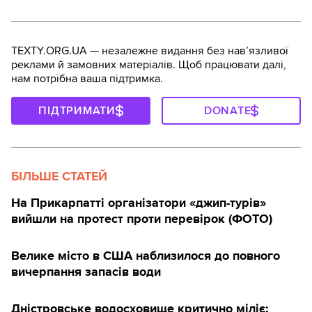
TEXTY.ORG.UA — незалежне видання без навʼязливої
реклами й замовних матеріалів. Щоб працювати далі,
нам потрібна ваша підтримка.
ПІДТРИМАТИ
DONATE
БІЛЬШЕ СТАТЕЙ
На Прикарпатті організатори «джип-турів»
вийшли на протест проти перевірок (ФОТО)
Велике місто в США наблизилося до повного
вичерпання запасів води
Дністровське водосховище критично міліє: