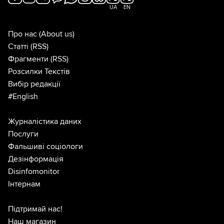
UA
EN
Про нас
(About us)
Статті
(RSS)
Фрагменти
(RSS)
Розсилки Текстів
Вибір редакції
#English
Журналістика даних
Послуги
Фальшиві соціологи
Дезінформація
Disinfomonitor
Інтернам
Підтримай нас!
Наш магазин