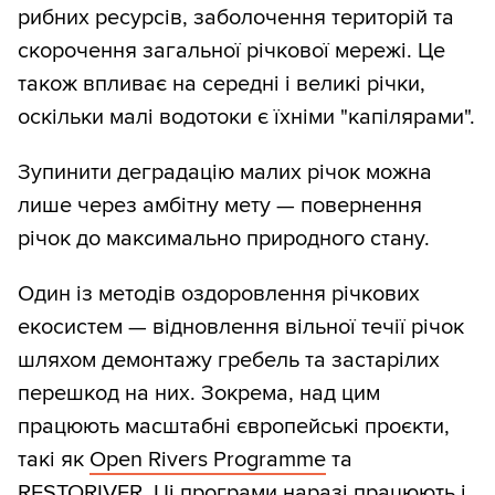
рибних ресурсів, заболочення територій та
скорочення загальної річкової мережі. Це
також впливає на середні і великі річки,
оскільки малі водотоки є їхніми "капілярами".
Зупинити деградацію малих річок можна
лише через амбітну мету — повернення
річок до максимально природного стану.
Один із методів оздоровлення річкових
екосистем — відновлення вільної течії річок
шляхом демонтажу гребель та застарілих
перешкод на них. Зокрема, над цим
працюють масштабні європейські проєкти,
такі як
Open Rivers Programme
та
RESTORIVER
. Ці програми наразі працюють і