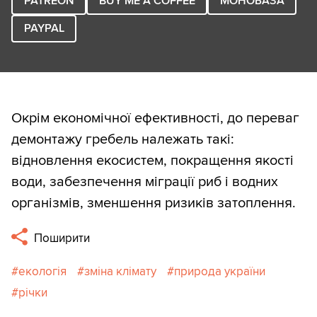
PATREON
BUY ME A COFFEE
МОНОБАЗА
PAYPAL
Окрім економічної ефективності, до переваг
демонтажу гребель належать такі:
відновлення екосистем, покращення якості
води, забезпечення міграції риб і водних
організмів, зменшення ризиків затоплення.
Поширити
екологія
зміна клімату
природа україни
річки