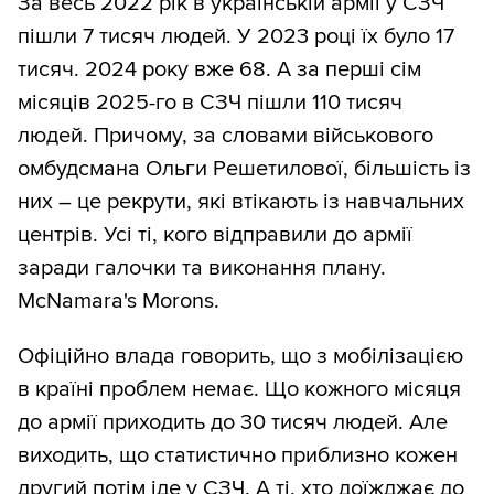
За весь 2022 рік в українській армії у СЗЧ
пішли 7 тисяч людей. У 2023 році їх було 17
тисяч. 2024 року вже 68. А за перші сім
місяців 2025-го в СЗЧ пішли 110 тисяч
людей. Причому, за словами військового
омбудсмана Ольги Решетилової, більшість із
них – це рекрути, які втікають із навчальних
центрів. Усі ті, кого відправили до армії
заради галочки та виконання плану.
McNamara's Morons.
Офіційно влада говорить, що з мобілізацією
в країні проблем немає. Що кожного місяця
до армії приходить до 30 тисяч людей. Але
виходить, що статистично приблизно кожен
другий потім іде у СЗЧ. А ті, хто доїжджає до