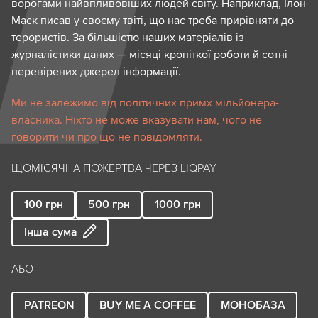
ворогами найвпливовіших людей світу. Наприклад, Ілон
Маск писав у своєму твіті, що нас треба прирівняти до
терористів. За більшістю наших матеріалів із
журналістики даних — місяці кропіткої роботи й сотні
перевірених джерел інформації.
Ми не залежимо від політичних примх мільйонера-
власника. Ніхто не може вказувати нам, чого не
говорити чи про що не повідомляти.
ЩОМІСЯЧНА ПОЖЕРТВА ЧЕРЕЗ LIQPAY
100
грн
500
грн
1000
грн
Інша сума
АБО
PATREON
BUY ME A COFFEE
МОНОБАЗА