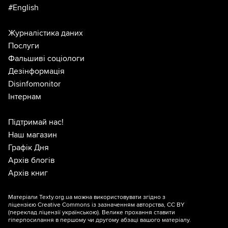
#English
Журналістика даних
Послуги
Фальшиві соціологи
Дезінформація
Disinfomonitor
Інтернам
Підтримай нас!
Наш магазин
Графік Дня
Архів блогів
Архів книг
Матеріали Texty.org.ua можна використовувати згідно з
ліцензією
Creative Commons із зазначенням авторства, CC BY
(переклад ліцензії
українською
). Велике прохання ставити
гіперпосилання в першому чи другому абзаці вашого матеріалу.