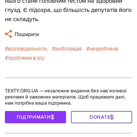
нього стане головним тестом на здоровий
глузд. Є підозра, що більшість депутатів його
не складуть.
Поширити
відповідальність
мобілізація
незроблене
проблеми в зсу
TEXTY.ORG.UA — незалежне видання без навʼязливої
реклами й замовних матеріалів. Щоб працювати далі,
нам потрібна ваша підтримка.
ПІДТРИМАТИ
DONATE