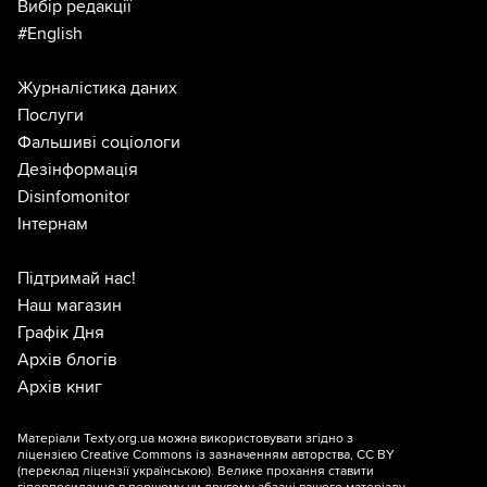
Вибір редакції
#English
Журналістика даних
Послуги
Фальшиві соціологи
Дезінформація
Disinfomonitor
Інтернам
Підтримай нас!
Наш магазин
Графік Дня
Архів блогів
Архів книг
Матеріали Texty.org.ua можна використовувати згідно з
ліцензією
Creative Commons із зазначенням авторства, CC BY
(переклад ліцензії
українською
). Велике прохання ставити