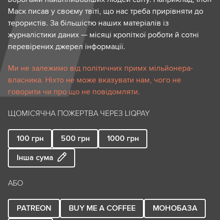
Маск писав у своєму твіті, що нас треба прирівняти до
терористів. За більшістю наших матеріалів із
журналістики даних — місяці кропіткої роботи й сотні
перевірених джерел інформації.
Ми не залежимо від політичних примх мільйонера-
власника. Ніхто не може вказувати нам, чого не
говорити чи про що не повідомляти.
ЩОМІСЯЧНА ПОЖЕРТВА ЧЕРЕЗ LIQPAY
100
грн
500
грн
1000
грн
Інша сума
АБО
PATREON
BUY ME A COFFEE
МОНОБАЗА