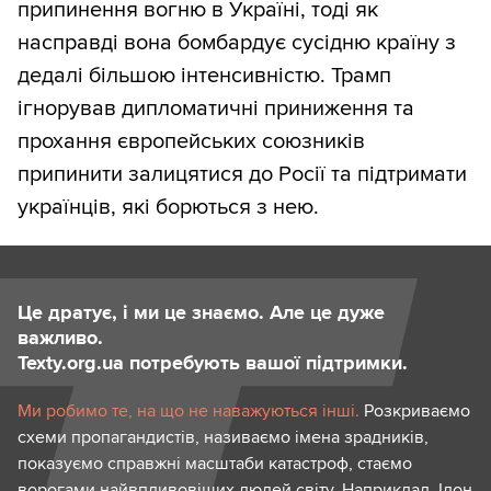
припинення вогню в Україні, тоді як
насправді вона бомбардує сусідню країну з
дедалі більшою інтенсивністю. Трамп
ігнорував дипломатичні приниження та
прохання європейських союзників
припинити залицятися до Росії та підтримати
українців, які борються з нею.
Це дратує, і ми це знаємо. Але це дуже
важливо.
Texty.org.ua потребують вашої підтримки.
Ми робимо те, на що не наважуються інші.
Розкриваємо
схеми пропагандистів, називаємо імена зрадників,
показуємо справжні масштаби катастроф, стаємо
ворогами найвпливовіших людей світу. Наприклад, Ілон