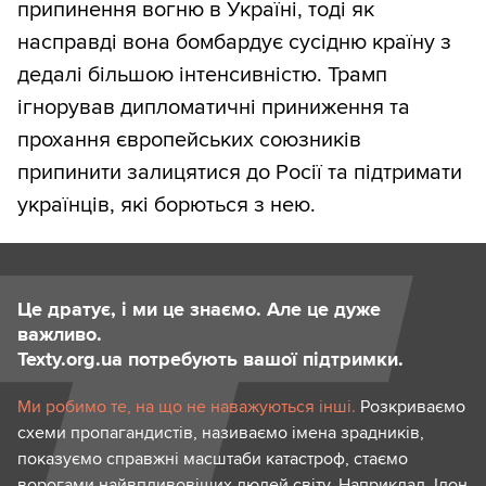
припинення вогню в Україні, тоді як
насправді вона бомбардує сусідню країну з
дедалі більшою інтенсивністю. Трамп
ігнорував дипломатичні приниження та
прохання європейських союзників
припинити залицятися до Росії та підтримати
українців, які борються з нею.
Це дратує, і ми це знаємо. Але це дуже
важливо.
Texty.org.ua потребують вашої підтримки.
Ми робимо те, на що не наважуються інші.
Розкриваємо
схеми пропагандистів, називаємо імена зрадників,
показуємо справжні масштаби катастроф, стаємо
ворогами найвпливовіших людей світу. Наприклад, Ілон