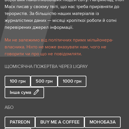
Маск писав у своєму твіті, що нас треба прирівняти до
терористів. За більшістю наших матеріалів із
журналістики даних — місяці кропіткої роботи й сотні
перевірених джерел інформації.
Ми не залежимо від політичних примх мільйонера-
власника. Ніхто не може вказувати нам, чого не
говорити чи про що не повідомляти.
ЩОМІСЯЧНА ПОЖЕРТВА ЧЕРЕЗ LIQPAY
100
грн
500
грн
1000
грн
Інша сума
АБО
PATREON
BUY ME A COFFEE
МОНОБАЗА