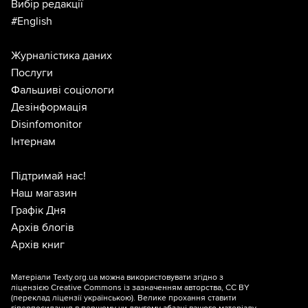
Вибір редакції
#English
Журналістика даних
Послуги
Фальшиві соціологи
Дезінформація
Disinfomonitor
Інтернам
Підтримай нас!
Наш магазин
Графік Дня
Архів блогів
Архів книг
Матеріали Texty.org.ua можна використовувати згідно з
ліцензією
Creative Commons із зазначенням авторства, CC BY
(переклад ліцензії
українською
). Велике прохання ставити