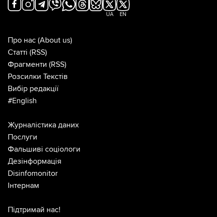
UA
EN
Про нас
(About us)
Статті
(RSS)
Фрагменти
(RSS)
Розсилки Текстів
Вибір редакції
#English
Журналістика даних
Послуги
Фальшиві соціологи
Дезінформація
Disinfomonitor
Інтернам
Підтримай нас!