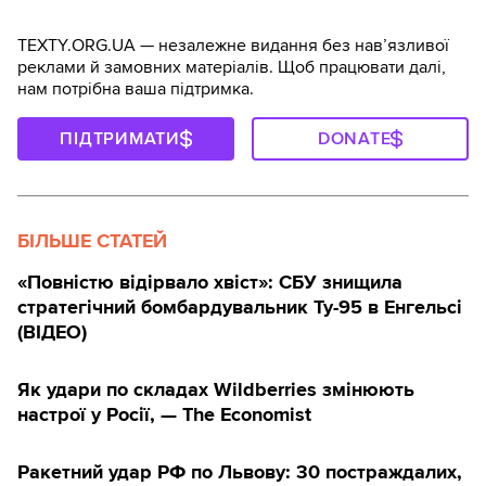
TEXTY.ORG.UA — незалежне видання без навʼязливої
реклами й замовних матеріалів. Щоб працювати далі,
нам потрібна ваша підтримка.
ПІДТРИМАТИ
DONATE
БІЛЬШЕ СТАТЕЙ
«Повністю відірвало хвіст»: СБУ знищила
стратегічний бомбардувальник Ту-95 в Енгельсі
(ВІДЕО)
Як удари по складах Wildberries змінюють
настрої у Росії, — The Economist
Ракетний удар РФ по Львову: 30 постраждалих,