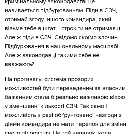
кримінальному законодавстві це
називається підбурюванням. Піди в СЗЧ,
отримай згоду іншого командира, який
візьме тебе в штат, і строк ти не отримаєш.
Але ж піди в СЗЧ. Свідомо скоїмо злочин.
Підбурювання в національному масштабі.
Але ж законодавці такими себе не
вважають?
На противагу, система прозорих
можливостей бути переведеним за власним
бажанням стала б реально важливою віхою
у зменшенні кількості СЗЧ. Так само і
можливість в разі обґрунтованої незгоди з
діями командира не мати перепон для зміни
свого підрозділу. Це той випадок, коли