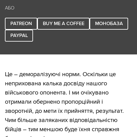
АБО
PATREON
BUY ME A COFFEE
МОНОБАЗА
PAYPAL
Це – деморалізуючі норми. Оскільки це
неприхована калька досвіду нашого
військового опонента. І ми очікувано
отримали обернено пропорційний і
зворотній, до мети їх прийняття, результат.
Чим більше заляканих відповідальністю
бійців – тим меншою буде їхня справжня