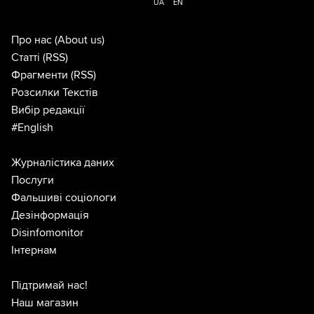
UA
EN
Про нас
(About us)
Статті
(RSS)
Фрагменти
(RSS)
Розсилки Текстів
Вибір редакції
#English
Журналістика даних
Послуги
Фальшиві соціологи
Дезінформація
Disinfomonitor
Інтернам
Підтримай нас!
Наш магазин