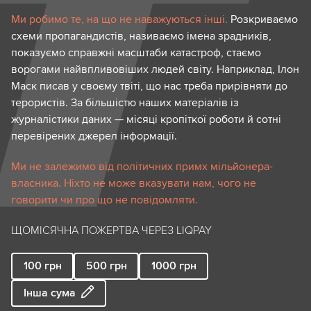
Ми робимо те, на що не наважуються інші.
Розкриваємо
схеми пропагандистів, називаємо імена зрадників,
показуємо справжні масштаби катастроф, стаємо
ворогами найвпливовіших людей світу. Наприклад, Ілон
Маск писав у своєму твіті, що нас треба прирівняти до
терористів. За більшістю наших матеріалів із
журналістики даних — місяці кропіткої роботи й сотні
перевірених джерел інформації.
Ми не залежимо від політичних примх мільйонера-
власника. Ніхто не може вказувати нам, чого не
говорити чи про що не повідомляти.
ЩОМІСЯЧНА ПОЖЕРТВА ЧЕРЕЗ LIQPAY
100
грн
500
грн
1000
грн
Інша сума