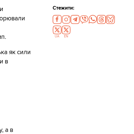
Стежити:
ти
оворювали
п.
UA
EN
ька як сили
и в
, а в