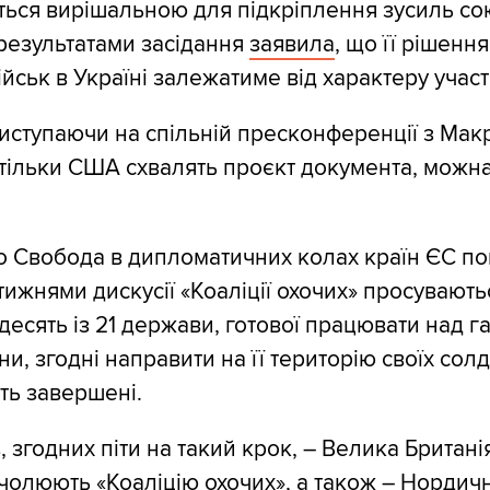
ться вирішальною для підкріплення зусиль со
результатами засідання
заявила
, що її рішенн
ійськ в Україні залежатиме від характеру учас
иступаючи на спільній пресконференції з Мак
 тільки США схвалять проєкт документа, можн
 Свобода в дипломатичних колах країн ЄС по
тижнями дискусії «Коаліції охочих» просувають
десять із 21 держави, готової працювати над г
и, згодні направити на її територію своїх солд
уть завершені.
 згодних піти на такий крок, – Велика Британі
чолюють «Коаліцію охочих», а також – Нордичн