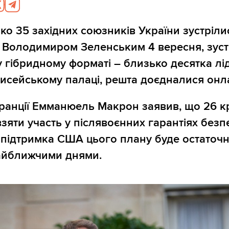
ко 35 західних союзників України зустріли
 Володимиром Зеленським 4 вересня, зуст
у гібридному форматі – близько десятка лі
лисейському палаці, решта доєдналися онл
анції Емманюель Макрон заявив, що 26 к
зяти участь у післявоєнних гарантіях безп
о підтримка США цього плану буде остаточ
айближчими днями.