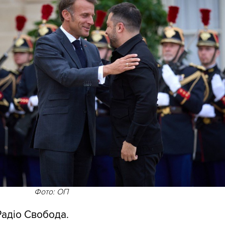
Фото: ОП
адіо Свобода.