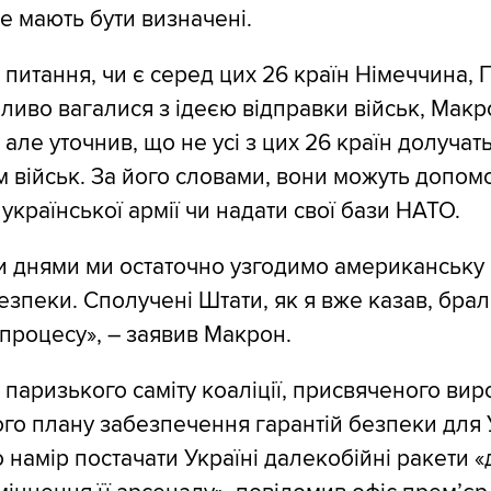
ще мають бути визначені.
питання, чи є серед цих 26 країн Німеччина, 
обливо вагалися з ідеєю відправки військ, Мак
, але уточнив, що не усі з цих 26 країн долучат
 військ. За його словами, вони можуть допомо
української армії чи надати свої бази НАТО.
 днями ми остаточно узгодимо американську 
езпеки. Сполучені Штати, як я вже казав, брал
 процесу», – заявив Макрон.
 паризького саміту коаліції, присвяченого ви
го плану забезпечення гарантій безпеки для 
 намір постачати Україні далекобійні ракети «