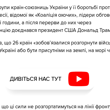
рупи країн-союзниць України у її боротьбі про
есії, відомої як «Коаліція охочих», лідери обг
ві години, а після перерви до них через
нцію доєднався президент США Дональд Трам
, що 26 країн «зобов’язалися розгорнути війс
країні або бути присутніми на землі, на морі ч
ДИВІТЬСЯ НАС ТУТ
 що ці сили не розгортатимуться на лінії фронту