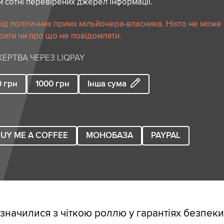
й сотні перевірених джерел інформації.
ід політичних примх мільйонера-власника. Ніхто не може
рити чи про що не повідомляти.
ЕРТВА ЧЕРЕЗ LIQPAY
0
грн
1000
грн
Інша сума
UY ME A COFFEE
МОНОБАЗА
PAYPAL
начилися з чіткою роллю у гарантіях безпеки.