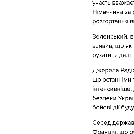
участь вважає
Німеччина за 
розгортання в
Зеленський, в
заявив, що як
рухатися далі.
Джерела Радіо
що останніми 
інтенсивніше: 
безпеки Україн
бойові дії буд
Серед держав,
Франція, що о