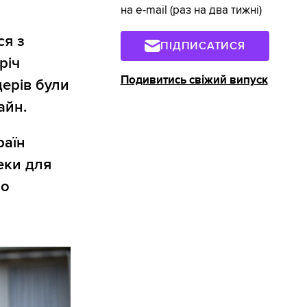
на e-mail (раз на два тижні)
ся з
ПІДПИСАТИСЯ
річ
Подивитись свіжий випуск
дерів були
айн.
раїн
еки для
но