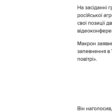
На засіданні г
російської агр
свої позиції д
відеоконфере
Макрон заявив
запевнення в У
повітрі».
Він наголосив,