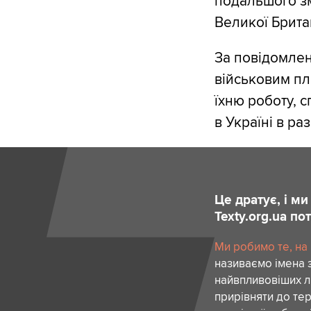
подальшого зм
Великої Брита
За повідомлен
військовим пл
їхню роботу, 
в Україні в ра
Це дратує, і м
Texty.org.ua п
Ми робимо те, на
називаємо імена 
найвпливовіших лю
прирівняти до тер