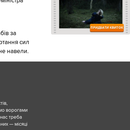
міністра
бів за
ртання сил
 не навели.
ів,
ємо ворогами
 нас треба
них — місяці