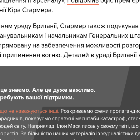
іцнення її арсеналу»,
повідомив
офіс прем’єр-
нії Кіра Стармера.
ням уряду Британії, Стармер також подякував
анувальникам і начальникам Генеральних шта
спрямовану на забезпечення можливості розго
зі припинення вогню. Деталей в уряді Британії
и це знаємо. Але це дуже важливо.
отребують вашої підтримки.
 що не наважуються інші.
Розкриваємо схеми пропагандист
зрадників, показуємо справжні масштаби катастроф, ста
дей світу. Наприклад, Ілон Маск писав у своєму твіті, що
ористів. За більшістю наших матеріалів із журналістики да