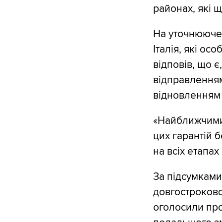
районах, які 
На уточнююче 
Італія, які ос
відповів, що є
відправленням
відновленням 
«Найближчими
цих гарантій б
на всіх етапах
За підсумками
довгостроково
оголосили про