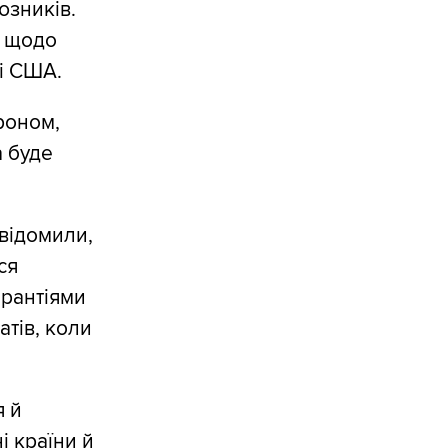
юзників.
я щодо
ті США.
роном,
а буде
відомили,
ся
арантіями
атів, коли
я й
і країни й