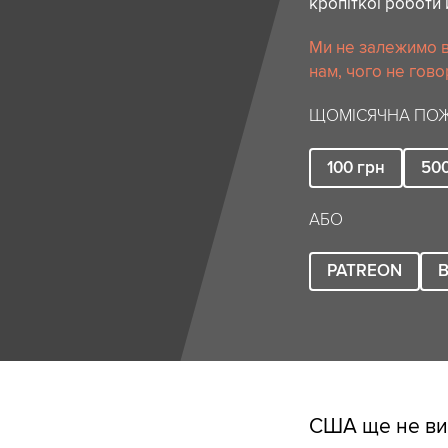
кропіткої роботи 
Ми не залежимо в
нам, чого не гово
ЩОМІСЯЧНА ПОЖ
100
грн
50
АБО
PATREON
B
США ще не виз