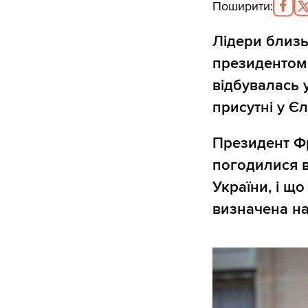
Поширити
:
Лідери близь
президентом
відбувалась 
присутні у Є
Президент Фр
погодилися в
України, і щ
визначена н