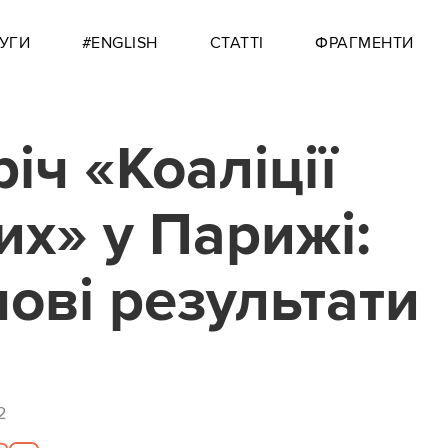
УГИ
#ENGLISH
СТАТТІ
ФРАГМЕНТИ
річ «Коаліції
их» у Парижі:
ові результати
2