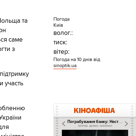
Погода
Польща та
Київ
рон
волог.:
ься саме
тиск:
гти з
вітер:
Погода на 10 днів від
sinoptik.ua
підтримку
и участь
робленню
України
для