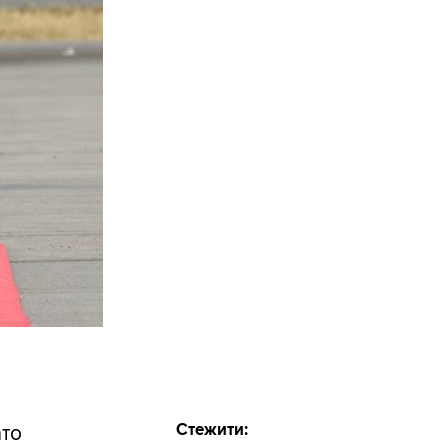
Стежити:
ато