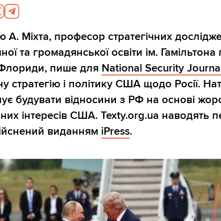
 А. Міхта, професор стратегічних дослідже
ої та громадянської освіти ім. Гамільтона
 Флориди, пише для
National Security Journa
у стратегію і політику США щодо Росії. На
ує будувати відносини з РФ на основі жорс
чних інтересів США. Texty.org.ua наводять 
дійснений виданням
iPress
.