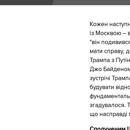
Кожен наступн
із Москвою – 
"він подивився
мати справу, 
Трампа з Путі
Джо Байденом д
зустрічі Трамп
будувати відн
фундаментальн
згадувалося. 
що насправді 
Сполученим Шт