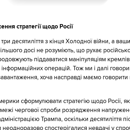
ння стратегії щодо Росії
три десятиліття з кінця Холодної війни, а ваш
ільшого досі не розуміють, що рухає російськ
продовжують піддаватися маніпуляціям кремлів
 інформаційних операцій. Тож ми і далі говор
авантаження, хоча насправді маємо говорити
мерики сформулювати стратегію щодо Росії, я
 межі чергової спроби розрядження напружено
дміністрацією Трампа, оскільки десятиліття пі
и неодноразово спостерігалися невдачі у спро