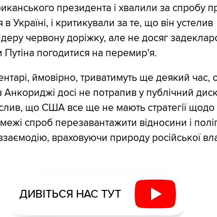
иканського президента і хвалили за спробу 
в Україні, і критикували за те, що він устелив
ідеру червону доріжку, але не досяг задеклар
и Путіна погодитися на перемир'я.
ментарі, ймовірно, триватимуть ще деякий час, 
в Анкориджі досі не потрапив у публічний диск
слив, що США все ще не мають стратегії щодо Р
 межі спроб перезавантажити відносини і пол
заємодію, враховуючи природу російської влад
ДИВІТЬСЯ НАС ТУТ