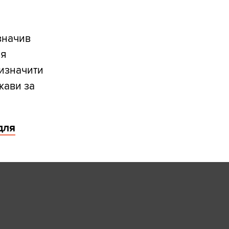
значив
ія
визначити
жави за
для