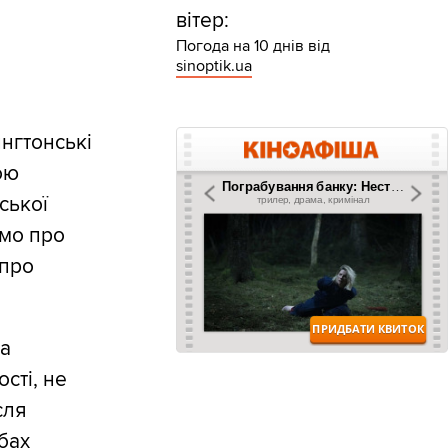
вітер:
Погода на 10 днів від
sinoptik.ua
ингтонські
ою
ської
имо про
 про
ка
сті, не
сля
бах