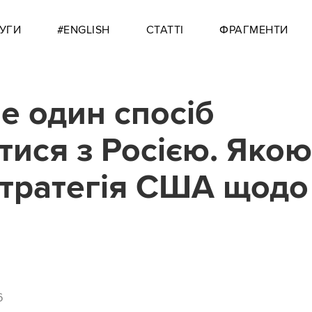
УГИ
#ENGLISH
СТАТТІ
ФРАГМЕНТИ
е один спосіб
тися з Росією. Якою
стратегія США щодо
6