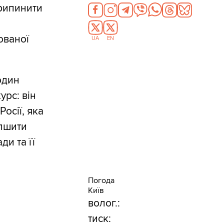
припинити
ованої
UA
EN
один
урс: він
осії, яка
іпшити
и та її
Погода
Київ
волог.:
тиск: