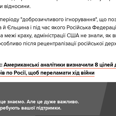
и відносини.
 періоду "доброзичливого ігнорування", що по
а й Єльцина і під час якого Російська Федерац
а межі краху, адміністрації США не знали, як 
особливо після рецентралізації російської дер
ж:
Американські аналітики визначили 8 цілей 
ів по Росії, щоб переламати хід війни
и це знаємо. Але це дуже важливо.
отребують вашої підтримки.