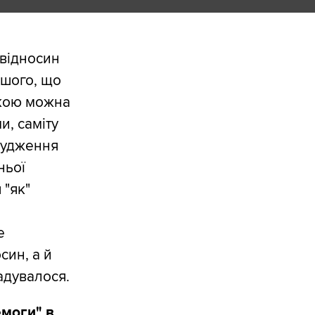
відносин
дшого, що
 якою можна
и, саміту
асудження
ньої
 "як"
е
син, а й
адувалося.
емоги" в