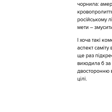
чорнила: амер
кровопролиття 
російському л
мети – змусит
І хоча такі ко
аспект саміту 
ще раз підкре
виходила б за
двосторонню в
цілі.