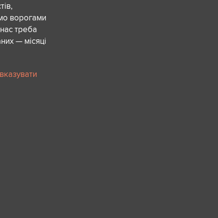
ів,
ємо ворогами
 нас треба
них — місяці
 вказувати