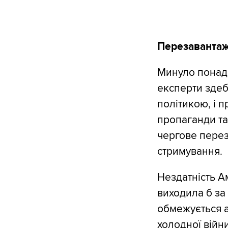
Перезавантаже
Минуло понад 
експерти здеб
політикою, і 
пропаганди та
чергове перез
стримування.
Нездатність А
виходила б за
обмежується а
холодної війн