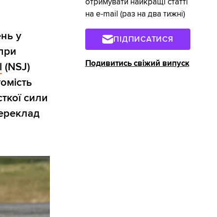
отримувати найкращі статті
на e-mail (раз на два тижні)
нь у
ПІДПИСАТИСЯ
 при
Подивитись свіжий випуск
l
(NSJ)
томість
ткої сили
переклад