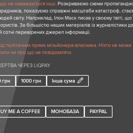
 що не наважуються інші.
Розкриваємо схеми пропагандист
зрадників, показуємо справжні масштаби катастроф, ста
дей світу. Наприклад, Ілон Маск писав у своєму твіті, що
ористів. За більшістю наших матеріалів із журналістики да
й сотні перевірених джерел інформації.
ід політичних примх мільйонера-власника. Ніхто не може
рити чи про що не повідомляти.
ЕРТВА ЧЕРЕЗ LIQPAY
0
грн
1000
грн
Інша сума
UY ME A COFFEE
МОНОБАЗА
PAYPAL