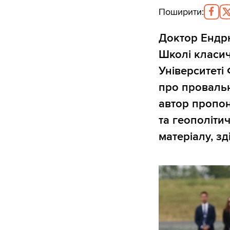
Поширити
:
Доктор Ендрю
Школі класичн
Університеті
про провальн
автор пропон
та геополіти
матеріалу, з