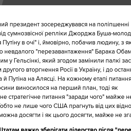
ий президент зосереджувався на поліпшенні 
від сумнозвісної репліки Джорджа Буша-моло
 Путіну в очі" і, ймовірно, побачив людину, з
до невдалого "перезавантаження" Барака Обам
ним у Гельсінкі, який згодом замінили палкі з
ругого вторгнення Росії в Україну, і до остан
а й Путіна на Алясці. На кожному етапі питання
осини виносилося на перший план, тоді як
е стратегічне питання "заради чого" майже н
Тобто не лише чого США прагнуть від цих відно
можна досягти і як цього досягти, майже не зг
атам важко зберігати лідерство після "пер