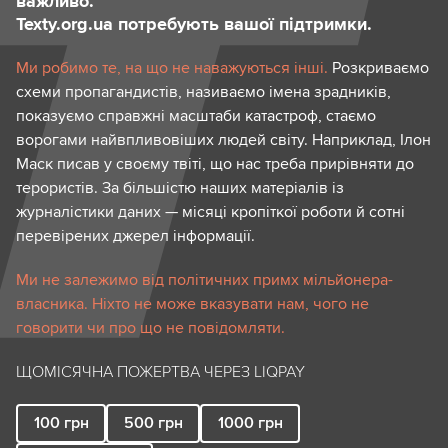
важливо.
Texty.org.ua потребують вашої підтримки.
Ми робимо те, на що не наважуються інші.
Розкриваємо
схеми пропагандистів, називаємо імена зрадників,
показуємо справжні масштаби катастроф, стаємо
ворогами найвпливовіших людей світу. Наприклад, Ілон
Маск писав у своєму твіті, що нас треба прирівняти до
терористів. За більшістю наших матеріалів із
журналістики даних — місяці кропіткої роботи й сотні
перевірених джерел інформації.
Ми не залежимо від політичних примх мільйонера-
власника. Ніхто не може вказувати нам, чого не
говорити чи про що не повідомляти.
ЩОМІСЯЧНА ПОЖЕРТВА ЧЕРЕЗ LIQPAY
100
грн
500
грн
1000
грн