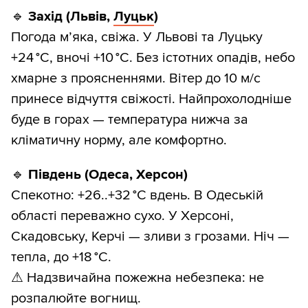
🔹
Захід (Львів,
Луцьк
)
Погода м’яка, свіжа. У Львові та Луцьку
+24 °C, вночі +10 °C. Без істотних опадів, небо
хмарне з проясненнями. Вітер до 10 м/с
принесе відчуття свіжості. Найпрохолодніше
буде в горах — температура нижча за
кліматичну норму, але комфортно.
🔹
Південь (Одеса, Херсон)
Спекотно: +26..+32 °C вдень. В Одеській
області переважно сухо. У Херсоні,
Скадовську, Керчі — зливи з грозами. Ніч —
тепла, до +18 °C.
⚠ Надзвичайна пожежна небезпека: не
розпалюйте вогнищ.