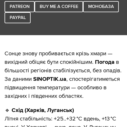
PATREON
BUY ME A COFFEE
МОНОБАЗА
PAYPAL
Сонце знову пробивається крізь хмари —
вихідний обіцяє бути спокійнішим.
Погода
в
більшості регіонів стабілізується, без опадів.
За даними
SINOPTIK.ua
, спостерігатиметься
підвищення температури — особливо в
західних і південних областях.
🔹
Схід (Харків, Луганськ)
Літня стабільність: +25..+32 °C вдень, +13 °C