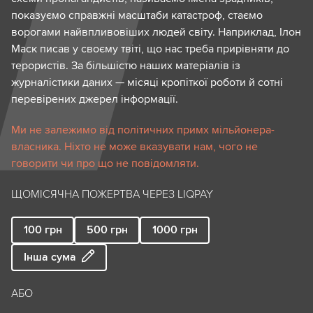
показуємо справжні масштаби катастроф, стаємо
ворогами найвпливовіших людей світу. Наприклад, Ілон
Маск писав у своєму твіті, що нас треба прирівняти до
терористів. За більшістю наших матеріалів із
журналістики даних — місяці кропіткої роботи й сотні
перевірених джерел інформації.
Ми не залежимо від політичних примх мільйонера-
власника. Ніхто не може вказувати нам, чого не
говорити чи про що не повідомляти.
ЩОМІСЯЧНА ПОЖЕРТВА ЧЕРЕЗ LIQPAY
100
грн
500
грн
1000
грн
Інша сума
АБО