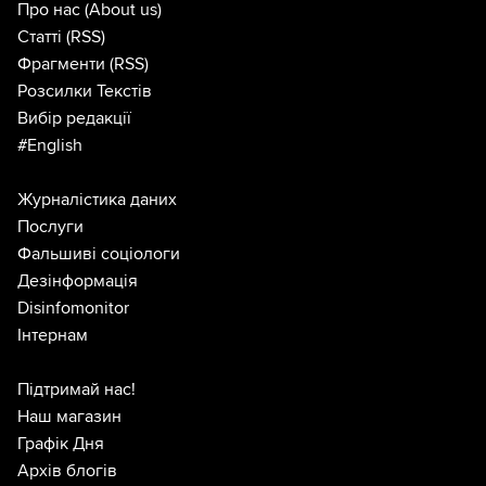
Про нас
(About us)
Статті
(RSS)
Фрагменти
(RSS)
Розсилки Текстів
Вибір редакції
#English
Журналістика даних
Послуги
Фальшиві соціологи
Дезінформація
Disinfomonitor
Інтернам
Підтримай нас!
Наш магазин
Графік Дня
Архів блогів