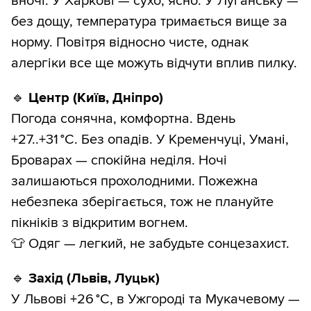
вночі. У Харкові — сухо, ясно. У Луганську —
без дощу, температура тримається вище за
норму. Повітря відносно чисте, однак
алергіки все ще можуть відчути вплив пилку.
🔹
Центр (Київ, Дніпро)
Погода сонячна, комфортна. Вдень
+27..+31 °C. Без опадів. У Кременчуці, Умані,
Броварах — спокійна неділя. Ночі
залишаються прохолодними. Пожежна
небезпека зберігається, тож не плануйте
пікніків з відкритим вогнем.
👕 Одяг — легкий, не забудьте сонцезахист.
🔹
Захід (Львів, Луцьк)
У Львові +26 °C, в Ужгороді та Мукачевому —