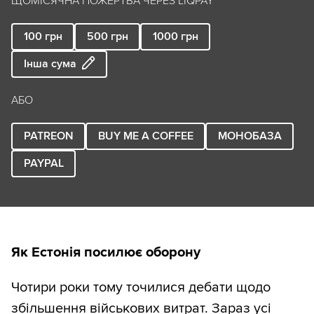
ЩОМІСЯЧНА ПОЖЕРТВА ЧЕРЕЗ LIQPAY
100
грн
500
грн
1000
грн
Інша сума
АБО
PATREON
BUY ME A COFFEE
МОНОБАЗА
PAYPAL
Як Естонія посилює оборону
Чотири роки тому точилися дебати щодо
збільшення військових витрат. Зараз усі