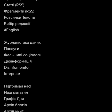
Статті
(RSS)
Фрагменти
(RSS)
Розсилки Текстів
Вибір редакції
#English
Журналістика даних
Послуги
Фальшиві соціологи
Дезінформація
Disinfomonitor
Інтернам
Підтримай нас!
Наш магазин
Графік Дня
Архів блогів
Архів книг