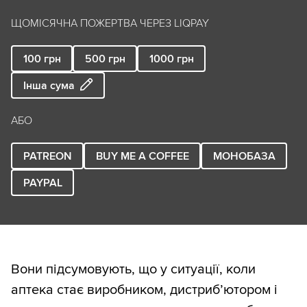
ЩОМІСЯЧНА ПОЖЕРТВА ЧЕРЕЗ LIQPAY
100
грн
500
грн
1000
грн
Інша сума
АБО
PATREON
BUY ME A COFFEE
МОНОБАЗА
PAYPAL
Вони підсумовують, що у ситуації, коли
аптека стає виробником, дистриб’ютором і