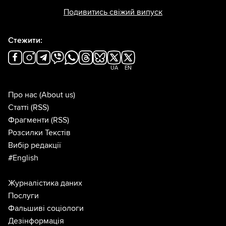
Подивитись свіжий випуск
Стежити:
UA
EN
Про нас
(About us)
Статті
(RSS)
Фрагменти
(RSS)
Розсилки Текстів
Вибір редакції
#English
Журналістика даних
Послуги
Фальшиві соціологи
Дезінформація