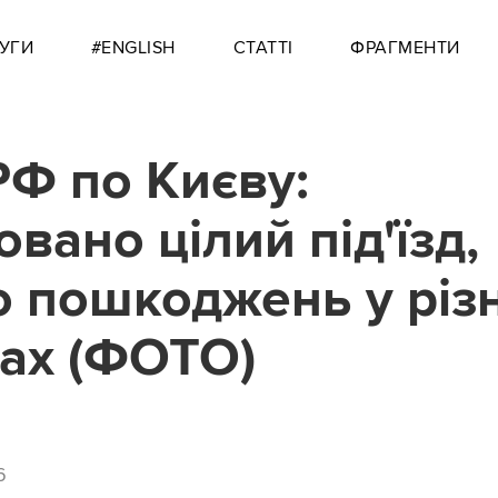
УГИ
#ENGLISH
СТАТТІ
ФРАГМЕНТИ
РФ по Києву:
вано цілий під'їзд,
о пошкоджень у різ
ах (ФОТО)
6