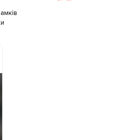
ламків
ки