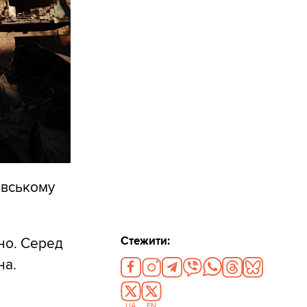
івському
Стежити:
но. Серед
на.
UA
EN