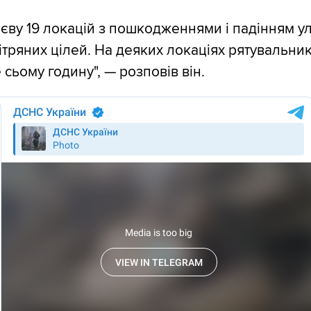
єву 19 локацій з пошкодженнями і падінням у
тряних цілей. На деяких локаціях рятувальни
сьому годину", — розповів він.