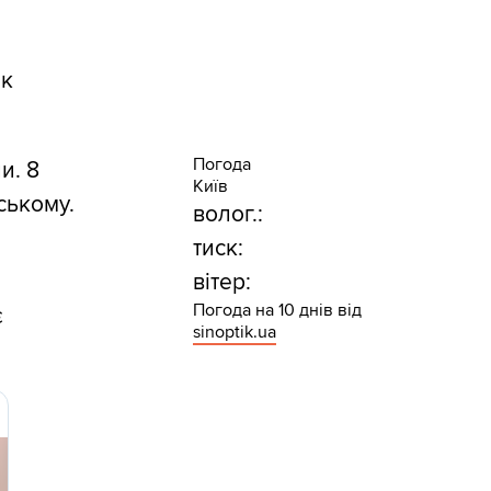
ок
Погода
и. 8
Київ
ському.
волог.:
тиск:
вітер:
Погода на 10 днів від
є
sinoptik.ua