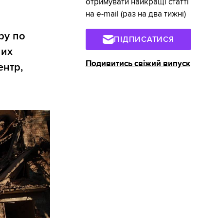
отримувати найкращі статті
на e-mail (раз на два тижні)
ру по
ПІДПИСАТИСЯ
них
Подивитись свіжий випуск
ентр,