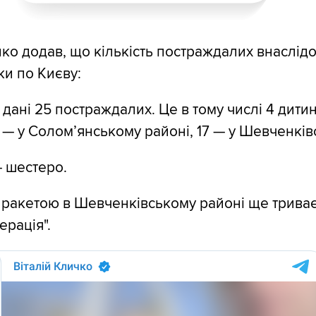
ко додав, що кількість постраждалих внаслід
ки по Києву:
дані 25 постраждалих. Це в тому числі 4 дитин
— у Соломʼянському районі, 17 — у Шевченків
 шестеро.
у ракетою в Шевченківському районі ще трива
ерація".