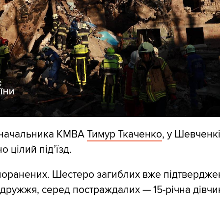
 начальника КМВА
Тимур Ткаченко
, у Шевченк
 цілий підʼїзд.
поранених. Шестеро загиблих вже підтвердже
дружжя, серед постраждалих — 15-річна дівчи