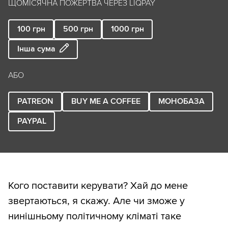
ЩОМІСЯЧНА ПОЖЕРТВА ЧЕРЕЗ LIQPAY
100
грн
500
грн
1000
грн
Інша сума
АБО
PATREON
BUY ME A COFFEE
МОНОБАЗА
PAYPAL
Кого поставити керувати? Хай до мене
звертаються, я скажу. Але чи зможе у
нинішньому політичному кліматі таке