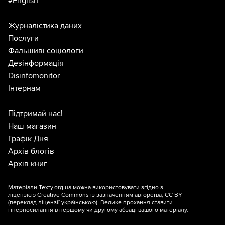
#English
Журналістика даних
Послуги
Фальшиві соціологи
Дезінформація
Disinfomonitor
Інтернам
Підтримай нас!
Наш магазин
Графік Дня
Архів блогів
Архів книг
Матеріали Texty.org.ua можна використовувати згідно з
ліцензією
Creative Commons із зазначенням авторства, CC BY
(переклад ліцензії
українською
). Велике прохання ставити
гіперпосилання в першому чи другому абзаці вашого матеріалу.