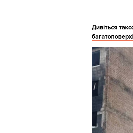
Дивіться тако
багатоповерхів