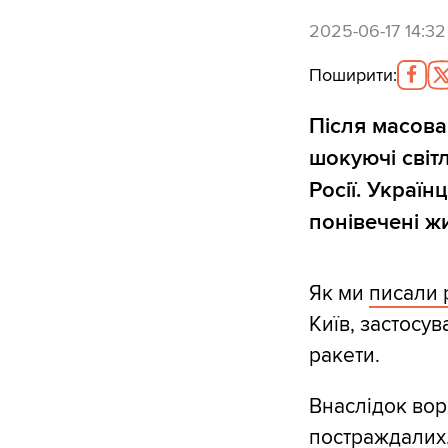
2025-06-17 14:32
Поширити
:
Після масова
шокуючі світ
Росії. Україн
понівечені ж
Як ми
писали 
Київ, застосув
ракети.
Внаслідок вор
постраждалих