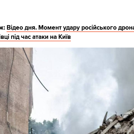
ж:
Відео дня. Момент удару російського дрон
ці під час атаки на Київ