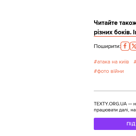
Читайте тако
різних боків. 
Поширити
:
атака на київ
фото війни
TEXTY.ORG.UA — не
працювати далі, на
ПІ