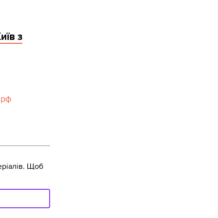
иїв з
 рф
ріалів. Щоб