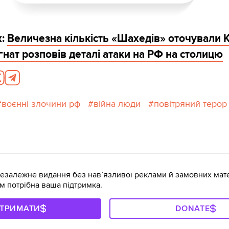
ж:
Величезна кількість «Шахедів» оточували К
Ігнат розповів деталі атаки на РФ на столицю
воєнні злочини рф
війна люди
повітряний терор
залежне видання без навʼязливої реклами й замовних мате
м потрібна ваша підтримка.
ДТРИМАТИ
DONATE