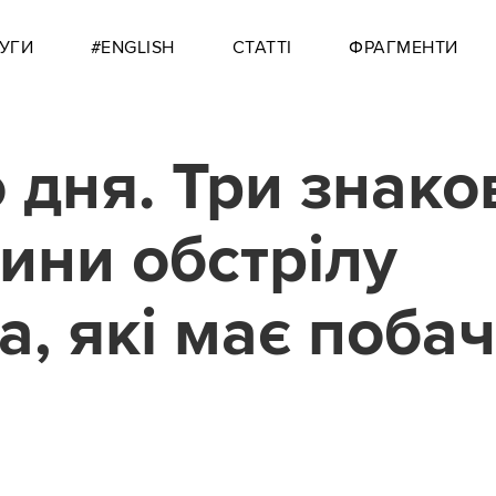
УГИ
#ENGLISH
СТАТТІ
ФРАГМЕНТИ
 дня. Три знако
лини обстрілу
а, які має поба