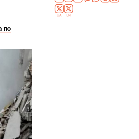
UA
EN
а по