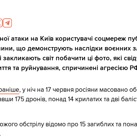
ної атаки на Київ користувачі соцмереж пу
лини, що демонструють наслідки воєнних з
ці закликають світ побачити ці фото, які сві
иття та руйнування, спричинені агресією РФ
раніше
, у ніч на 17 червня росіяни масовано о
авши 175 дронів, понад 14 крилатих та дві баліс
ожого обстрілу відомо про 15 загиблих та пон
.