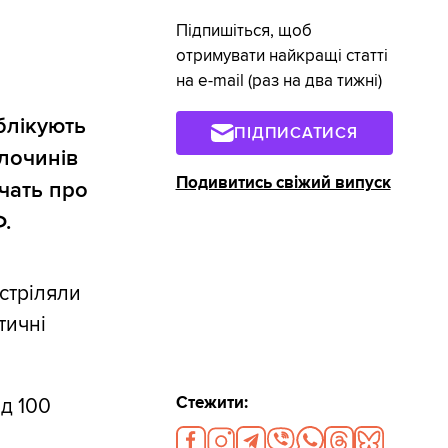
Підпишіться, щоб
отримувати найкращі статті
на e-mail (раз на два тижні)
блікують
ПІДПИСАТИСЯ
лочинів
Подивитись свіжий випуск
дчать про
.
бстріляли
тичні
Стежити:
ад 100