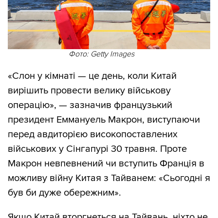
Фото: Getty Images
«Слон у кімнаті — це день, коли Китай
вирішить провести велику військову
операцію», — зазначив французький
президент Еммануель Макрон, виступаючи
перед авдиторією високопоставлених
військових у Сінгапурі 30 травня. Проте
Макрон невпевнений чи вступить Франція в
можливу війну Китая з Тайванем: «Сьогодні я
був би дуже обережним».
Якщо Китай вторгнеться на Тайвань, ніхто не