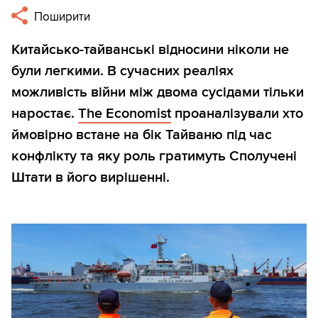
Поширити
Китайсько-тайванські відносини ніколи не
були легкими. В сучасних реаліях
можливість війни між двома сусідами тільки
наростає.
The Economist
проаналізували хто
ймовірно встане на бік Тайваню під час
конфлікту та яку роль гратимуть Сполучені
Штати в його вирішенні.