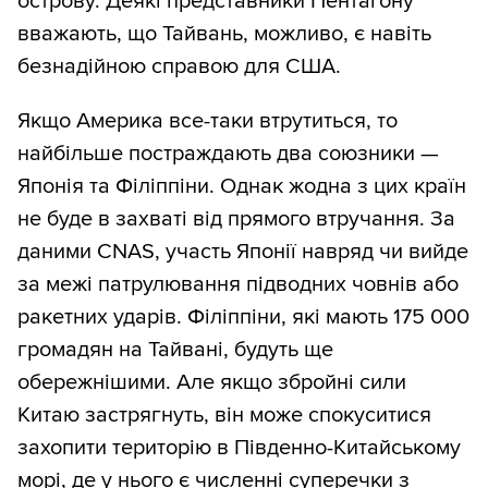
острову. Деякі представники Пентагону
вважають, що Тайвань, можливо, є навіть
безнадійною справою для США.
Якщо Америка все-таки втрутиться, то
найбільше постраждають два союзники —
Японія та Філіппіни. Однак жодна з цих країн
не буде в захваті від прямого втручання. За
даними CNAS, участь Японії навряд чи вийде
за межі патрулювання підводних човнів або
ракетних ударів. Філіппіни, які мають 175 000
громадян на Тайвані, будуть ще
обережнішими. Але якщо збройні сили
Китаю застрягнуть, він може спокуситися
захопити територію в Південно-Китайському
морі, де у нього є численні суперечки з