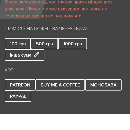
Ми не залежимо від політичних примх мільйонера-
власника. Ніхто не може вказувати нам, чого не
говорити чи про що не повідомляти.
ЩОМІСЯЧНА ПОЖЕРТВА ЧЕРЕЗ LIQPAY
100
грн
500
грн
1000
грн
Інша сума
АБО
PATREON
BUY ME A COFFEE
МОНОБАЗА
PAYPAL