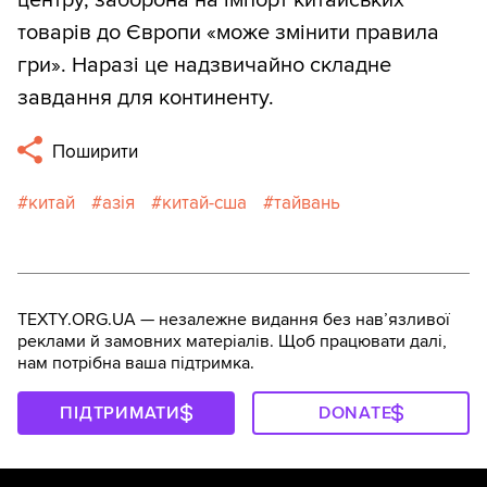
центру, заборона на імпорт китайських
товарів до Європи «може змінити правила
гри». Наразі це надзвичайно складне
завдання для континенту.
Поширити
китай
азія
китай-сша
тайвань
TEXTY.ORG.UA — незалежне видання без навʼязливої
реклами й замовних матеріалів. Щоб працювати далі,
нам потрібна ваша підтримка.
ПІДТРИМАТИ
DONATE