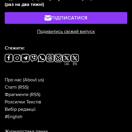
(раз на два тижні)
ПІДПИСАТИСЯ
Подивитись свіжий випуск
Стежити:
UA
EN
Про нас
(About us)
Статті
(RSS)
Фрагменти
(RSS)
Розсилки Текстів
Вибір редакції
#English
Журналістика даних