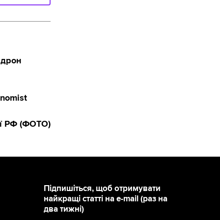
 дрон
onomist
ії РФ (ФОТО)
Підпишіться, щоб отримувати
найкращі статті на e-mail (раз на
два тижні)