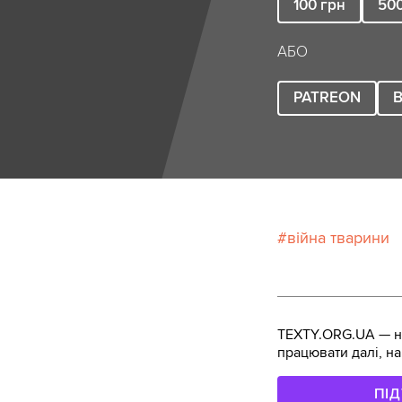
100
грн
50
АБО
PATREON
B
війна тварини
TEXTY.ORG.UA — не
працювати далі, на
ПІ