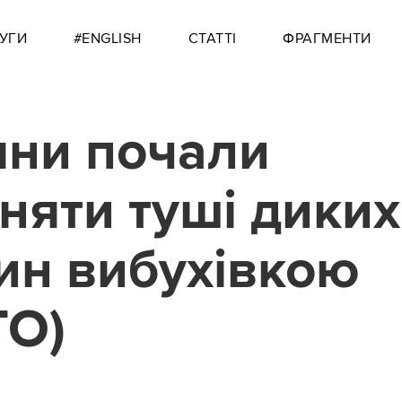
УГИ
#ENGLISH
СТАТТІ
ФРАГМЕНТИ
яни почали
няти туші диких
ин вибухівкою
ТО)