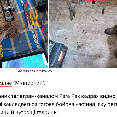
Колаж: Мілітарний
омляє
"Мілітарний".
них телеграм-каналом
Para Pax
кадрах видно,
і закладається готова бойова частина, яку ре
нини й нутрощі тварини.