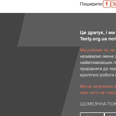
Поширити
:
Це дратує, і м
Texty.org.ua п
Ми робимо те, на
називаємо імена 
найвпливовіших лю
прирівняти до тер
кропіткої роботи 
Ми не залежимо в
нам, чого не гово
ЩОМІСЯЧНА ПОЖ