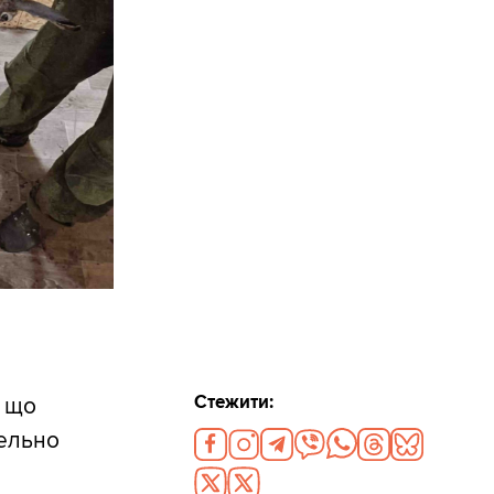
Стежити:
 що
тельно