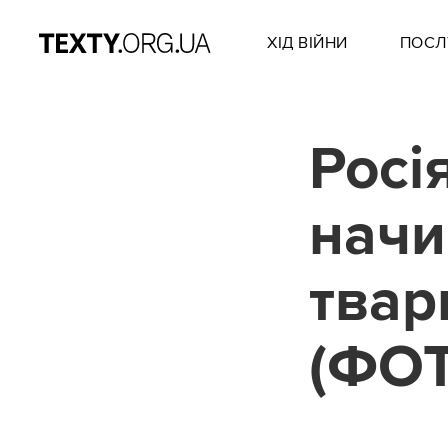
ХІД ВІЙНИ
ПОСЛ
Росі
начи
твар
(ФО