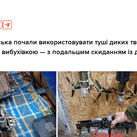
йська почали використовувати туші диких т
 вибухівкою — з подальшим скиданням із д