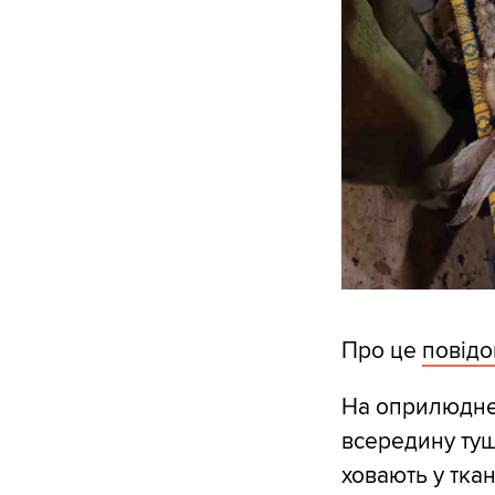
Про це
повід
На оприлюдне
всередину туш
ховають у тка