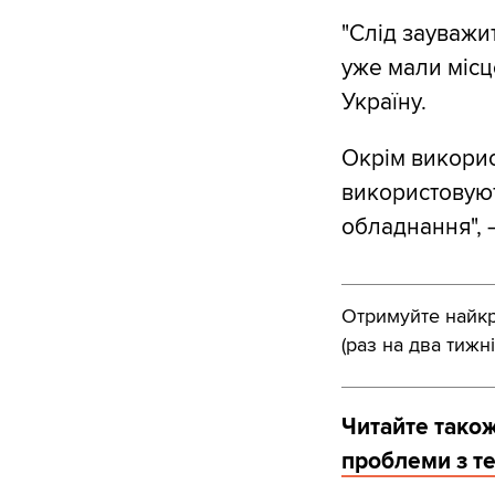
"Слід зауважи
уже мали місц
Україну.
Окрім викорис
використовуют
обладнання", 
Отримуйте найкра
(раз на два тижні
Читайте також
проблеми з т