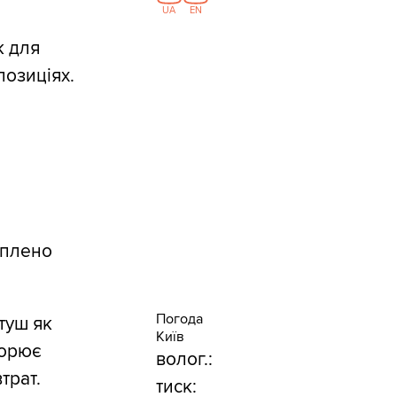
UA
EN
к для
позиціях.
іплено
Погода
туш як
Київ
ворює
волог.:
трат.
тиск: