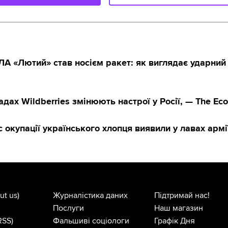
А «Лютий» став носієм ракет: як виглядає ударний
адах Wildberries змінюють настрої у Росії, — The Ec
с окупації українського хлопця виявили у лавах арм
ut us)
Журналістика даних
Підтримай нас!
Послуги
Наш магазин
RSS)
Фальшиві соціологи
Графік Дня