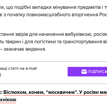
ти, що подібні випадки мінування предметів і 
е з початку повномасштабного вторгнення Росі
тання звірів для начинення вибухівкою, росія
ь тварин і для логістики та транспортування в
— зазначає видання.
щі статті на e-mail
ПІДПИС
)
:
Віслюком, конем, “москвичем”. У росіян ма
ехнікою