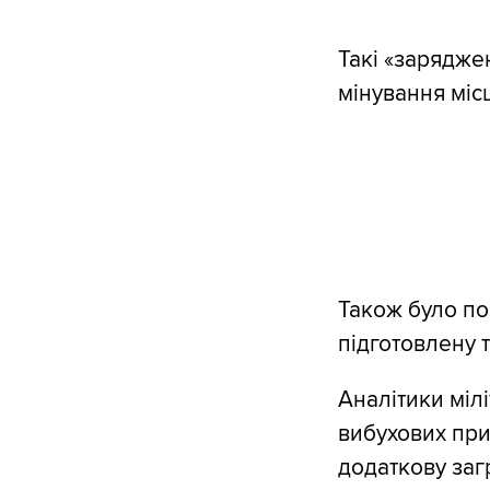
Такі «заряджен
мінування місц
Також було по
підготовлену 
Аналітики міл
вибухових при
додаткову заг