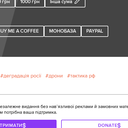
0
грн
1000
грн
Інша сума
UY ME A COFFEE
МОНОБАЗА
PAYPAL
деградація росії
дрони
тактика рф
залежне видання без навʼязливої реклами й замовних мате
м потрібна ваша підтримка.
ДТРИМАТИ
DONATE