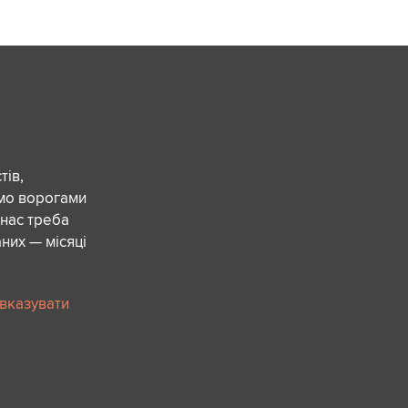
ів,
ємо ворогами
 нас треба
них — місяці
 вказувати