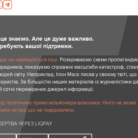
и це знаємо. Але це дуже важливо.
отребують вашої підтримки.
 що не наважуються інші.
Розкриваємо схеми пропагандист
зрадників, показуємо справжні масштаби катастроф, ста
дей світу. Наприклад, Ілон Маск писав у своєму твіті, що
ористів. За більшістю наших матеріалів із журналістики да
й сотні перевірених джерел інформації.
ід політичних примх мільйонера-власника. Ніхто не може
рити чи про що не повідомляти.
ЕРТВА ЧЕРЕЗ LIQPAY