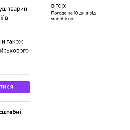
вітер:
туш тварин
Погода на 10 днів від
ї в
sinoptik.ua
ни також
ійськового
АТИСЯ
сштабні