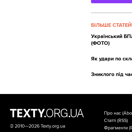
БІЛЬШЕ СТАТЕЙ
Український БПЛ
(ФОТО)
Як удари по скл
Зниклого під ча
Про нас
(Abo
Статті
(RSS)
©
2010—2026 Texty.org.ua
Фрагменти
(