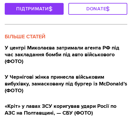
ПІДТРИМАТИ
DONATE
БІЛЬШЕ СТАТЕЙ
У центрі Миколаєва затримали агента РФ під
час закладання бомби під авто військового
(ФОТО)
У Чернігові жінка принесла військовим
вибухівку, замасковану під бургер із McDonald’s
(ФОТО)
«Кріт» у лавах ЗСУ коригував удари Росії по
АЗС на Полтавщині, — СБУ (ФОТО)