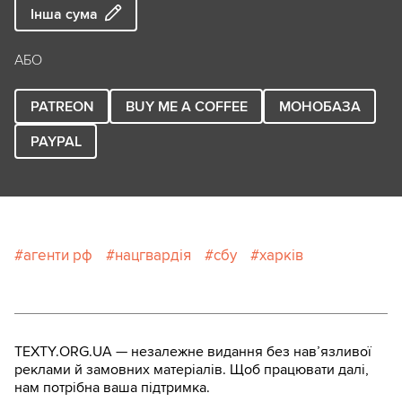
Інша сума
АБО
PATREON
BUY ME A COFFEE
МОНОБАЗА
PAYPAL
агенти рф
нацгвардія
сбу
харків
TEXTY.ORG.UA — незалежне видання без навʼязливої
реклами й замовних матеріалів. Щоб працювати далі,
нам потрібна ваша підтримка.