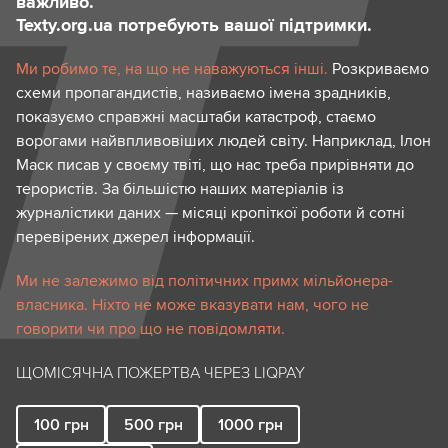
важливо.
Texty.org.ua потребують вашої підтримки.
Ми робимо те, на що не наважуються інші.
Розкриваємо
схеми пропагандистів, називаємо імена зрадників,
показуємо справжні масштаби катастроф, стаємо
ворогами найвпливовіших людей світу. Наприклад, Ілон
Маск писав у своєму твіті, що нас треба прирівняти до
терористів. За більшістю наших матеріалів із
журналістики даних — місяці кропіткої роботи й сотні
перевірених джерел інформації.
Ми не залежимо від політичних примх мільйонера-
власника. Ніхто не може вказувати нам, чого не
говорити чи про що не повідомляти.
ЩОМІСЯЧНА ПОЖЕРТВА ЧЕРЕЗ LIQPAY
100
грн
500
грн
1000
грн