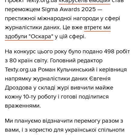
Проєкт Texty.org.ua
«Карусель емоцій»
став
переможцем Sigma Awards 2025 —
престижної міжнародної нагороди у сфері
журналістики даних. Це вже
втретє ми
здобули "Оскара"
у цій сфері.
На конкурс цього року було подано 498 робіт
з 80 країн світу. Головний редактор
Texty.org.ua Роман Кульчинський і керівниця
напрямку журналістики даних Євгенія
Дроздова у складі журі вивчили майже
кожну 10-ту роботу і готові поділитися
враженнями.
Ми плануємо відзначити перемогу разом з
вами, і з користю для української спільноти