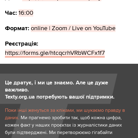
Час:
16:00
Формат:
online | Zoom / Live on YouTube
Реєстрація:
https://forms.gle/htcqcrhVRbWCFx1f7
Це дратує, і ми це знаємо. Але це дуже
важливо.
Texty.org.ua потребують вашої підтримки.
Поки інші женуться за кліками, ми шукаємо правду в
даних.
Ми прагнемо зробити так, щоб кожна цифра,
кожен факт у наших проєктах із журналістики даних
були підтверджені. Ми перетворюємо гігабайти