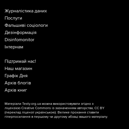
Журналістика даних
Послуги
Фальшиві соціологи
Дезінформація
Disinfomonitor
Інтернам
Підтримай нас!
Наш магазин
Графік Дня
Архів блогів
Архів книг
Матеріали Texty.org.ua можна використовувати згідно з
ліцензією
Creative Commons із зазначенням авторства, CC BY
(переклад ліцензії
українською
). Велике прохання ставити
гіперпосилання в першому чи другому абзаці вашого матеріалу.