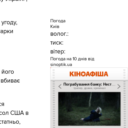
Погода
угоду,
Київ
тарки
волог.:
тиск:
вітер:
Погода на 10 днів від
sinoptik.ua
 його
і вбиває
ся
осол США в
статньо,