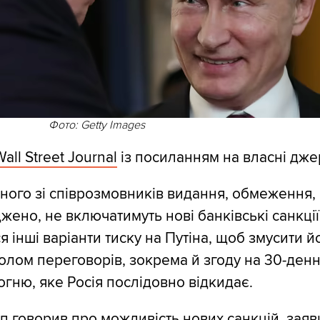
Фото: Getty Images
all Street Journal
із посиланням на власні дже
ного зі співрозмовників видання, обмеження, 
жено, не включатимуть нові банківські санкції
інші варіанти тиску на Путіна, щоб змусити йо
толом переговорів, зокрема й згоду на 30-ден
гню, яке Росія послідовно відкидає.
п говорив про можливість нових санкцій, зая