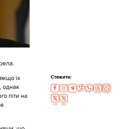
рела.
Стежити:
якщо їх
, однак
го піти на
не
UA
EN
вивши, що