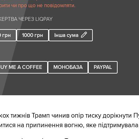
рити чи про що не повідомляти.
ЕРТВА ЧЕРЕЗ LIQPAY
0
грн
1000
грн
Інша сума
UY ME A COFFEE
МОНОБАЗА
PAYPAL
ох тижнів Трамп чинив опір тиску дорікнути Пу
итися на припинення вогню, яке підтримувала 