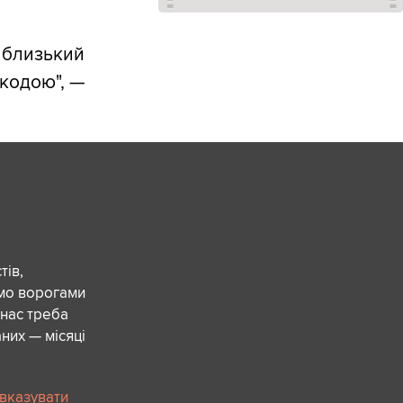
п близький
кодою", —
ів,
ємо ворогами
 нас треба
них — місяці
 вказувати