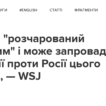
УГИ
#ENGLISH
СТАТТІ
ФРАГМЕНТИ
 "розчарований
им" і може запрова
ї проти Росії цього
, — WSJ