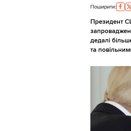
Поширити
:
Президент С
запровадженн
дедалі більш
та повільним