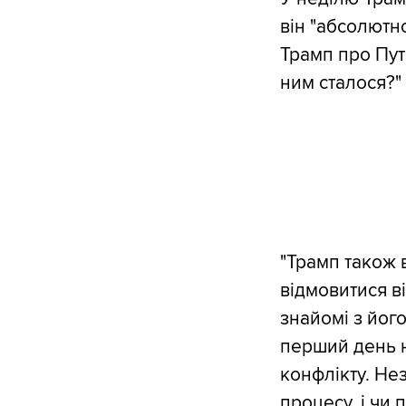
він "абсолютно
Трамп про Путі
ним сталося?"
"Трамп також 
відмовитися в
знайомі з йог
перший день н
конфлікту. Не
процесу, і чи 