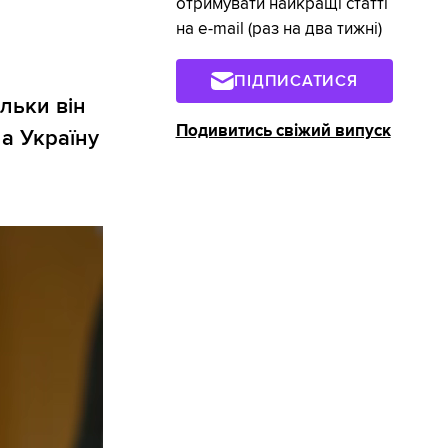
отримувати найкращі статті
на e-mail (раз на два тижні)
ПІДПИСАТИСЯ
льки він
Подивитись свіжий випуск
а Україну