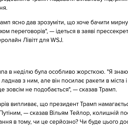
ня.
амп ясно дав зрозуміти, що хоче бачити мирну 
хом переговорів", — ідеться в заяві прессекре
еролайн Лівітт для WSJ.
па в неділю була особливо жорсткою. "Я знаю
ладнав з ним, але він посилає ракети в міста 
це зовсім не подобається", — сказав Трамп.
арів випливає, що президент Трамп намагаєть
 Путіним, — сказав Вільям Тейлор, колишній п
ання в тому, чи це серйозно? Чи буде цього до