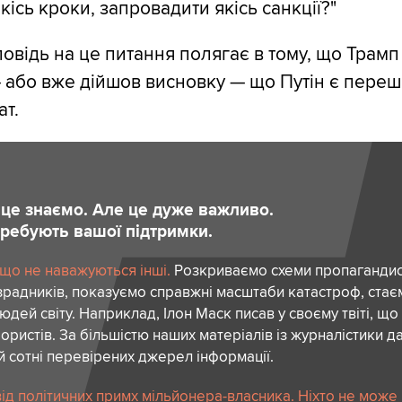
ісь кроки, запровадити якісь санкції?"
дповідь на це питання полягає в тому, що Трам
 або вже дійшов висновку — що Путін є переш
т.
и це знаємо. Але це дуже важливо.
отребують вашої підтримки.
 що не наважуються інші.
Розкриваємо схеми пропагандист
зрадників, показуємо справжні масштаби катастроф, ста
дей світу. Наприклад, Ілон Маск писав у своєму твіті, що
ористів. За більшістю наших матеріалів із журналістики да
й сотні перевірених джерел інформації.
ід політичних примх мільйонера-власника. Ніхто не може