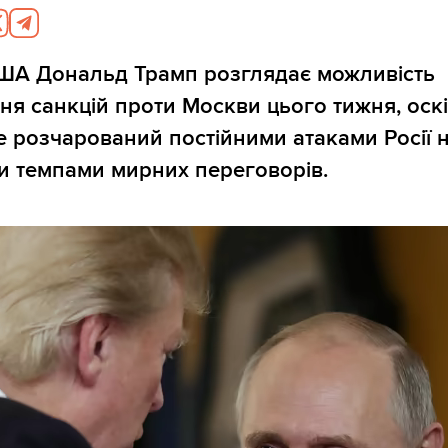
ША Дональд Трамп розглядає можливість
я санкцій проти Москви цього тижня, оскі
е розчарований постійними атаками Росії н
и темпами мирних переговорів.