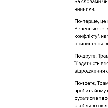
За словами чи
чинники.
По-перше, це
Зеленського, 
конфлікту", н
припинення в
По-друге, Тра
її здатність в
відродження а
По-третє, Тра
зробить йому 
рухатися впер
особливо післ