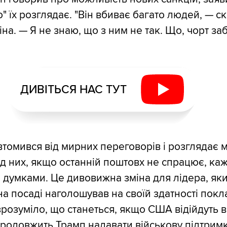
" їх розглядає. "Він вбиває багато людей, — с
на. — Я не знаю, що з ним не так. Що, чорт за
ДИВІТЬСЯ НАС ТУТ
втомився від мирних переговорів і розглядає 
ід них, якщо останній поштовх не спрацює, ка
о думками. Це дивовижна зміна для лідера, яки
а посаді наголошував на своїй здатності покл
зрозуміло, що станеться, якщо США відійдуть 
продовжить Трамп надавати військову підтримку