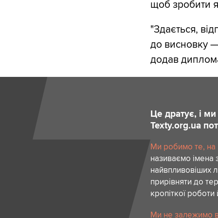
щоб зробити як
"Здається, ві
до висновку —
додав диплома
Це дратує, і м
Texty.org.ua п
Ми робимо те, на
називаємо імена 
найвпливовіших лю
прирівняти до тер
кропіткої роботи 
Ми не залежимо в