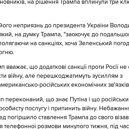
новників, на рішення Трампа вплинули три кл
 його неприязнь до президента України Воло
який, на думку Трампа, "заохочує до подальшо
аполягаючи на санкціях, хоча Зеленський пого
огню.
мп вважає, що додаткові санкції проти Росії н
ести війну, але перешкоджатимуть зусиллям з
мерикансько-російських економічних зв'язків
мп переконаний, що знає Путіна і що російськи
особисту послугу і припинить війну. Небажанн
ед погіршило ставлення Трампа до свого візаві
я телефонної розмови минулого тижня, під час 