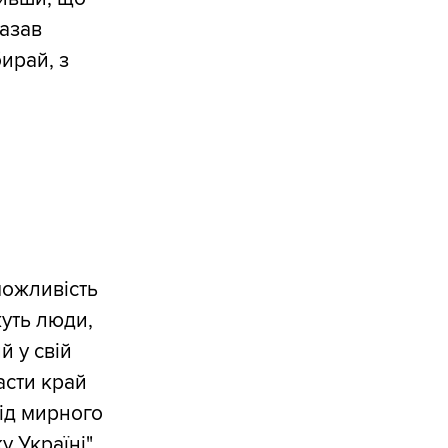
казав
бирай, з
можливість
жуть люди,
й у свій
асти край
від мирного
 Україні",