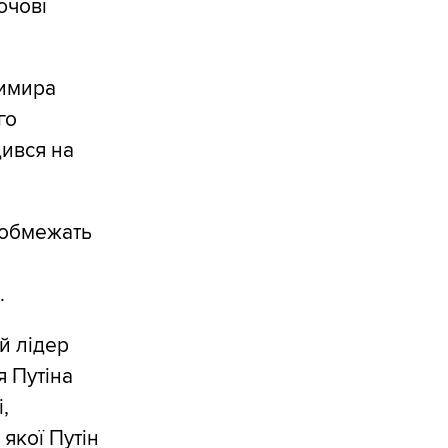
ючові
димира
го
дився на
е обмежать
.
й лідер
я Путіна
,
якої Путін