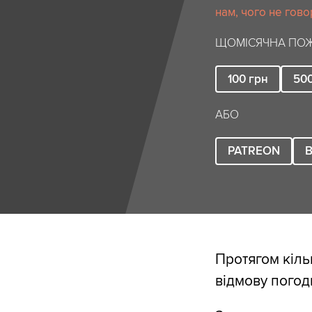
нам, чого не гово
ЩОМІСЯЧНА ПОЖ
100
грн
50
АБО
PATREON
B
Протягом кільк
відмову погод