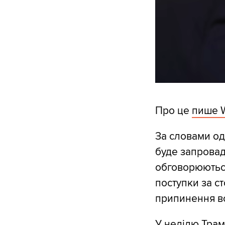
Про це
пише W
За словами од
буде запровад
обговорюються 
поступки за с
припинення во
У неділю Трам