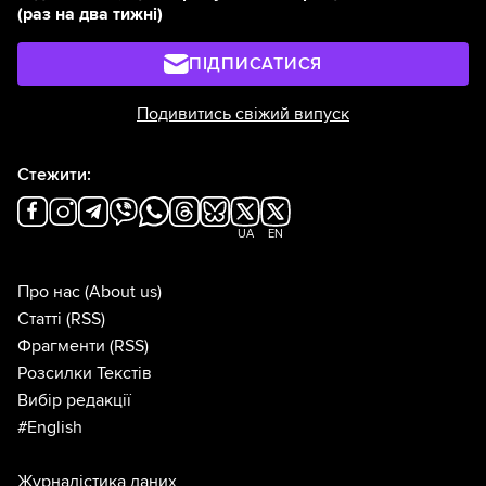
(раз на два тижні)
ПІДПИСАТИСЯ
Подивитись свіжий випуск
Стежити:
UA
EN
Про нас
(About us)
Статті
(RSS)
Фрагменти
(RSS)
Розсилки Текстів
Вибір редакції
#English
Журналістика даних