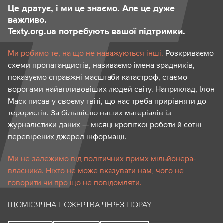
Це дратує, і ми це знаємо. Але це дуже
важливо.
Texty.org.ua потребують вашої підтримки.
Ми робимо те, на що не наважуються інші.
Розкриваємо
схеми пропагандистів, називаємо імена зрадників,
показуємо справжні масштаби катастроф, стаємо
ворогами найвпливовіших людей світу. Наприклад, Ілон
Маск писав у своєму твіті, що нас треба прирівняти до
терористів. За більшістю наших матеріалів із
журналістики даних — місяці кропіткої роботи й сотні
перевірених джерел інформації.
Ми не залежимо від політичних примх мільйонера-
власника. Ніхто не може вказувати нам, чого не
говорити чи про що не повідомляти.
ЩОМІСЯЧНА ПОЖЕРТВА ЧЕРЕЗ LIQPAY