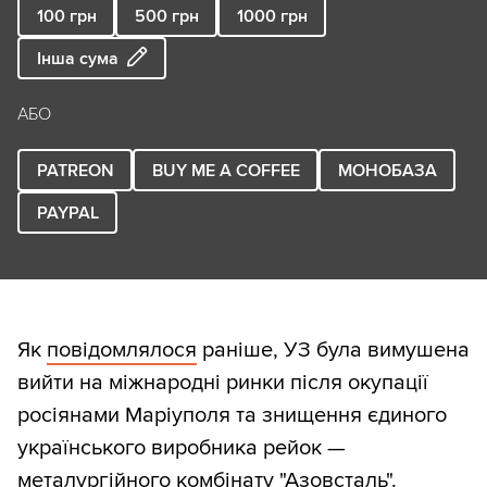
100
грн
500
грн
1000
грн
Інша сума
АБО
PATREON
BUY ME A COFFEE
МОНОБАЗА
PAYPAL
Як
повідомлялося
раніше, УЗ була вимушена
вийти на міжнародні ринки після окупації
росіянами Маріуполя та знищення єдиного
українського виробника рейок —
металургійного комбінату "Азовсталь".