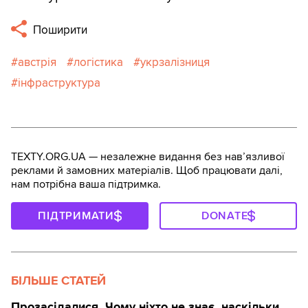
Поширити
австрія
логістика
укрзалізниця
інфраструктура
TEXTY.ORG.UA — незалежне видання без навʼязливої
реклами й замовних матеріалів. Щоб працювати далі,
нам потрібна ваша підтримка.
ПІДТРИМАТИ
DONATE
БІЛЬШЕ СТАТЕЙ
Прозасідалися. Чому ніхто не знає, наскільки