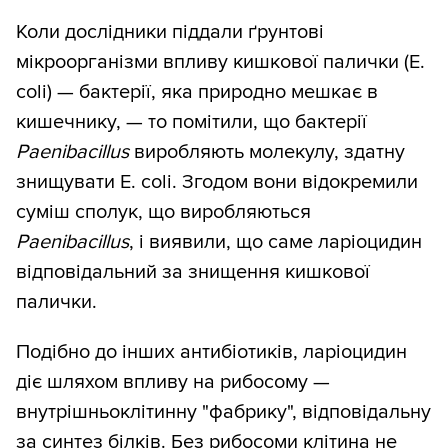
Коли дослідники піддали ґрунтові
мікроорганізми впливу кишкової палички (E.
coli) — бактерії, яка природно мешкає в
кишечнику, — то помітили, що бактерії
Paenibacillus
виробляють молекулу, здатну
знищувати E. coli. Згодом вони відокремили
суміш сполук, що виробляються
Paenibacillus
, і виявили, що саме ларіоцидин
відповідальний за знищення кишкової
палички.
Подібно до інших антибіотиків, ларіоцидин
діє шляхом впливу на рибосому —
внутрішньоклітинну "фабрику", відповідальну
за синтез білків. Без рибосоми клітина не