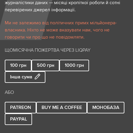
журналістики даних — місяці кропіткої роботи й сотні
перевірених джерел інформації.
Ми не залежимо від політичних примх мільйонера-
власника. Ніхто не може вказувати нам, чого не
говорити чи про що не повідомляти.
ЩОМІСЯЧНА ПОЖЕРТВА ЧЕРЕЗ LIQPAY
100
грн
500
грн
1000
грн
Інша сума
АБО
PATREON
BUY ME A COFFEE
МОНОБАЗА
PAYPAL