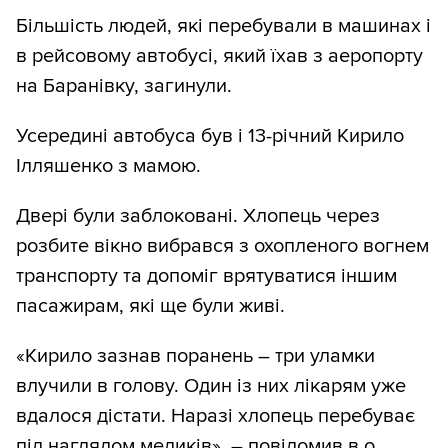
Більшість людей, які перебували в машинах і
в рейсовому автобусі, який їхав з аеропорту
на Баранівку, загинули.
Усередині автобуса був і 13-річний Кирило
Ілляшенко з мамою.
Двері були заблоковані. Хлопець через
розбите вікно вибрався з охопленого вогнем
транспорту та допоміг врятуватися іншим
пасажирам, які ще були живі.
«Кирило зазнав поранень – три уламки
влучили в голову. Один із них лікарям уже
вдалося дістати. Наразі хлопець перебуває
під наглядом медиків», – повідомив в.о.