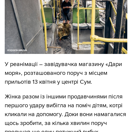
У реанімації – завідувачка магазину «Дари
моря», розташованого поруч з місцем
прильотів 13 квітня у центрі Сум.
Жінка разом із іншими продавчинями після
першого удару вибігла на поміч дітям, котрі
кликали на допомогу. Доки вони намагалися
щось зробити, за кілька хвилин поруч
пролунав ще один потужний вибух.