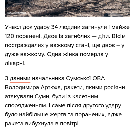
Унаслідок удару 34 людини загинули і майже
120 поранені. Двоє із загиблих — діти. Вісім
постраждалих у важкому стані, ще двоє – у
дуже важкому. Одна жінка померла у
лікарні.
З
даними
начальника Сумської ОВА
Володимира Артюха, ракети, якими росіяни
атакували Суми, були із касетним
спорядженням. І саме після другого удару
було найбільше жертв та поранених, адже
ракета вибухнула в повітрі.