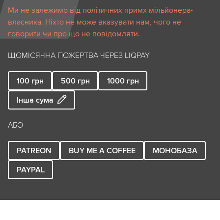
Ми не залежимо від політичних примх мільйонера-
власника. Ніхто не може вказувати нам, чого не
говорити чи про що не повідомляти.
ЩОМІСЯЧНА ПОЖЕРТВА ЧЕРЕЗ LIQPAY
100
грн
500
грн
1000
грн
Інша сума
АБО
PATREON
BUY ME A COFFEE
МОНОБАЗА
PAYPAL