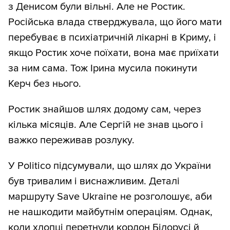
з Денисом були вільні. Але не Ростик.
Російська влада стверджувала, що його мати
перебуває в психіатричній лікарні в Криму, і
якщо Ростик хоче поїхати, вона має приїхати
за ним сама. Тож Ірина мусила покинути
Керч без нього.
Ростик знайшов шлях додому сам, через
кілька місяців. Але Сергій не знав цього і
важко переживав розлуку.
У Politico підсумували, що шлях до України
був тривалим і виснажливим. Деталі
маршруту Save Ukraine не розголошує, аби
не нашкодити майбутнім операціям. Однак,
коли хлопці перетнули кордон Білорусі й