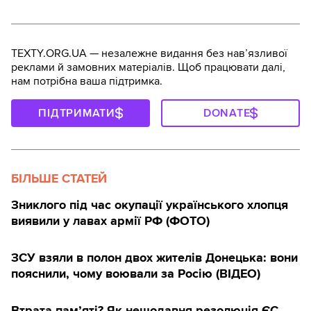
TEXTY.ORG.UA — незалежне видання без навʼязливої
реклами й замовних матеріалів. Щоб працювати далі,
нам потрібна ваша підтримка.
ПІДТРИМАТИ
DONATE
БІЛЬШЕ СТАТЕЙ
Зниклого під час окупації українського хлопця
виявили у лавах армії РФ (ФОТО)
ЗСУ взяли в полон двох жителів Донецька: вони
пояснили, чому воювали за Росію (ВІДЕО)
Втрата пам’яті? Як нещодавня резолюція ЄС