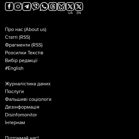
UA
EN
Про нас
(About us)
Статті
(RSS)
Фрагменти
(RSS)
Розсилки Текстів
Вибір редакції
#English
Журналістика даних
Послуги
Фальшиві соціологи
Дезінформація
Disinfomonitor
Інтернам
Підтримай нас!