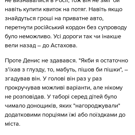
не визнавалися в Росії, тож він не зміг би
навіть купити квиток на потяг. Навіть якщо
знайдуться гроші на приватне авто,
перетнути російський кордон без супроводу
було неможливо. Усі дороги так чи інакше
вели назад – до Астахова.
Проте Денис не здавався. "Якби я остаточно
з’їхав з глузду, то, мабуть, пішов би пішки", –
згадував він. У голові він раз у раз
прокручував можливі варіанти, але нікому
не розповідав. У таборі серед дітей було
чимало донощиків, яких "нагороджували"
додатковими порціями їжі або поїздками до
міста.