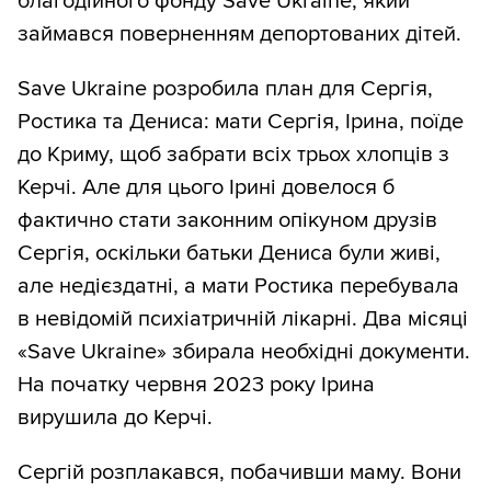
благодійного фонду Save Ukraine, який
займався поверненням депортованих дітей.
Save Ukraine розробила план для Сергія,
Ростика та Дениса: мати Сергія, Ірина, поїде
до Криму, щоб забрати всіх трьох хлопців з
Керчі. Але для цього Ірині довелося б
фактично стати законним опікуном друзів
Сергія, оскільки батьки Дениса були живі,
але недієздатні, а мати Ростика перебувала
в невідомій психіатричній лікарні. Два місяці
«Save Ukraine» збирала необхідні документи.
На початку червня 2023 року Ірина
вирушила до Керчі.
Сергій розплакався, побачивши маму. Вони