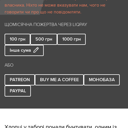
власника. Ніхто не може вказувати нам, чого не
говорити чи про що не повідомляти.
ЩОМІСЯЧНА ПОЖЕРТВА ЧЕРЕЗ LIQPAY
100
грн
500
грн
1000
грн
Інша сума
АБО
PATREON
BUY ME A COFFEE
МОНОБАЗА
PAYPAL
Хлопці у таборі почали бунтувати, одним із