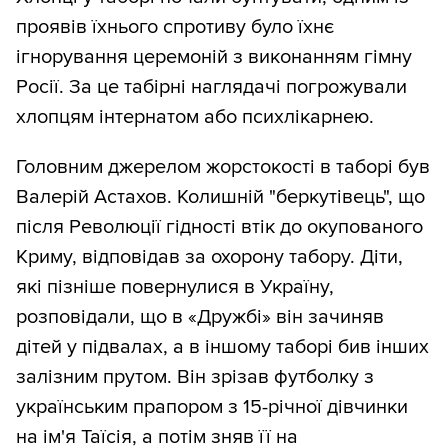
проявів їхнього спротиву було їхнє
ігнорування церемоній з виконанням гімну
Росії. За це табірні наглядачі погрожували
хлопцям інтернатом або психлікарнею.
Головним джерелом жорстокості в таборі був
Валерій Астахов. Колишній "беркутівець", що
після Революції гідності втік до окупованого
Криму, відповідав за охорону табору. Діти,
які пізніше повернулися в Україну,
розповідали, що в «Дружбі» він зачиняв
дітей у підвалах, а в іншому таборі бив інших
залізним прутом. Він зрізав футболку з
українським прапором з 15-річної дівчинки
на ім'я Таїсія, а потім зняв її на