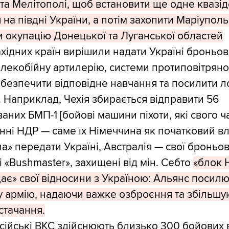
 та Мелітополі, щоб встановити ще одне кваз
на півдні України, а потім захопити Маріуполь 
 окупацію Донецької та Луганської областей
хідних країн вирішили надати Україні броньо
далекобійну артилерію, системи протиповітряно
абезпечити відповідне навчання та посилити л
. Наприклад, Чехія збирається відправити 56
аних БМП-1 [бойові машини піхоти, які свого ч
нні НДР — саме їх Німеччина як початковий в
а» передати Україні, Австралія — свої броньов
і «Bushmaster», захищені від мін. Себто
«блок 
ає» свої відносини з Україною: Альянс посил
у армію, надаючи важке озброєння та збільш
стачання.
ійські ВКС здійснюють близько 300 бойових в