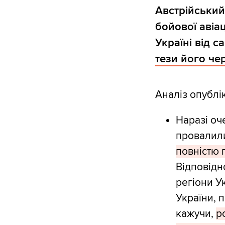
Австрійський
бойової авіа
Україні від 
тези його чер
Аналіз опублік
Наразі оч
провалили
повністю 
Відповідн
регіони У
України, 
кажучи,
р