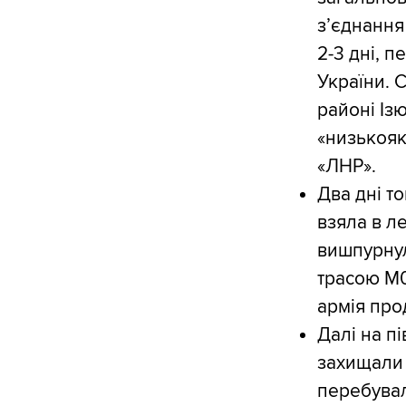
з’єднання 
2-3 дні, 
України. С
районі Із
«низькояк
«ЛНР».
Два дні т
взяла в л
вишпурнул
трасою M0
армія про
Далі на пі
захищали 
перебувал