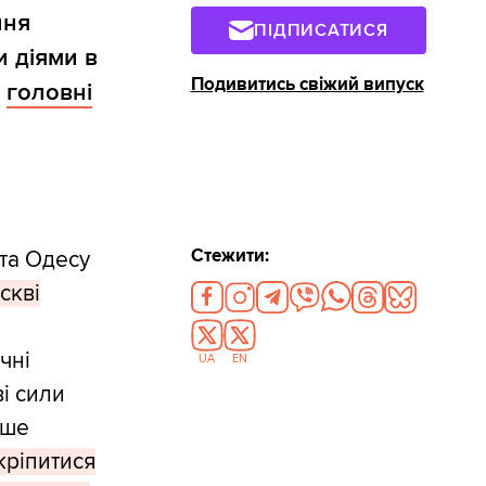
ння
ПІДПИСАТИСЯ
и діями в
Подивитись свіжий випуск
о
головні
Стежити:
 та Одесу
скві
чні
UA
EN
і сили
кше
кріпитися