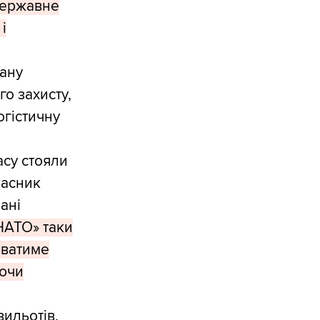
ідержавне
і
вану
го захисту,
огістичну
асу стояли
ласник
ані
НАТО» таки
юватиме
уючи
ильотів,