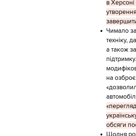
в Херсоні
утворення 
завершити
Чимало за
техніку, 
а також з
підтримку
модифіков
на озброє
«дозволил
автомобіл
«перегляд
українськ
обсяги по
Щодня рос