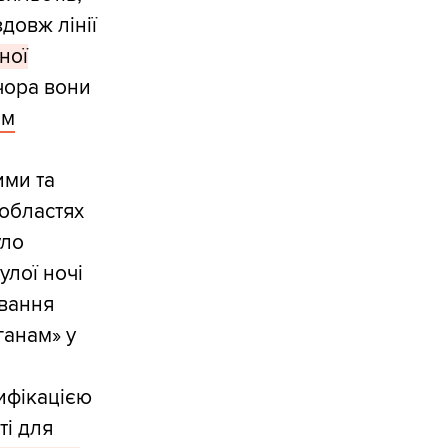
довж лінії
ної
вчора вони
им
ими та
 областях
уло
улої ночі
вання
ганам» у
ифікацією
ті для