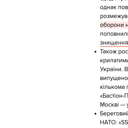
однак пов
розмежув
оборони н
поповнили
знищенням
Також рос
крилатими
України. 
випущено 
кількома
«Бастіон-
Москві — 
Береговий
НАТО: «SS