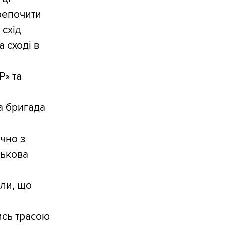
ерепочити
 схід
а сході в
Р» та
ва бригада
ючно з
ськова
іли, що
ись трасою