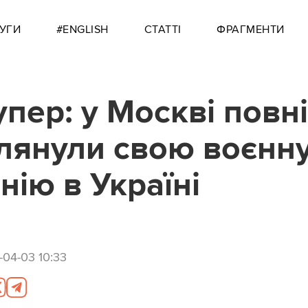
УГИ
#ENGLISH
СТАТТІ
ФРАГМЕНТИ
упер: у Москві повн
лянули свою воєнн
нію в Україні
04-03 10:33