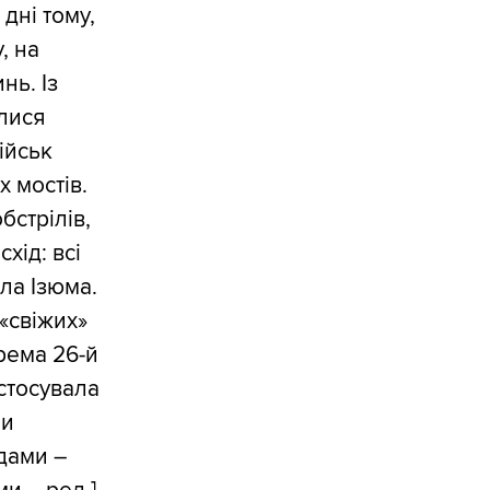
дні тому,
, на
нь. Із
алися
ійськ
 мостів.
бстрілів,
хід: всі
ла Ізюма.
«свіжих»
рема 26-й
астосувала
ми
дами –