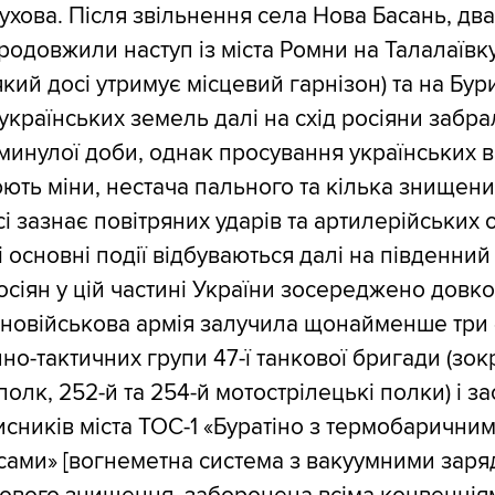
ухова. Після звільнення села Нова Басань, два 
продовжили наступ із міста Ромни на Талалаївку
кий досі утримує місцевий гарнізон) та на Бури
 українських земель далі на схід росіяни забр
минулої доби, однак просування українських в
ють міни, нестача пального та кілька знищених
і зазнає повітряних ударів та артилерійських о
 основні події відбуваються далі на південний с
осіян у цій частині України зосереджено довко
ьновійськова армія залучила щонайменше три 
но-тактичних групи 47-ї танкової бригади (зок
полк, 252-й та 254-й мотострілецькі полки) і з
исників міста ТОС-1 «Буратіно з термобарични
ами» [вогнеметна система з вакуумними заря