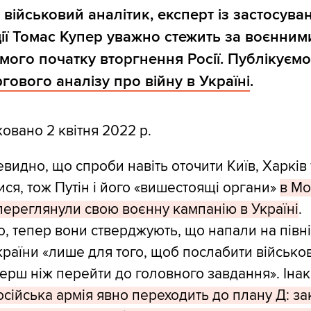
 військовий аналітик, експерт із застосува
ції Томас Купер уважно стежить за воєнним
самого початку вторгнення Росії. Публікуєм
гового аналізу про війну в Україні
.
овано 2 квітня 2022 р.
евидно, що спроби навіть оточити Київ, Харків
ся, тож Путін і його «вишестоящі органи»
в Мо
переглянули свою воєнну кампанію в Україні
.
о, тепер вони стверджують, що напали на півні
країни «лише для того, щоб послабити військов
перш ніж перейти до головного завдання». Іна
осійська армія явно переходить до плану Д: за