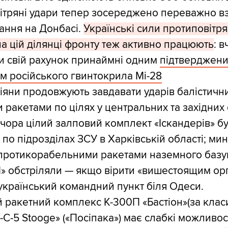
ітряні удари тепер зосереджено переважно вз
ання на Донбасі.
Українські сили протиповітря
а цій ділянці фронту теж активно працюють
: 
 свій рахунок принаймні одним
підтверджен
 російського гвинтокрила Мі-28
іяни продовжують завдавати ударів балістичн
 ракетами по цілях у центральних та західних
Вчора цілий залповий комплект «Іскандерів» б
по підрозділах ЗСУ в Харківській області; мин
 протикорабельними ракетами наземного базу
П» обстріляли — якщо вірити «вишестоящим ор
український командний пункт біля Одеси.
 ракетний комплекс К-300П «Бастіон»(за клас
-C-5 Stooge» («Посіпака») має слабкі можливос