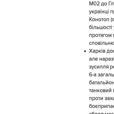
M02 до Гл
українці 
Конотоп (я
більшості
протягом 
сповільню
Харків дос
але наразі
зусилля р
6-а загал
батальйон
танковий 
проти зах
боєприпас