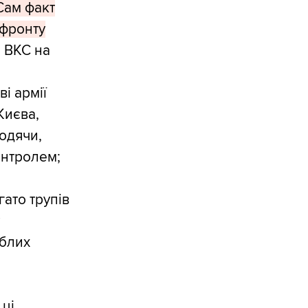
Сам факт
 фронту
а ВКС на
ві армії
 Києва,
ходячи,
контролем;
гато трупів
у
иблих
 ці