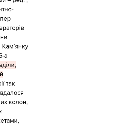
и – ред.],
нтно-
епер
ераторів
яни
 Камʼянку
6-а
зділи,
ій
ії так
 вдалося
жих колон,
х
кетами,