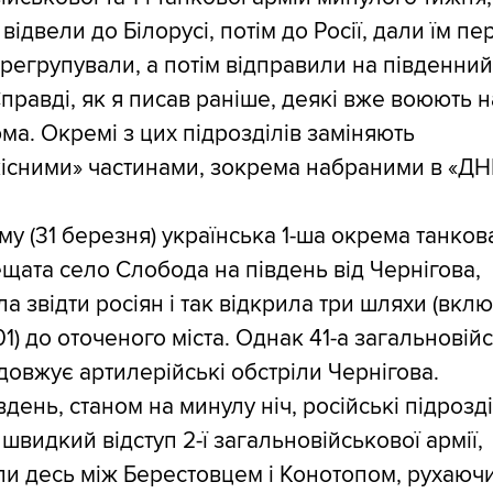
відвели до Білорусі, потім до Росії, дали їм п
перегрупували, а потім відправили на південний
правді, як я писав раніше, деякі вже воюють н
юма. Окремі з цих підрозділів заміняють
існими» частинами, зокрема набраними в «ДН
ому (31 березня) українська 1-ша окрема танко
ещата село Слобода на південь від Чернігова,
а звідти росіян і так відкрила три шляхи (вкл
1) до оточеного міста. Однак 41-а загальновій
довжує артилерійські обстріли Чернігова.
вдень, станом на минулу ніч, російські підрозд
швидкий відступ 2-ї загальновійськової армії,
и десь між Берестовцем і Конотопом, рухаюч