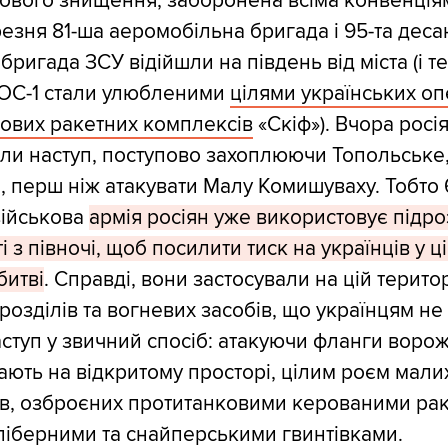
ового знищення, заборонена всіма конвенціям
резня 81-ша аеромобільна бригада і 95-та деса
бригада ЗСУ відійшли на південь від міста (і т
ТОС-1 стали улюбленими
цілями українських оп
ових ракетних комплексів
«Скіф»). Вчора росі
и наступ, поступово захоплюючи Топольське,
е, перш ніж атакувати Малу Комишуваху. Тобто 
військова
армія росіян уже використовує підро
 з півночі, щоб посилити тиск на українців у ц
битві
. Справді, вони застосували на цій територ
дрозділів та вогневих засобів, що українцям не
аступ у звичний спосіб: атакуючи фланги воро
пають на відкритому просторі, цілим роєм мали
ів, озброєних протитанковими керованими ра
іберними та снайперськими гвинтівками.