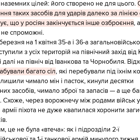
наземних цілей: його створено не для цього.
ння таких засобів для ударів далеко за лінією
ує, що у росіян закінчується інше озброєння
, 
и не спроможні.
1 березня на 1 квітня 35-а і 36-а загальновійсько
ступили з усіх територій на північний захід від
 далі на північ від Іванкова та Чорнобиля. Від
абували багато сіл
, які перебували під їхнім 
алишили чимало мін і пасток, кинули десятки
них засобів, чимало зброї та запасів — а ще ба
к. Схоже, через ворожнечу між родами військ 
й армії піхота не дуже квапилася хоронити заг
ів.
м, це не була «втеча»: як і підрозділи 2-ї
йськової та 1-ї танкової армій минулого тижня,