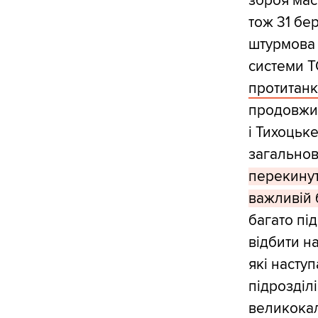
зброя мас
тож 31 бе
штурмова 
системи 
протитанк
продовжил
і Тихоцьк
загально
перекинуті
важливій 
багато пі
відбити н
які насту
підрозділ
великокал