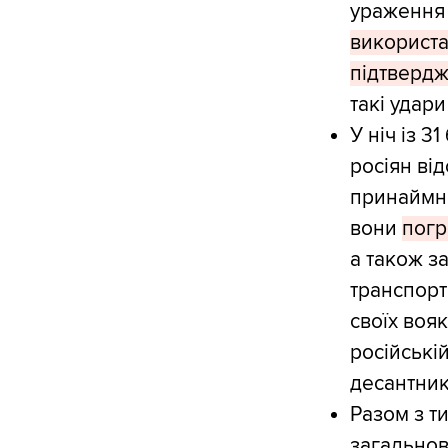
ураження 
використа
підтвердж
такі удар
У ніч із 3
росіян від
принаймні
вони
погр
а також з
транспорт
своїх воя
російські
десантник
Разом з ти
загальнові