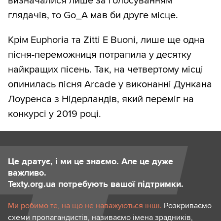
визначалися лише за голосуванням
глядачів, то Go_A мав би друге місце.
Крім Euphoria та Zitti E Buoni, лише ще одна
пісня-переможниця потрапила у десятку
найкращих пісень. Так, на четвертому місці
опинилась пісня Arcade у виконанні Дункана
Лоуренса з Нідерландів, який переміг на
конкурсі у 2019 році.
Це дратує, і ми це знаємо. Але це дуже
важливо.
Texty.org.ua потребують вашої підтримки.
Ми робимо те, на що не наважуються інші.
Розкриваємо
схеми пропагандистів, називаємо імена зрадників,