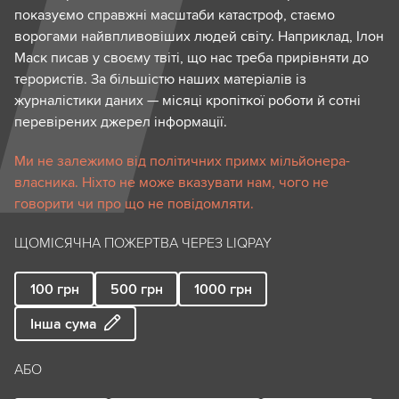
показуємо справжні масштаби катастроф, стаємо
ворогами найвпливовіших людей світу. Наприклад, Ілон
Маск писав у своєму твіті, що нас треба прирівняти до
терористів. За більшістю наших матеріалів із
журналістики даних — місяці кропіткої роботи й сотні
перевірених джерел інформації.
Ми не залежимо від політичних примх мільйонера-
власника. Ніхто не може вказувати нам, чого не
говорити чи про що не повідомляти.
ЩОМІСЯЧНА ПОЖЕРТВА ЧЕРЕЗ LIQPAY
100
грн
500
грн
1000
грн
Інша сума
АБО