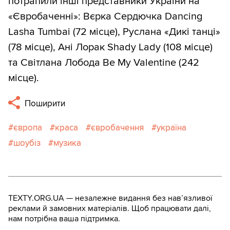
потрапили інші представники України на
«Євробаченні»: Вєрка Сердючка Dancing
Lasha Tumbai (72 місце), Руслана «Дикі танці»
(78 місце), Ані Лорак Shady Lady (108 місце)
та Світлана Лобода Be My Valentine (242
місце).
Поширити
європа
краса
євробачення
україна
шоубіз
музика
TEXTY.ORG.UA — незалежне видання без навʼязливої
реклами й замовних матеріалів. Щоб працювати далі,
нам потрібна ваша підтримка.