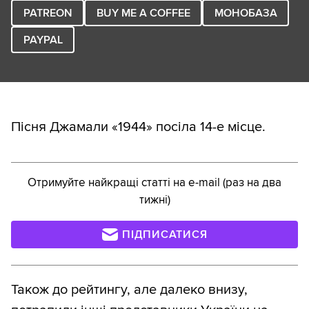
PATREON
BUY ME A COFFEE
МОНОБАЗА
PAYPAL
Пісня Джамали «1944» посіла 14-е місце.
Отримуйте найкращі статті на e-mail (раз на два
тижні)
ПІДПИСАТИСЯ
Також до рейтингу, але далеко внизу,