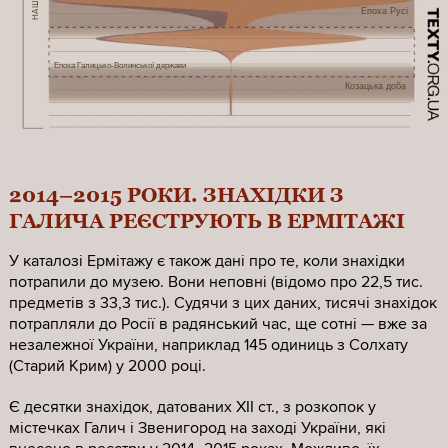
Епоха Русі
Епоха Галицько-Волинської держави
Козацька доба
2014–2015 РОКИ. ЗНАХІДКИ З
ГАЛИЧА РЕЄСТРУЮТЬ В ЕРМІТАЖІ
У каталозі Ермітажу є також дані про те, коли знахідки
потрапили до музею. Вони неповні (відомо про 22,5 тис.
предметів з 33,3 тис.). Судячи з цих даних, тисячі знахідок
потрапляли до Росії в радянський час, ще сотні — вже за
незалежної України, наприклад 145 одиниць з Солхату
(Старий Крим) у 2000 році.
Є десятки знахідок, датованих XII ст., з розкопок у
містечках Галич і Звенигород на заході України, які