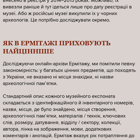
внесено в реєстри у 2014–2015 роках. Можливо, їх
вивезли раніше й тут ідеться лише про дату реєстрації в
музеї. Або ж російські музеї викупили їх у чорних
археологів. Це потрібно досліджувати окремо.
ЯК В ЕРМІТАЖІ ПРИХОВУЮТЬ
НАЙЦІННІШЕ
Досліджуючи онлайн-архіви Ермітажу, ми помітили певну
закономірність: у багатьох цінних предметів, що походять
з України, не вказано ні місця знахідки, ні назви
археологічної памʼятки.
Стандартний опис кожного музейного експоната
складається з ідентифікаційного й інвентарного номерів,
назви, місця, де було знайдено, місця створення,
археологічної памʼятки, матеріалів / технік, ключових
слів, розміру, датування, відділу / сектору, колекції,
автора, лінка на зображення, мови, додаткових
коментарів і анотацій. Ермітаж вказує рік потрапляння до