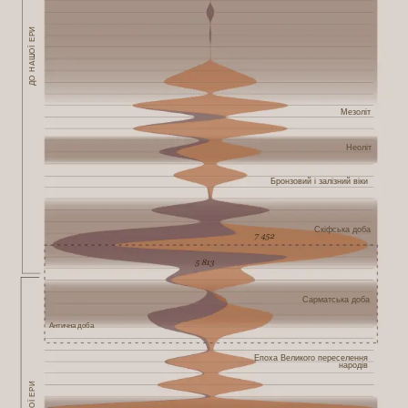
онлайн-каталозі Ермітажу можна простежити часто.
ДО НАШОЇ ЕРИ
Точки на карті
Щоб показати, де саме на території України було
знайдено скарби та артефакти і звідки їх вивезли, ми
Мезоліт
додали приблизні геодані до кожної знахідки (з
точністю до кількох кілометрів, якщо вказано назву
Неоліт
населеного пункту, та кількох десятків кілометрів,
якщо вказано лише назву губернії чи повіту).
Бронзовий і залізний віки
Скіфська доба
7 452
5 813
Сарматська доба
Антична доба
Епоха Великого переселення
народів
НАШОЇ ЕРИ