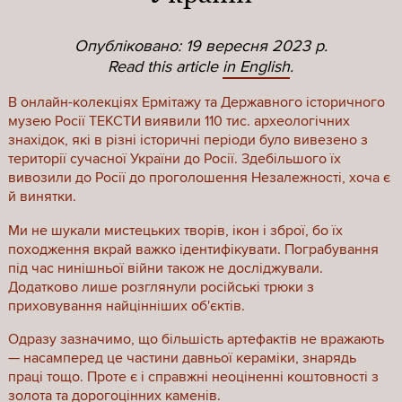
Опубліковано: 19 вересня 2023 р.
Read this article
in English
.
В онлайн-колекціях Ермітажу та Державного історичного
музею Росії ТЕКСТИ виявили 110 тис. археологічних
знахідок, які в різні історичні періоди було вивезено з
території сучасної України до Росії. Здебільшого їх
вивозили до Росії до проголошення Незалежності, хоча є
й винятки.
Ми не шукали мистецьких творів, ікон і зброї, бо їх
походження вкрай важко ідентифікувати. Пограбування
під час нинішньої війни також не досліджували.
Додатково лише розглянули російські трюки з
приховування найцінніших об'єктів.
Одразу зазначимо, що більшість артефактів не вражають
— насамперед це частини давньої кераміки, знарядь
праці тощо. Проте є і справжні неоціненні коштовності з
золота та дорогоцінних каменів.