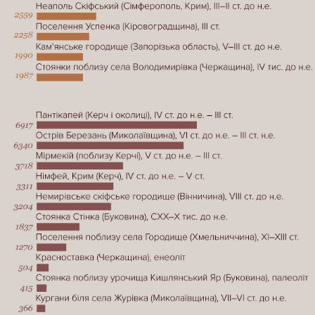
Ермітажі виявили 33,3 тис. знахідок, що походять з
території сучасної України. В Історичному музеї – 77,5
тис.
Це не всі скарби (навіть у відділі археологічних
знахідок), вивезені з території сучасної України, що
зберігаються в колекціях обох музеїв. В Ермітажі,
наприклад, із 3 млн музейних предметів до онлайн-
колекції потрапили лише 825 тис., у Державному
історичному музеї — в онлайні є 2,2 млн експонатів з
наявних близько 4,5 млн.
Порадившись з істориками Денисом Яшним і Анною
Яненко (членкиня Правління ВГО “Спілка археологів
України”), вирішили обрати експонати за ключовими
ознаками: місцем знахідки й археологічною памʼяткою
— і виділити предмети, знайдені на території сучасної
України. Проте це істотно звузило наше дослідження
до двох категорій: “Предмети археології” та частково
“Предмети нумізматики” (ті, де вказано їх походження).
У російському реєстрі здебільшого не вказано, звідки