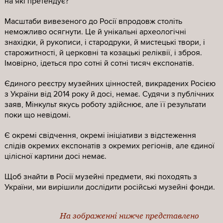
на які претендує?
Масштаби вивезеного до Росії впродовж століть
неможливо осягнути. Це й унікальні археологічні
знахідки, й рукописи, і стародруки, й мистецькі твори, і
старожитності, й церковні та козацькі реліквії, і зброя.
Імовірно, ідеться про сотні й сотні тисяч експонатів.
Єдиного реєстру музейних цінностей, викрадених Росією
з України від 2014 року й досі, немає. Судячи з публічних
заяв, Мінкульт якусь роботу здійснює, але її результати
поки що невідомі.
Є окремі свідчення, окремі ініціативи з відстеження
слідів окремих експонатів з окремих регіонів, але єдиної
цілісної картини досі немає.
Щоб знайти в Росії музейні предмети, які походять з
України, ми вирішили дослідити російські музейні фонди.
На зображенні нижче представлено