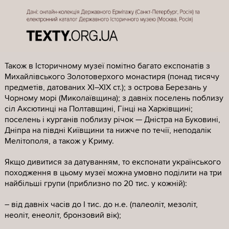
походять авторські мистецькі твори (та й повного
переліку вивезених до Росії творів у нас немає).
Виокремити українське
Загалом виявити музейні предмети, що походять з
Також в Історичному музеї помітно багато експонатів з
території сучасної України, виявилося непросто, бо, по-
Михайлівського Золотоверхого монастиря (понад тисячу
перше, у багатьох експонатів просто не заповнені
предметів, датованих XI–XIX ст.); з острова Березань у
комірки “місце знахідки”, “археологічна памʼятка”,
Чорному морі (Миколаївщина); з давніх поселень поблизу
“країна походження” тощо.
сіл Аксютинці на Полтавщині, Гінці на Харківщині;
поселень і курганів поблизу річок — Дністра на Буковині,
По-друге, у комірці “країна походження” в каталозі
Дніпра на півдні Київщини та нижче по течії, неподалік
відкритих даних росіяни часто вказують лише
Мелітополя, а також у Криму.
“Византия”, “Римская республика”, “Боспорское
царство”, “Восточная Европа” — тоді, коли часто
Якщо дивитися за датуванням, то експонати українського
йдеться про історичні цінності, вивезені з Криму та
походження в цьому музеї можна умовно поділити на три
інших куточків сучасної України. Але якщо не вказано
найбільші групи (приблизно по 20 тис. у кожній):
саме місце знахідки, то не факт, що предмет вивезли з
України — теоретично його могли знайти пізніше на
– від давніх часів до І тис. до н.е. (палеоліт, мезоліт,
території Росії.
неоліт, енеоліт, бронзовий вік);
По-третє, про археологічні цінності, знайдені на