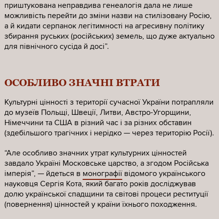
приштукована неправдива генеалогія дала не лише
можливість перейти до зміни назви на стилізовану Росію,
а й кидати серпанок легітимності на агресивну політику
збирання руських (російських) земель, що дуже актуально
для північного сусіда й досі”.
ОСОБЛИВО ЗНАЧНІ ВТРАТИ
Культурні цінності з території сучасної України потрапляли
до музеїв Польщі, Швеції, Литви, Австро-Угорщини,
Німеччини та США в різний час і за різних обставин
(здебільшого трагічних і нерідко — через територію Росії).
“Але особливо значних утрат культурних цінностей
завдало Україні Московське царство, а згодом Російська
імперія”, — йдеться в
монографії
відомого українського
науковця Сергія Кота, який багато років досліджував
долю української спадщини та світові процеси реституції
(повернення) цінностей у країни їхнього походження.