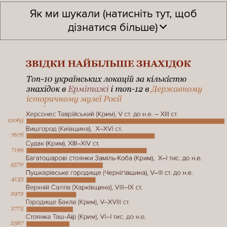
Як ми шукали (натисніть тут, щоб
дізнатися більше)
У відкритому каталозі російського музейного фонду
міститься близько 3,5 млн експонатів з 870 російських
музеїв. Це далеко не все наявне, оскільки лише в
Державному Ермітажі (Санкт-Петербург) та в
Державному історичному музеї Росії (Москва)
міститься відповідно 3 млн і 4,5 млн експонатів.
Але цей каталог виявився не надто інформативним.
Хоча деякі експонати повеселили: наприклад, чоловічі
й жіночі труси з Луганської області, вироблені в 1990-х,
які нині перебувають у музеї російського міста
Бєлгород.
Два музеї
Ми окремо дослідили онлайн-каталоги двох ключових
російських музеїв: Ермітажу й Історичного музею.В