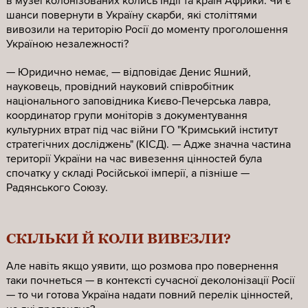
в музеї колонізованих колись Індії та країн Африки. Чи є
шанси повернути в Україну скарби, які століттями
вивозили на територію Росії до моменту проголошення
Україною незалежності?
— Юридично немає, — відповідає Денис Яшний,
науковець, провідний науковий співробітник
національного заповідника Києво-Печерська лавра,
координатор групи моніторів з документування
культурних втрат під час війни ГО "Кримський інститут
стратегічних досліджень" (КІСД). — Адже значна частина
території України на час вивезення цінностей була
спочатку у складі Російської імперії, а пізніше —
Радянського Союзу.
СКІЛЬКИ Й КОЛИ ВИВЕЗЛИ?
Але навіть якщо уявити, що розмова про повернення
таки почнеться — в контексті сучасної деколонізації Росії
— то чи готова Україна надати повний перелік цінностей,