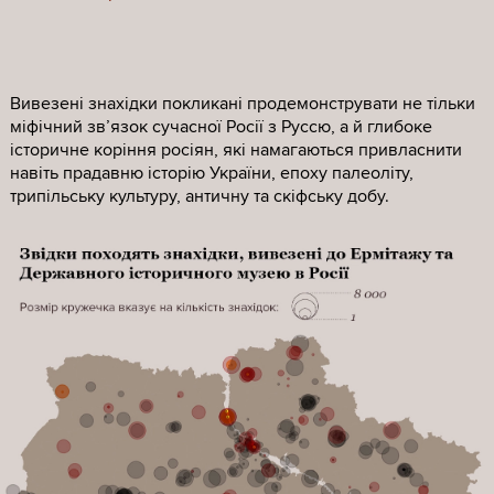
Вивезені знахідки покликані продемонструвати не тільки
міфічний зв’язок сучасної Росії з Руссю, а й глибоке
історичне коріння росіян, які намагаються привласнити
навіть прадавню історію України, епоху палеоліту,
трипільську культуру, античну та скіфську добу.