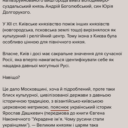
напівзруйнованого Вишгорода вивіз володимиро-
суздальський князь Андрій Боголюбський, син Юрія
Долгорукого.
У ХІІ ст. Київське князівство поміж інших князівств
(новгородська, псковська землі тощо) вирізнялося як
культурний і релігійний центр. Тому ікона з Києва була
особливо цінною для північного князя.
Власне, Київ і досі має сакральне значення для сучасної
Росії, яка вперто намагається ідентифікувати себе як
нащадка давньої могутньої Русі.
Навіщо?
Це дало Московщині, хоча й підроблений, проте таки
блиск культурної, цивілізованої держави з давньою
історичною традицією, з візантійсько-київською
церковною метрикою,
пояснює
український історик
Ярослав Дашкевич (передмова до книги Євгена
Наконечного “Украдене імʼя. Чому русини стали
українцями”). — Великим князям і царям така