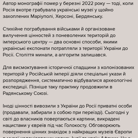
Автор монографії помер у березні 2022 року — тоді, коли
Росія вкотре грабувала українські музеї у щойно
захоплених Маріуполі, Херсоні, Бердянську.
Стихійне пограбування військами й організоване
вилучення цінностей з поневолених територій до
імперського центру — два основні способи, якими
українські експонати потрапляли з території України до
Росії. Століття минали, а алгоритм залишався.
Для висмоктування історичної спадщини з колонізованих
територій у Російській імперії діяли спеціальні укази й
розпорядження, систематично відбувалися археологічні
експедиції. Пізніше таку практику продовжили в
Радянському Союзі.
Іноді цінності вивозили з України до Росії приватні особи
(продавали, забирали з собою при переїзді). Сьогодні у
світі до власників повертаються картини, викрадені
нацистами у євреїв під час Голокосту. Обговорюють
повернення цінних знахідок з найкращих музеїв Європи