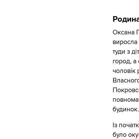
Родин
Оксана 
виросла
туди з д
город, а
чоловік 
Власного
Покровсь
повнома
будинок
Із почат
було оку