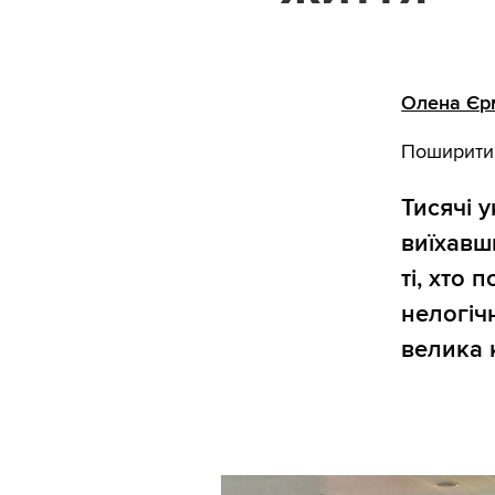
Олена Єр
Поширити
Тисячі 
виїхавш
ті, хто
нелогіч
велика 