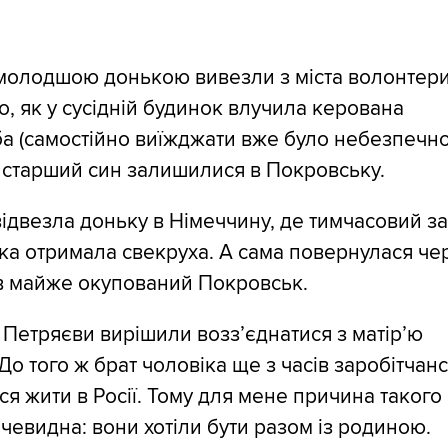
 молодшою донькою вивезли з міста волонтер
го, як у сусідній будинок влучила керована
а (самостійно виїжджати вже було небезпечно
 старший син залишилися в Покровську.
ідвезла доньку в Німеччину, де тимчасовий за
ка отримала свекруха. А сама повернулася че
 в майже окупований Покровськ.
 Петряєви вирішили возз’єднатися з матір’ю
До того ж брат чоловіка ще з часів заробітчан
я жити в Росії. Тому для мене причина такого
чевидна: вони хотіли бути разом із родиною.