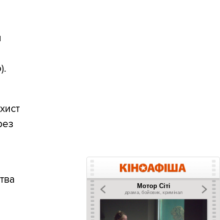
и
).
хист
рез
ства