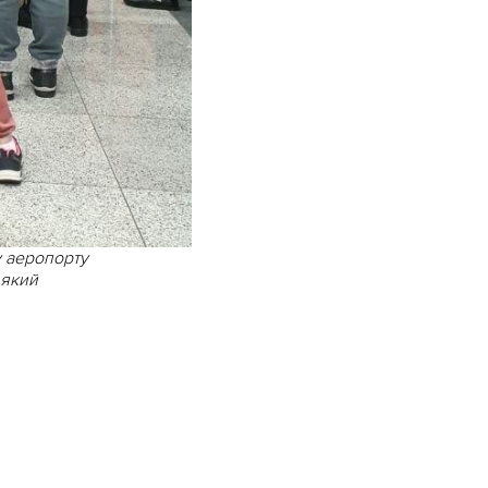
у аеропорту
 який