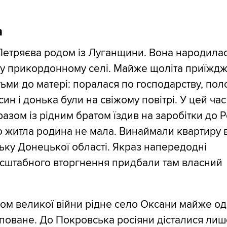
а
Петряєва родом із Луганщини. Вона народилас
 у прикордонному селі. Майже щоліта приїжд
ітьми до матері: поралася по господарству, пол
 син і донька були на свіжому повітрі. У цей час
разом із рідним братом їздив на заробітки до Ро
 житла родина не мала. Винаймали квартиру 
ку Донецької області. Якраз напередодні
сштабного вторгнення придбали там власний
.
ком великої війни рідне село Оксани майже о
поване. До Покровська росіяни дісталися лиш