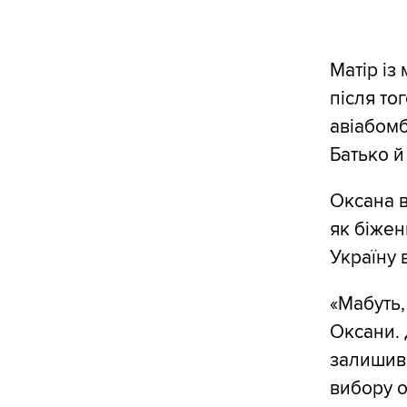
Матір із
після то
авіабомб
Батько й
Оксана в
як біжен
Україну
«Мабуть,
Оксани. 
залишивс
вибору о