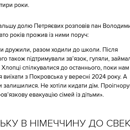
тири роки.
альшу долю Петряєвих розповів пан Володим
ато років прожив із ними поруч:
ти дружили, разом ходили до школи. Після
го також підтримували зв’язок, гуляли, займа
 Хлопці спілкувалися до останнього, поки нам
 виїхати з Покровська у вересні 2024 року. А
 залишилися. Не хотіли кидати дім. Проігнор
бов’язкову евакуацію сімей із дітьми».
ЬКУ В НІМЕЧЧИНУ ДО СВЕ