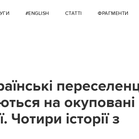
УГИ
#ENGLISH
СТАТТІ
ФРАГМЕНТИ
раїнські переселенц
ються на окуповані
. Чотири історії з