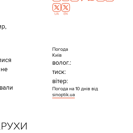
UA
EN
ир,
Погода
Київ
лися
волог.:
 не
тиск:
вітер:
ували
Погода на 10 днів від
sinoptik.ua
КРУХИ