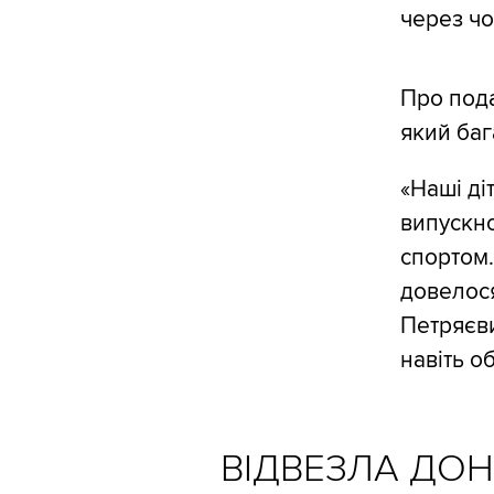
через чо
Про под
який баг
«Наші ді
випускно
спортом.
довелося
Петряєви
навіть о
ВІДВЕЗЛА ДОН