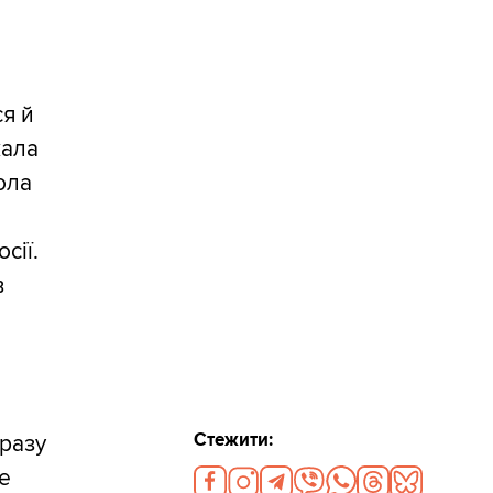
я й
жала
ола
сії.
в
Стежити:
дразу
е