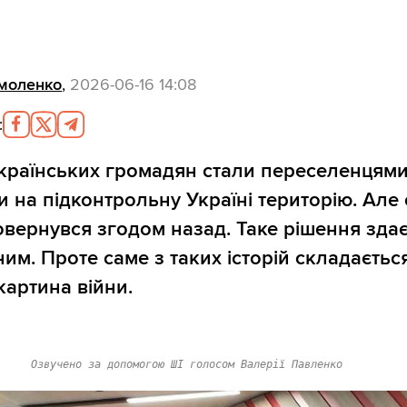
моленко
,
2026-06-16 14:08
:
українських громадян стали переселенцями
и на підконтрольну Україні територію. Але 
 повернувся згодом назад. Таке рішення зда
ним. Проте саме з таких історій складаєтьс
картина війни.
Озвучено за допомогою ШІ голосом Валерії Павленко