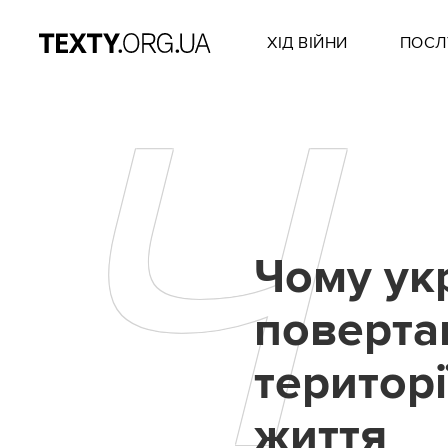
ХІД ВІЙНИ
ПОСЛ
Ч
Чому ук
поверта
території
життя