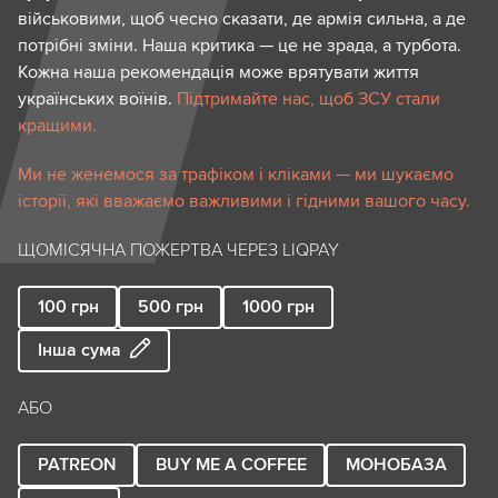
військовими, щоб чесно сказати, де армія сильна, а де
потрібні зміни. Наша критика — це не зрада, а турбота.
Кожна наша рекомендація може врятувати життя
українських воїнів.
Підтримайте нас, щоб ЗСУ стали
кращими.
Ми не женемося за трафіком і кліками — ми шукаємо
історії, які вважаємо важливими і гідними вашого часу.
ЩОМІСЯЧНА ПОЖЕРТВА ЧЕРЕЗ LIQPAY
100
грн
500
грн
1000
грн
Інша сума
АБО
PATREON
BUY ME A COFFEE
МОНОБАЗА