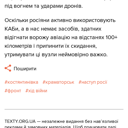
під вогнем та ударами дронів.
Оскільки росіяни активно використовують
КАБи, а в нас немає засобів, здатних
відігнати ворожу авіацію на відстанях 100+
кілометрів і припинити їх скидання,
утримувати ці вузли неймовірно важко.
Поширити
костянтинівка
краматорськ
наступ росії
фронт
хід війни
TEXTY.ORG.UA — незалежне видання без навʼязливої
реклами й замовних матеріалів. Щоб працювати далі,