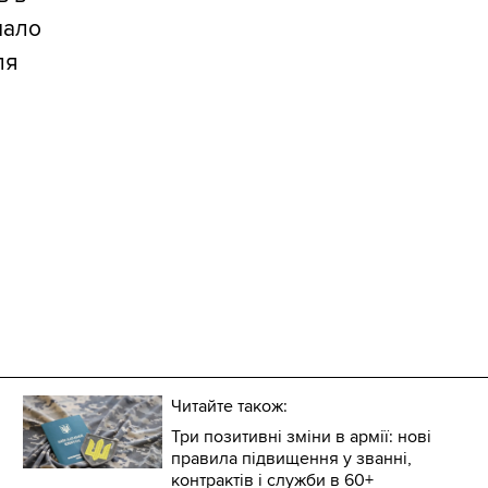
 мало
ля
Читайте також:
Три позитивні зміни в армії: нові
правила підвищення у званні,
контрактів і служби в 60+