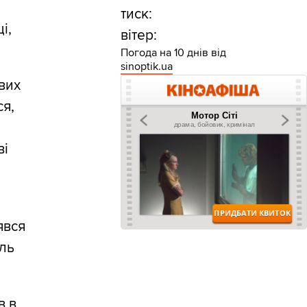
тиск:
і,
вітер:
Погода на 10 днів від
sinoptik.ua
ових
ся,
ві
явся
ель
в в