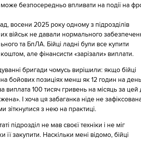
 може безпосередньо впливати на події на фро
д, восени 2025 року одному з підрозділів
их військ не давали нормального забезпечен
льного та БпЛА. Бійці ладні були все купити
коштом, але фінансисти «зарізали» виплати.
уванні бригади чомусь вирішили: якщо бійці
на бойових позиціях менш як 12 годин на день
а виплата 100 тисяч гривень на місяць за цей
жена». І хоча ця забаганка ніде не зафіксована
и зіткнулися з нею на практиці.
аті підрозділ не мав своєї техніки і не міг
и її закупити. Наскільки мені відомо, бійці