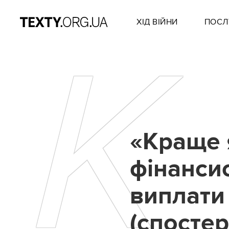
ХІД ВІЙНИ
ПОСЛ
К
«Краще 
фінанси
виплати
(спосте