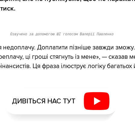
тиск.
Озвучено за допомогою ШІ голосом Валерії Павленко
 недоплачу. Доплатити пізніше завжди зможу.
еплачу, ці гроші стягнуть із мене», — сказав м
фінансистів. Ця фраза ілюструє логіку багатьох
ДИВІТЬСЯ НАС ТУТ