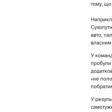
тому, що
Наприкла
Сухопутн
авто, па
власним 
У команд
пробули 
додатков
«не поло
побратим
У результ
самотужк