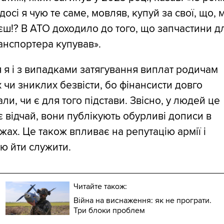
 досі я чую те саме, мовляв, купуй за свої, що,
ш!? В АТО доходило до того, що запчастини д
анспортера купував».
 я і з випадками затягування виплат родичам
 чи зниклих безвісти, бо фінансисти довго
али, чи є для того підстави. Звісно, у людей це
 відчай, вони публікують обурливі дописи в
ах. Це також впливає на репутацію армії і
ю йти служити.
Читайте також:
Війна на виснаження: як не програти.
Три блоки проблем