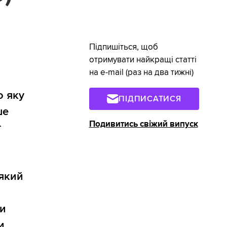
Підпишіться, щоб
отримувати найкращі статті
на e-mail (раз на два тижні)
о яку
ПІДПИСАТИСЯ
ше
Подивитись свіжий випуск
т
 який
ви
и