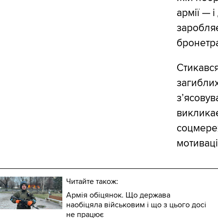
армії — і
заробляє
бронетр
Стикався
загиблих
зʼясовув
викликає
соцмереж
мотиваці
Читайте також:
Армія обіцянок. Що держава
наобіцяла військовим і що з цього досі
не працює