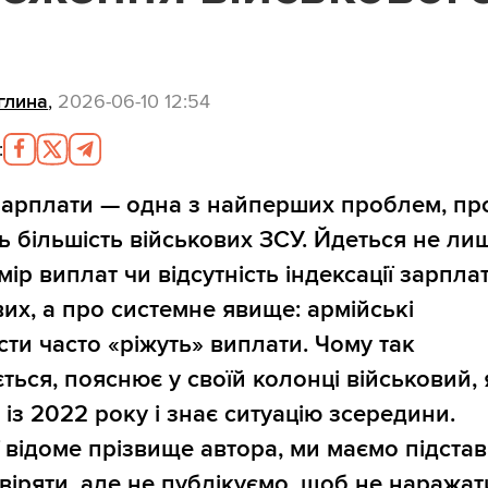
глина
,
2026-06-10 12:54
:
зарплати — одна з найперших проблем, пр
ь більшість військових ЗСУ. Йдеться не ли
ір виплат чи відсутність індексації зарпла
вих, а про системне явище: армійські
сти часто «ріжуть» виплати. Чому так
ється, пояснює у своїй колонці військовий,
 із 2022 року і знає ситуацію зсередини.
ї відоме прізвище автора, ми маємо підста
віряти, але не публікуємо, щоб не наражат