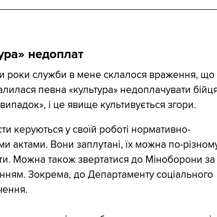
ура» недоплат
и роки служби в мене склалося враження, що
талилася певна «культура» недоплачувати бійц
 випадок», і це явище культивується згори.
ти керуються у своїй роботі нормативно-
и актами. Вони заплутані, їх можна по-різном
ти. Можна також звертатися до Міноборони за
нням. Зокрема, до Департаменту соціального
чення.