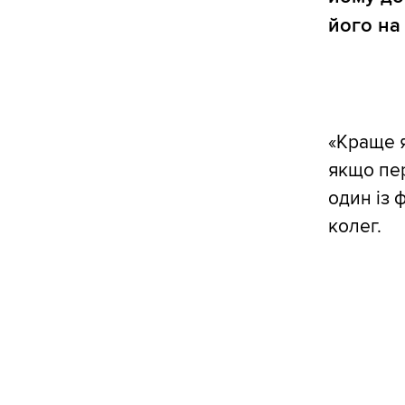
його на 
«Краще я
якщо пер
один із 
колег.