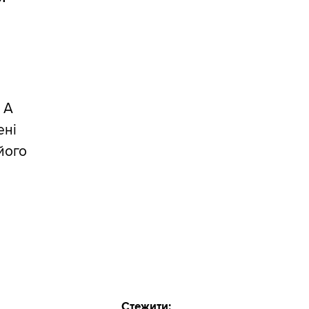
 А
ені
 його
Стежити: