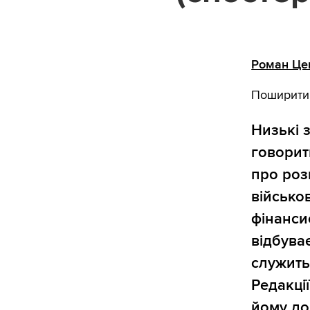
Роман Це
Поширити
Низькі 
говорит
про розм
військо
фінанси
відбува
служить
Редакці
йому до