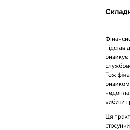
Складн
Фінансис
підстав 
ризикує 
службове
Тож фін
ризиком 
недоплат
вибити г
Ця практ
стосунки