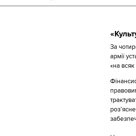
«Культ
За чотир
армії ус
«на всяк
Фінансис
правовим
трактува
розʼясне
забезпе