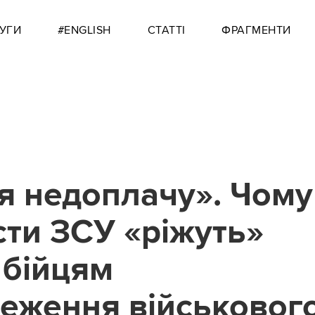
УГИ
#ENGLISH
СТАТТІ
ФРАГМЕНТИ
я недоплачу». Чому
сти ЗСУ «ріжуть»
 бійцям
реження військового