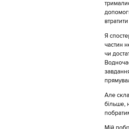
трималис
допомоги
втратити
Я спосте
частин н
чи доста
Водночас
завдання
прямувал
Але скла
більше, 
побратимі
Мій побр