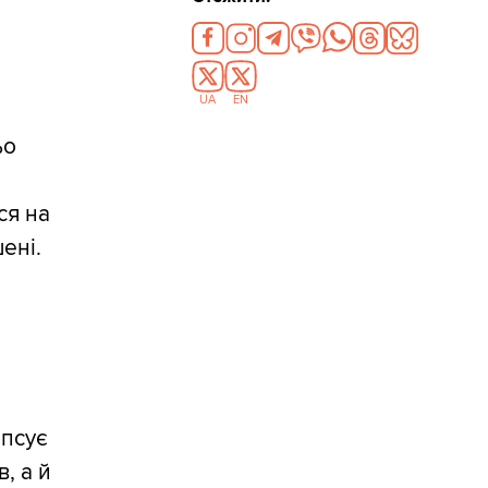
UA
EN
ьо
ся на
ені.
 псує
, а й