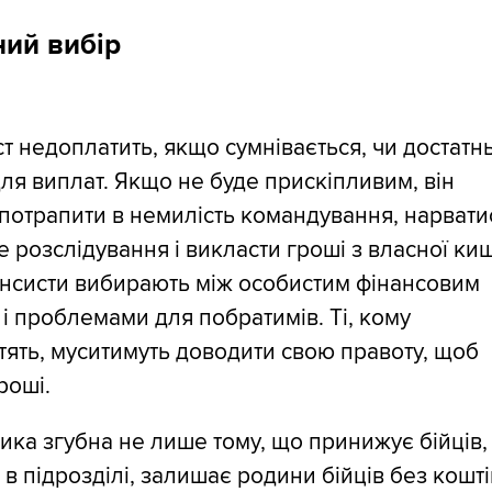
ий вибір
т недоплатить, якщо сумнівається, чи достатн
для виплат. Якщо не буде прискіпливим, він
потрапити в немилість командування, нарвати
 розслідування і викласти гроші з власної киш
ансисти вибирають між особистим фінансовим
і проблемами для побратимів. Ті, кому
ять, муситимуть доводити свою правоту, щоб
роші.
ика згубна не лише тому, що принижує бійців,
 в підрозділі, залишає родини бійців без коштів