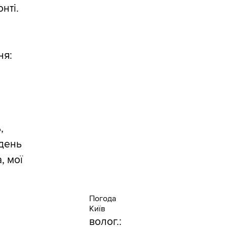
нті.
ня:
,
 день
, мої
Погода
Київ
волог.: