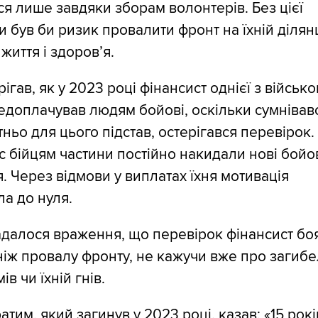
я лише завдяки зборам волонтерів. Без цієї
 був би ризик провалити фронт на їхній ділянц
 життя і здоровʼя.
рігав, як у 2023 році фінансист однієї з військ
едоплачував людям бойові, оскільки сумнівав
тньо для цього підстав, остерігався перевірок.
 бійцям частини постійно накидали нові бойо
. Через відмови у виплатах їхня мотивація
а до нуля.
далося враження, що перевірок фінансист бо
ніж провалу фронту, не кажучи вже про загиб
в чи їхній гнів.
атим, який загинув у 2023 році, казав: «15 рокі