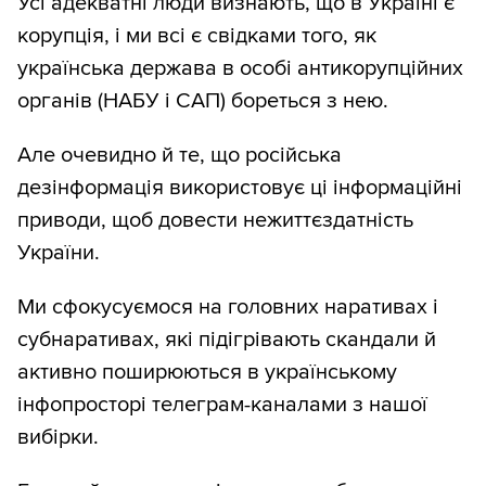
Усі адекватні люди визнають, що в Україні є
корупція, і ми всі є свідками того, як
українська держава в особі антикорупційних
органів (НАБУ і САП) бореться з нею.
Але очевидно й те, що російська
дезінформація використовує ці інформаційні
приводи, щоб довести нежиттєздатність
України.
Ми сфокусуємося на головних наративах і
субнаративах, які підігрівають скандали й
активно поширюються в українському
інфопросторі телеграм-каналами з нашої
вибірки.