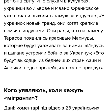
регіонів світу: «По слухам в кулуарах,
украинки во Львове и Ивано-Франковске
уже начали выходить замуж за индусов»; «У
украинок новый тренд, они хотят крепкие
семьи с индусами. Они рады, что на замену
Тарасов появились красивые Махмуды,
которые будут ухаживать за ними»; «Индусы
и цыгане устроили бойню за Украину»; «Это
будут выходцы из беднейших стран Азии и
Африки, ведь европейцы к нам не приедут».
Кого уявляють, коли кажуть
«мігранти»?
Дані: коментарі під відео з 23 українських