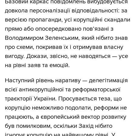
Базовий каркас повідомлень вибудовується
довкола персоналізації відповідальності: за
версією пропаганди, усі корупційні скандали
прямо або опосередковано пов’язані з
Володимиром Зеленським, який нібито знав
про схеми, покривав їх і отримував власну
вигоду. Докази, звісно, не наводяться — усе
на рівні заяв та емоцій.
Наступний рівень наративу — делегітимація
всієї антикорупційної та реформаторської
траєкторії України. Просувається теза, що
корупцію неможливо подолати, реформи не
працюють, а європейський вектор розвитку
був помилковим, оскільки Захід нібито
ігнорує корупцію на найвищому рівні. У