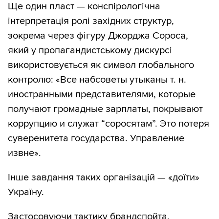
Ще один пласт — конспірологічна
інтерпретація ролі західних структур,
зокрема через фігуру Джорджа Сороса,
який у пропагандистському дискурсі
використовується як символ глобального
контролю: «Все набсоветы утыканы т. н.
иностранными представителями, которые
получают громадные зарплаты, покрывают
коррупцию и служат “соросятам”. Это потеря
суверенитета государства. Управление
извне».
Інше завдання таких організацій — «доїти»
Україну.
Застосовуючи тактику брандспойта,