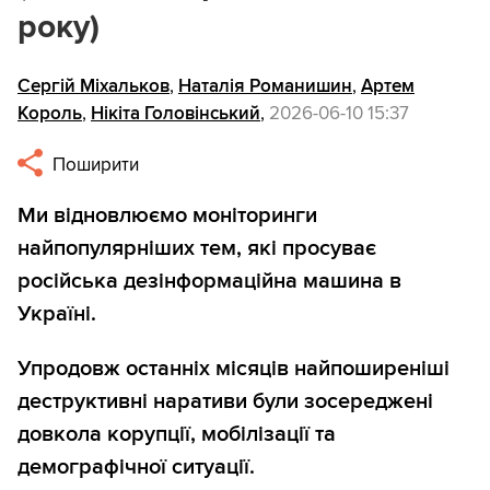
року)
Сергій Міхальков
,
Наталія Романишин
,
Артем
Король
,
Нікіта Головінський
,
2026-06-10 15:37
Поширити
Ми відновлюємо моніторинги
найпопулярніших тем, які просуває
російська дезінформаційна машина в
Україні.
Упродовж останніх місяців найпоширеніші
деструктивні наративи були зосереджені
довкола корупції, мобілізації та
демографічної ситуації.