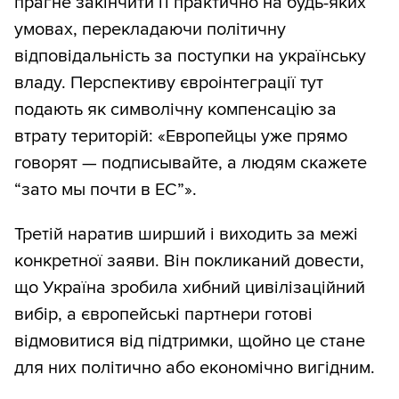
прагне закінчити її практично на будь-яких
умовах, перекладаючи політичну
відповідальність за поступки на українську
владу. Перспективу євроінтеграції тут
подають як символічну компенсацію за
втрату територій: «Европейцы уже прямо
говорят — подписывайте, а людям скажете
“зато мы почти в ЕС”».
Третій наратив ширший і виходить за межі
конкретної заяви. Він покликаний довести,
що Україна зробила хибний цивілізаційний
вибір, а європейські партнери готові
відмовитися від підтримки, щойно це стане
для них політично або економічно вигідним.