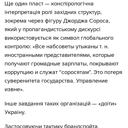
Ще один пласт — конспірологічна
інтерпретація ролі західних структур,
зокрема через фігуру Джорджа Сороса,
який у пропагандистському дискурсі
використовується як символ глобального
контролю: «Все набсоветы утыканы т. н.
иностранными представителями, которые
получают громадные зарплаты, покрывают
коррупцию и служат “соросятам”. Это потеря
суверенитета государства. Управление
извне».
Інше завдання таких організацій — «доїти»
Україну.
Застосовуючи тактику брандспойта,