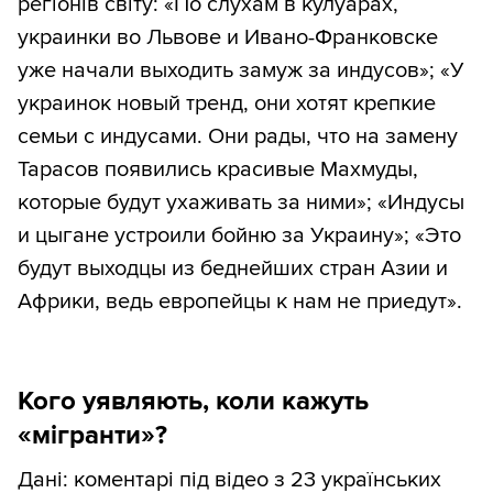
регіонів світу: «По слухам в кулуарах,
украинки во Львове и Ивано-Франковске
уже начали выходить замуж за индусов»; «У
украинок новый тренд, они хотят крепкие
семьи с индусами. Они рады, что на замену
Тарасов появились красивые Махмуды,
которые будут ухаживать за ними»; «Индусы
и цыгане устроили бойню за Украину»; «Это
будут выходцы из беднейших стран Азии и
Африки, ведь европейцы к нам не приедут».
Кого уявляють, коли кажуть
«мігранти»?
Дані: коментарі під відео з 23 українських