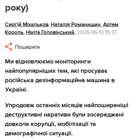
року)
Сергій Міхальков
,
Наталія Романишин
,
Артем
Король
,
Нікіта Головінський
,
2026-06-10 15:37
Поширити
Ми відновлюємо моніторинги
найпопулярніших тем, які просуває
російська дезінформаційна машина в
Україні.
Упродовж останніх місяців найпоширеніші
деструктивні наративи були зосереджені
довкола корупції, мобілізації та
демографічної ситуації.