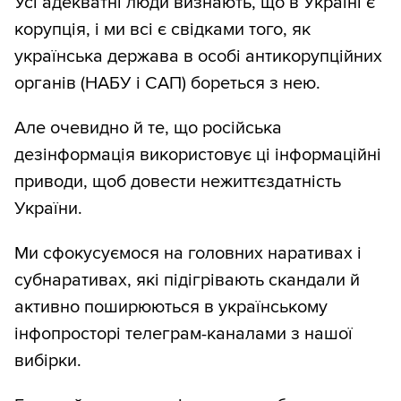
Усі адекватні люди визнають, що в Україні є
корупція, і ми всі є свідками того, як
українська держава в особі антикорупційних
органів (НАБУ і САП) бореться з нею.
Але очевидно й те, що російська
дезінформація використовує ці інформаційні
приводи, щоб довести нежиттєздатність
України.
Ми сфокусуємося на головних наративах і
субнаративах, які підігрівають скандали й
активно поширюються в українському
інфопросторі телеграм-каналами з нашої
вибірки.