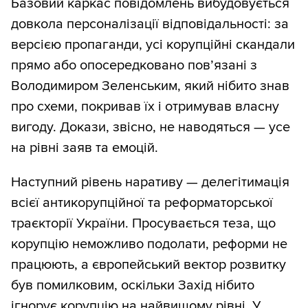
Базовий каркас повідомлень вибудовується
довкола персоналізації відповідальності: за
версією пропаганди, усі корупційні скандали
прямо або опосередковано пов’язані з
Володимиром Зеленським, який нібито знав
про схеми, покривав їх і отримував власну
вигоду. Докази, звісно, не наводяться — усе
на рівні заяв та емоцій.
Наступний рівень наративу — делегітимація
всієї антикорупційної та реформаторської
траєкторії України. Просувається теза, що
корупцію неможливо подолати, реформи не
працюють, а європейський вектор розвитку
був помилковим, оскільки Захід нібито
ігнорує корупцію на найвищому рівні. У