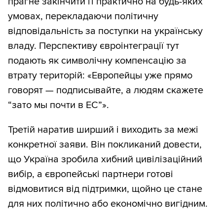
прагне закінчити її практично на будь-яких
умовах, перекладаючи політичну
відповідальність за поступки на українську
владу. Перспективу євроінтеграції тут
подають як символічну компенсацію за
втрату територій: «Европейцы уже прямо
говорят — подписывайте, а людям скажете
“зато мы почти в ЕС”».
Третій наратив ширший і виходить за межі
конкретної заяви. Він покликаний довести,
що Україна зробила хибний цивілізаційний
вибір, а європейські партнери готові
відмовитися від підтримки, щойно це стане
для них політично або економічно вигідним.