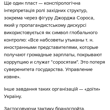
Ще один пласт — конспірологічна
інтерпретація ролі західних структур,
зокрема через фігуру Джорджа Сороса,
який у пропагандистському дискурсі
використовується як символ глобального
контролю: «Все набсоветы утыканы т. н.
иностранными представителями, которые
получают громадные зарплаты, покрывают
коррупцию и служат “соросятам”. Это потеря
суверенитета государства. Управление
извне».
Інше завдання таких організацій — «доїти»
Україну.
Застосовуючи тактику брандспойта,