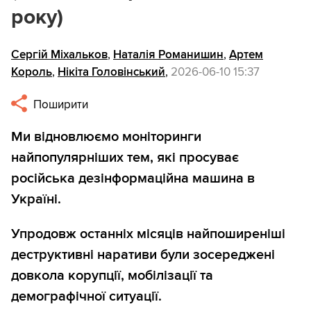
року)
Сергій Міхальков
,
Наталія Романишин
,
Артем
Король
,
Нікіта Головінський
,
2026-06-10 15:37
Поширити
Ми відновлюємо моніторинги
найпопулярніших тем, які просуває
російська дезінформаційна машина в
Україні.
Упродовж останніх місяців найпоширеніші
деструктивні наративи були зосереджені
довкола корупції, мобілізації та
демографічної ситуації.