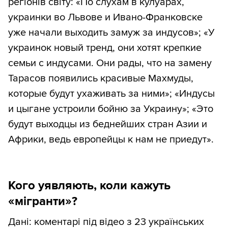
регіонів світу: «По слухам в кулуарах,
украинки во Львове и Ивано-Франковске
уже начали выходить замуж за индусов»; «У
украинок новый тренд, они хотят крепкие
семьи с индусами. Они рады, что на замену
Тарасов появились красивые Махмуды,
которые будут ухаживать за ними»; «Индусы
и цыгане устроили бойню за Украину»; «Это
будут выходцы из беднейших стран Азии и
Африки, ведь европейцы к нам не приедут».
Кого уявляють, коли кажуть
«мігранти»?
Дані: коментарі під відео з 23 українських