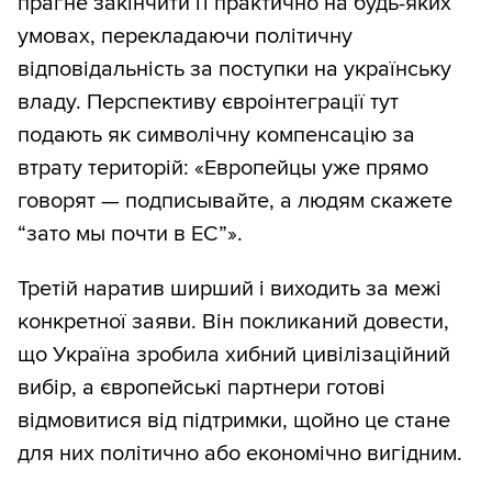
прагне закінчити її практично на будь-яких
умовах, перекладаючи політичну
відповідальність за поступки на українську
владу. Перспективу євроінтеграції тут
подають як символічну компенсацію за
втрату територій: «Европейцы уже прямо
говорят — подписывайте, а людям скажете
“зато мы почти в ЕС”».
Третій наратив ширший і виходить за межі
конкретної заяви. Він покликаний довести,
що Україна зробила хибний цивілізаційний
вибір, а європейські партнери готові
відмовитися від підтримки, щойно це стане
для них політично або економічно вигідним.