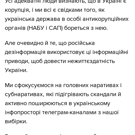
Усі адекватні люди визнають, що в Україні є
корупція, і ми всі є свідками того, як
українська держава в особі антикорупційних
органів (НАБУ і САП) бореться з нею.
Але очевидно й те, що російська
дезінформація використовує ці інформаційні
приводи, щоб довести нежиттєздатність
України.
Ми сфокусуємося на головних наративах і
субнаративах, які підігрівають скандали й
активно поширюються в українському
інфопросторі телеграм-каналами з нашої
вибірки.