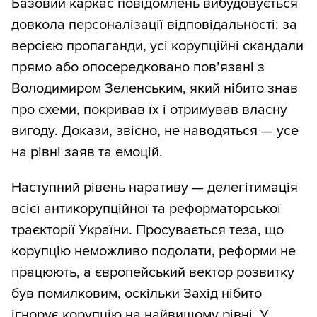
Базовий каркас повідомлень вибудовується
довкола персоналізації відповідальності: за
версією пропаганди, усі корупційні скандали
прямо або опосередковано пов’язані з
Володимиром Зеленським, який нібито знав
про схеми, покривав їх і отримував власну
вигоду. Докази, звісно, не наводяться — усе
на рівні заяв та емоцій.
Наступний рівень наративу — делегітимація
всієї антикорупційної та реформаторської
траєкторії України. Просувається теза, що
корупцію неможливо подолати, реформи не
працюють, а європейський вектор розвитку
був помилковим, оскільки Захід нібито
ігнорує корупцію на найвищому рівні. У