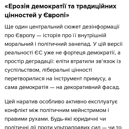
«Ерозія демократії та традиційних
цінностей у Європі»
Ще один центральний сюжет дезінформації
про Європу — історія про її внутрішній
моральний і політичний занепад. У цій версії
реальності ЄС уже не фортеця демократії, а
простір деградації: еліти втратили зв’язок із
суспільством, ліберальні цінності
перетворилися на інструмент примусу, а
сама демократія — на декоративний фасад.
Цей наратив особливо активно експлуатує
конфлікт між політичним мейнстримом і
правими рухами. Будь-які юридичні чи
політичні дії проти ультраправих сил — чи то