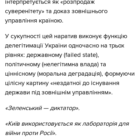
інтерпретується як «розпродаж
суверенітету» та доказ зовнішнього
управління країною.
У сукупності цей наратив виконує функцію
делегітимації України одночасно на трьох
рівнях: державному (failed state),
політичному (нелегітимна влада) та
ціннісному (моральна деградація), формуючи
цілісну картину «нездатної до існування
держави під зовнішнім управлінням».
«Зеленський — диктатор».
«Київ використовується як лабораторія для
війни проти Росії».