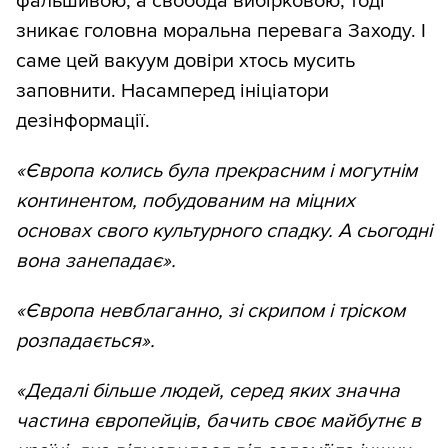
фальшивою, а свобода вибірковою, тоді
зникає головна моральна перевага Заходу. І
саме цей вакуум довіри хтось мусить
заповнити. Насамперед ініціатори
дезінформації.
«Європа колись була прекрасним і могутнім
континентом, побудованим на міцних
основах свого культурного спадку. А сьогодні
вона занепадає».
«Європа невблаганно, зі скрипом і тріском
розпадається».
«Дедалі більше людей, серед яких значна
частина європейців, бачить своє майбутнє в