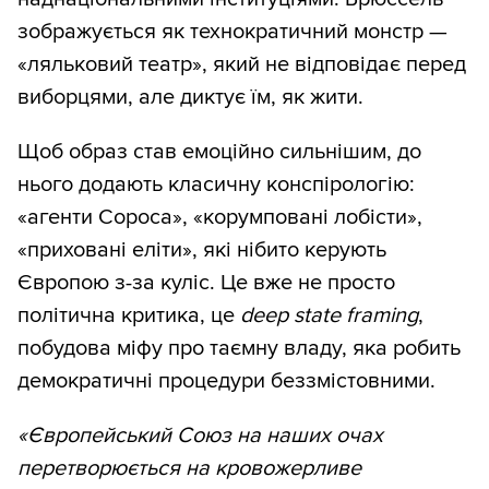
зображується як технократичний монстр —
«ляльковий театр», який не відповідає перед
виборцями, але диктує їм, як жити.
Щоб образ став емоційно сильнішим, до
нього додають класичну конспірологію:
«агенти Сороса», «корумповані лобісти»,
«приховані еліти», які нібито керують
Європою з-за куліс. Це вже не просто
політична критика, це
deep state framing
,
побудова міфу про таємну владу, яка робить
демократичні процедури беззмістовними.
«Європейський Союз на наших очах
перетворюється на кровожерливе