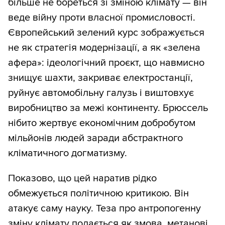
більше не бореться зі зміною клімату — він
веде війну проти власної промисловості.
Європейський зелений курс зображується
не як стратегія модернізації, а як «зелена
афера»: ідеологічний проєкт, що навмисно
знищує шахти, закриває електростанції,
руйнує автомобільну галузь і виштовхує
виробництво за межі континенту. Брюссель
нібито жертвує економічним добробутом
мільйонів людей заради абстрактного
кліматичного догматизму.
Показово, що цей наратив рідко
обмежується політичною критикою. Він
атакує саму науку. Теза про антропогенну
зміну клімату подається як змова, метанові