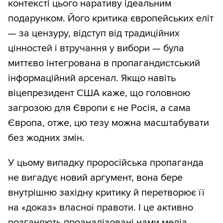
контексті цього наративу ідеальним
подарунком. Його критика європейських еліт
— за цензуру, відступ від традиційних
цінностей і втручання у вибори — була
миттєво інтегрована в пропагандистський
інформаційний арсенал. Якщо навіть
віцепрезидент США каже, що головною
загрозою для Європи є не Росія, а сама
Європа, отже, цю тезу можна масштабувати
без жодних змін.
У цьому випадку проросійська пропаганда
не вигадує новий аргумент, вона бере
внутрішню західну критику й перетворює її
на «доказ» власної правоти. І це активно
розганяють проаналізовані нами медіа.