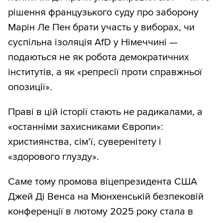
рішення французького суду про заборону
Марін Ле Пен брати участь у виборах, чи
суспільна ізоляція AfD у Німеччині —
подаються не як робота демократичних
інститутів, а як «репресії проти справжньої
опозиції».
Праві в цій історії стають не радикалами, а
«останніми захисниками Європи»:
християнства, сім’ї, суверенітету і
«здорового глузду».
Саме тому промова віцепрезидента США
Джей Ді Венса на Мюнхенській безпековій
конференції в лютому 2025 року стала в