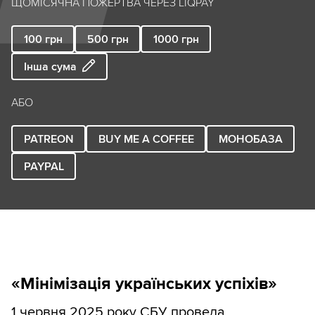
ЩОМІСЯЧНА ПОЖЕРТВА ЧЕРЕЗ LIQPAY
100
грн
500
грн
1000
грн
Інша сума
АБО
PATREON
BUY ME A COFFEE
МОНОБАЗА
PAYPAL
«Мінімізація українських успіхів»
1 червня 2025 року СБУ провела