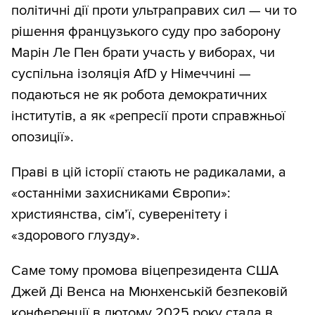
політичні дії проти ультраправих сил — чи то
рішення французького суду про заборону
Марін Ле Пен брати участь у виборах, чи
суспільна ізоляція AfD у Німеччині —
подаються не як робота демократичних
інститутів, а як «репресії проти справжньої
опозиції».
Праві в цій історії стають не радикалами, а
«останніми захисниками Європи»:
християнства, сім’ї, суверенітету і
«здорового глузду».
Саме тому промова віцепрезидента США
Джей Ді Венса на Мюнхенській безпековій
конференції в лютому 2025 року стала в