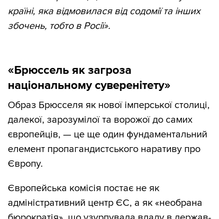
країні, яка відмовилася від содомії та інших
збочень, тобто в Росії».
«Брюссель як загроза
національному суверенітету»
Образ Брюсселя як нової імперської столиці,
далекої, зарозумілої та ворожої до самих
європейців, — це ще один фундаментальний
елемент пропагандистського наративу про
Європу.
Європейська комісія постає не як
адміністративний центр ЄС, а як «необрана
бюрократія», що узурпувала владу в держав-