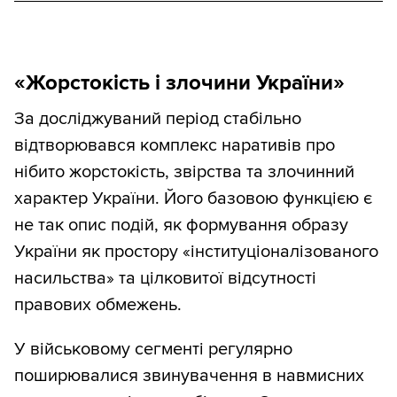
«Жорстокість і злочини України»
За досліджуваний період стабільно
відтворювався комплекс наративів про
нібито жорстокість, звірства та злочинний
характер України. Його базовою функцією є
не так опис подій, як формування образу
України як простору «інституціоналізованого
насильства» та цілковитої відсутності
правових обмежень.
У військовому сегменті регулярно
поширювалися звинувачення в навмисних