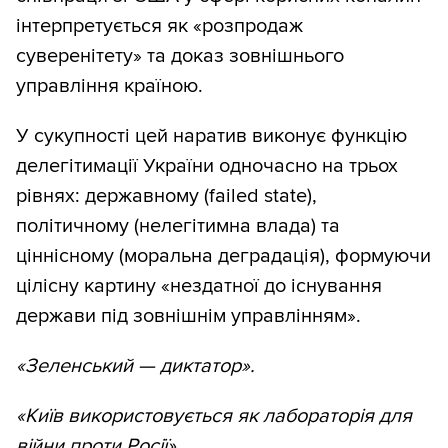
інтерпретується як «розпродаж
суверенітету» та доказ зовнішнього
управління країною.
У сукупності цей наратив виконує функцію
делегітимації України одночасно на трьох
рівнях: державному (failed state),
політичному (нелегітимна влада) та
ціннісному (моральна деградація), формуючи
цілісну картину «нездатної до існування
держави під зовнішнім управлінням».
«Зеленський — диктатор».
«Київ використовується як лабораторія для
війни проти Росії».