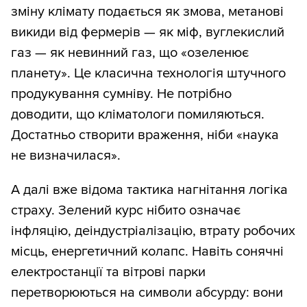
зміну клімату подається як змова, метанові
викиди від фермерів — як міф, вуглекислий
газ — як невинний газ, що «озеленює
планету». Це класична технологія штучного
продукування сумніву. Не потрібно
доводити, що кліматологи помиляються.
Достатньо створити враження, ніби «наука
не визначилася».
А далі вже відома тактика нагнітання логіка
страху. Зелений курс нібито означає
інфляцію, деіндустріалізацію, втрату робочих
місць, енергетичний колапс. Навіть сонячні
електростанції та вітрові парки
перетворюються на символи абсурду: вони