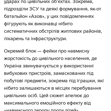
ударах по цивільних об’єктах. Зокрема,
підрозділи ЗСУ та деякі формування, як-от
батальйон «Азов», у цих повідомленнях
фігурують як виконавці нібито
систематичних обстрілів житлових районів,
лікарень та інфраструктури.
Окремий блок — фейки про навмисну
жорстокість до цивільного населення, де
Україна звинувачується у використанні
вибухових пристроїв, замаскованих під
побутові предмети, зокрема під іграшки, які
нібито залишаються в місцях перебування
цивільних осіб. Цей сюжет апелює до
максимального емоційного ефекту від
«навмисного терору проти дітей».