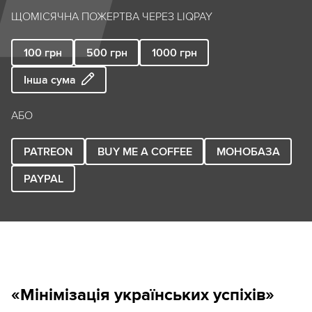
ЩОМІСЯЧНА ПОЖЕРТВА ЧЕРЕЗ LIQPAY
100
грн
500
грн
1000
грн
Інша сума
АБО
PATREON
BUY ME A COFFEE
МОНОБАЗА
PAYPAL
«Мінімізація українських успіхів»