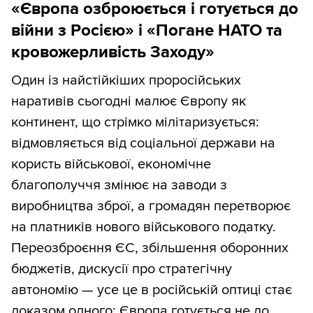
«Європа озброюється і готується до
війни з Росією» і «Погане НАТО та
кровожерливість Заходу»
Один із найстійкіших проросійських
наративів сьогодні малює Європу як
континент, що стрімко мілітаризується:
відмовляється від соціальної держави на
користь військової, економічне
благополуччя змінює на заводи з
виробництва зброї, а громадян перетворює
на платників нового військового податку.
Переозброєння ЄС, збільшення оборонних
бюджетів, дискусії про стратегічну
автономію — усе це в російській оптиці стає
доказом одного: Європа готується не до