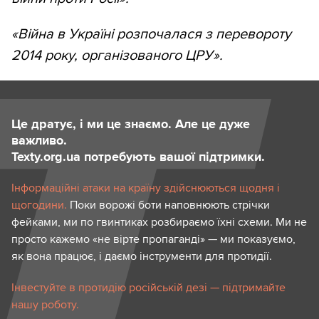
«Війна в Україні розпочалася з перевороту
2014 року, організованого ЦРУ».
Це дратує, і ми це знаємо. Але це дуже
важливо.
Texty.org.ua потребують вашої підтримки.
Інформаційні атаки на країну здійснюються щодня і
щогодини.
Поки ворожі боти наповнюють стрічки
фейками, ми по гвинтиках розбираємо їхні схеми. Ми не
просто кажемо «не вірте пропаганді» — ми показуємо,
як вона працює, і даємо інструменти для протидії.
Інвестуйте в протидію російській дезі — підтримайте
нашу роботу.