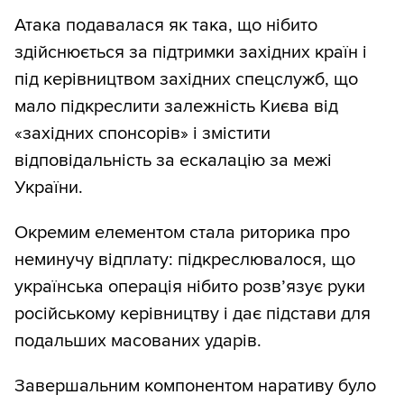
Атака подавалася як така, що нібито
здійснюється за підтримки західних країн і
під керівництвом західних спецслужб, що
мало підкреслити залежність Києва від
«західних спонсорів» і змістити
відповідальність за ескалацію за межі
України.
Окремим елементом стала риторика про
неминучу відплату: підкреслювалося, що
українська операція нібито розв’язує руки
російському керівництву і дає підстави для
подальших масованих ударів.
Завершальним компонентом наративу було