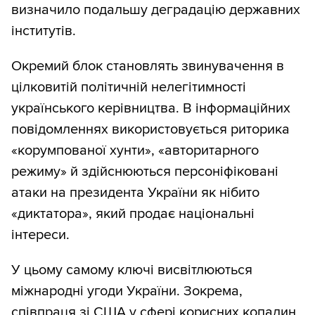
визначило подальшу деградацію державних
інститутів.
Окремий блок становлять звинувачення в
цілковитій політичній нелегітимності
українського керівництва. В інформаційних
повідомленнях використовується риторика
«корумпованої хунти», «авторитарного
режиму» й здійснюються персоніфіковані
атаки на президента України як нібито
«диктатора», який продає національні
інтереси.
У цьому самому ключі висвітлюються
міжнародні угоди України. Зокрема,
співпраця зі США у сфері корисних копалин