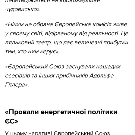
перетворюється на кровожерливе
чудовисько».
«Ніким не обрана Європейська комісія живе
у своєму світі, відірваному від реальності. Це
ляльковий театр, що дає величезні прибутки
тим, хто ним керує».
«Європейський Союз заснували нащадки
есесівців та інших прибічників Адольфа
Гітлера».
«Провали енергетичної політики
ЄС»
У цьому наративі Європейський Союз