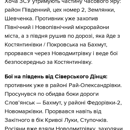
Хоча ЗСУ утримують частину Часового Яру:
район Південний, цех номер 2, Землянки,
Шевченка. Противник уже захопив
Північний і Новопівнічний мікрорайони
міста, а з півдня рушив по дорозі, яка йде з
Костянтинівки / Покровська на Бахмут,
прорвався через Новодмитрівку і веде бої
безпосередньо за Костянтинівку.
Бої на південь від Сіверського Дінця:
противник уже в районі Рай-Олександрівки.
Просунувся по обидва боки дороги
Словʼянськ — Бахмут, у районі Федорівки-2,
Новомарківки. Прорвався навіть від
Закітного в бік Кривої Луки, Ступочків.
Росіяни вже взяли Новодмитрівку, заходячи