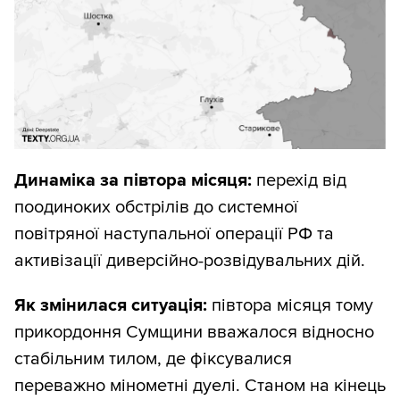
зверху ми дивимося на те,
наскільки
швидко змінюється ситуація
з
територіями (через нахил лінії в якийсь
інтервал часу);
знизу дивимося на те,
якою ціною для
ворога це відбувається
(втрати за
Динаміка за півтора місяця:
перехід від
тиждень).
поодиноких обстрілів до системної
повітряної наступальної операції РФ та
Така комбінація дає змогу швидко
активізації диверсійно-розвідувальних дій.
побачити суть, не гублячись у дрібних
коливаннях.
Як змінилася ситуація:
півтора місяця тому
прикордоння Сумщини вважалося відносно
І ще один дуже важливий момент: ви
стабільним тилом, де фіксувалися
одразу бачите різні фази бойових дій
переважно мінометні дуелі. Станом на кінець
протягом усієї війни.