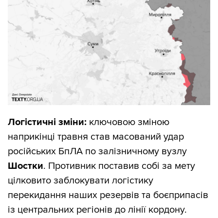
бачимо, що втрати росіян зростають і
вони просуваються повільніше,
можна говорити про стабілізацію;
листопад 2025-го — січень 2026-го
— знову все стало значно гірше;
лютий 2026-го — ситуація
вирівнюється;
березень — травень 2026-го —
Логістичні зміни:
ключовою зміною
ситуація має тенденцію до
наприкінці травня став масований удар
покращення.
російських БпЛА по залізничному вузлу
Шостки
. Противник поставив собі за мету
Ми розглядали різні варіанти графіка,
цілковито заблокувати логістику
зокрема такий, коли зверху й знизу йдуть
перекидання наших резервів та боєприпасів
сумарні втрати росіян і сумарні втрати
із центральних регіонів до лінії кордону.
територій. Такий графік гірше показує