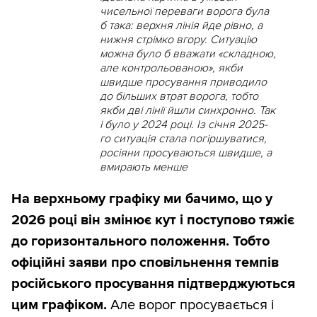
чисельної переваги ворога була
б така: верхня лінія йде рівно, а
нижня стрімко вгору. Ситуацію
можна було б вважати «складною,
але контрольованою», якби
швидше просування приводило
до більших втрат ворога, тобто
якби дві лінії йшли синхронно. Так
і було у 2024 році. Із січня 2025-
го ситуація стала погіршуватися,
росіяни просуваються швидше, а
вмирають менше
На верхньому графіку ми бачимо, що у
2026 році він змінює кут і поступово тяжіє
до горизонтального положення. Тобто
офіційні заяви про сповільнення темпів
російського просування підтверджуються
цим графіком.
Але ворог просувається і