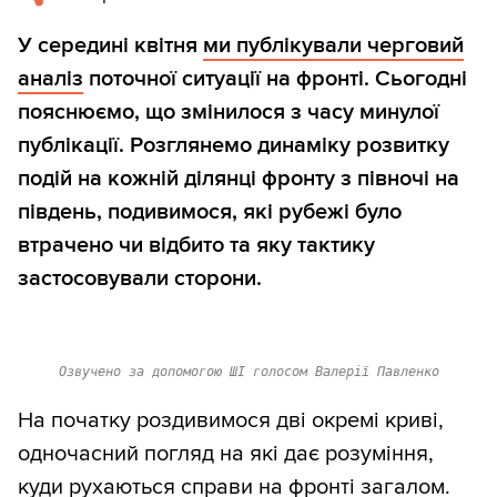
У середині квітня
ми публікували черговий
аналіз
поточної ситуації на фронті. Сьогодні
пояснюємо, що змінилося з часу минулої
публікації. Розглянемо динаміку розвитку
подій на кожній ділянці фронту з півночі на
південь, подивимося, які рубежі було
втрачено чи відбито та яку тактику
застосовували сторони.
Озвучено за допомогою ШІ голосом Валерії Павленко
На початку роздивимося дві окремі криві,
одночасний погляд на які дає розуміння,
куди рухаються справи на фронті загалом.