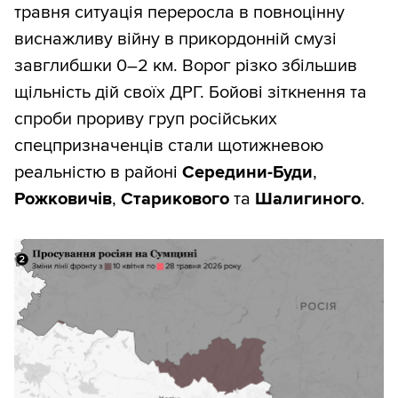
травня ситуація переросла в повноцінну
Така форма графіка дає змогу швидко
виснажливу війну в прикордонній смузі
робити висновки:
завглибшки 0–2 км. Ворог різко збільшив
щільність дій своїх ДРГ. Бойові зіткнення та
жовтень 2023-го — серпень 2024-го
спроби прориву груп російських
— суттєві втрати росіян, малі втрати
спецпризначенців стали щотижневою
територій (ситуація ок);
реальністю в районі
Середини-Буди
,
жовтень 2024-го — січень 2025-го —
Рожковичів
,
Старикового
та
Шалигиного
.
дуже великі втрати росіян, але й
швидша втрата територій (ситуація
складна, але контрольована);
далі втрати ворога зменшуються, а з
травня по серпень 2025 року
відбувається швидка втрата
територій (ситуація погана);
вересень — жовтень 2025-го —