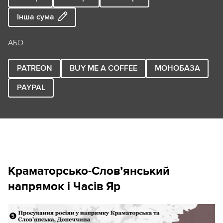
Інша сума
АБО
PATREON
BUY ME A COFFEE
МОНОБАЗА
PAYPAL
Краматорсько-Слов
’
янський
напрямок і Часів Яр