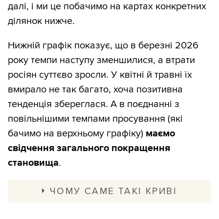
далі, і ми це побачимо на картах конкретних
ділянок нижче.
Нижній графік показує, що в березні 2026
року темпи наступу зменшилися, а втрати
росіян суттєво зросли. У квітні й травні їх
вмирало не так багато, хоча позитивна
тенденція збереглася. А в поєднанні з
повільнішими темпами просування (які
бачимо на верхньому графіку)
маємо
свідчення загального покращення
становища
.
ЧОМУ САМЕ ТАКІ КРИВІ
Ми публікуємо графік втрат і просування