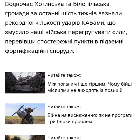
Водночас Хотинська та Білопільська
тенденцію, тому що треба порівнювати
громади за останні шість тижнів зазнали
два нахили, а не один. Ще один варіант —
рекордної кількості ударів КАБами, що
показувати зверху й знизу згладжені
змусило наші війська перегрупувати сили,
графіки швидкості втрат території проти
перевівши спостережні пункти в підземні
втрати особового складу ворога. Однак
фортифікаційні споруди.
ми зупинилися на тому варіанті, який ви
бачите.
Читайте також:
Між поганим і ще гіршим. Чому бійці
місяцями не виходять із позицій
Читайте також:
Війна на виснаження: як не програти.
Три блоки проблем
Читайте також: