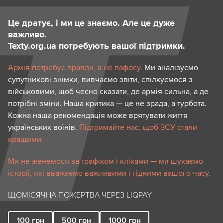
Це дратує, і ми це знаємо. Але це дуже
важливо.
Texty.org.ua потребують вашої підтримки.
Армія потребує правди, а не пафосу.
Ми аналізуємо
супутникові знімки, вивчаємо звіти, спілкуємося з
військовими, щоб чесно сказати, де армія сильна, а де
потрібні зміни. Наша критика — це не зрада, а турбота.
Кожна наша рекомендація може врятувати життя
українських воїнів.
Підтримайте нас, щоб ЗСУ стали
кращими.
Ми не женемося за трафіком і кліками — ми шукаємо
історії, які вважаємо важливими і гідними вашого часу.
ЩОМІСЯЧНА ПОЖЕРТВА ЧЕРЕЗ LIQPAY
100
грн
500
грн
1000
грн