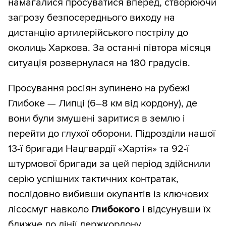
намагалися просуватися вперед, створюючи
загрозу безпосереднього виходу на
дистанцію артилерійського пострілу до
околиць Харкова. За останні півтора місяця
ситуація розвернулася на 180 градусів.
Просування росіян зупинено на рубежі
Глибоке — Липці (6–8 км від кордону), де
вони були змушені заритися в землю і
перейти до глухої оборони. Підрозділи нашої
13-ї бригади Нацгвардії «Хартія» та 92-ї
штурмової бригади за цей період здійснили
серію успішних тактичних контратак,
послідовно вибивши окупантів із ключових
лісосмуг навколо
Глибокого
і відсунувши їх
ближче до лінії держкордону.