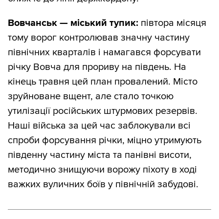
Вовчанськ — міський тупик:
півтора місяця
тому ворог контролював значну частину
північних кварталів і намагався форсувати
річку Вовча для прориву на південь. На
кінець травня цей план провалений. Місто
зруйноване вщент, але стало точкою
утилізації російських штурмових резервів.
Наші війська за цей час заблокували всі
спроби форсування річки, міцно утримують
південну частину міста та панівні висоти,
методично знищуючи ворожу піхоту в ході
важких вуличних боїв у північній забудові.