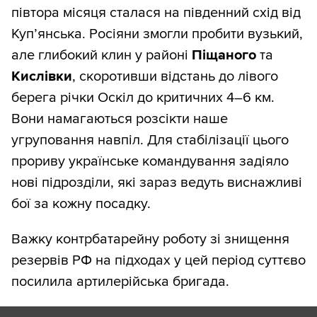
півтора місяця сталася на південний схід від
Куп’янська. Росіяни змогли пробити вузький,
але глибокий клин у районі
Піщаного
та
Кислівки
, скоротивши відстань до лівого
берега річки Оскіл до критичних 4–6 км.
Вони намагаються розсікти наше
угруповання навпіл. Для стабілізації цього
прориву українське командування задіяло
нові підрозділи, які зараз ведуть виснажливі
бої за кожну посадку.
Важку контрбатарейну роботу зі знищення
резервів РФ на підходах у цей період суттєво
посилила артилерійська бригада.