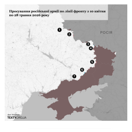
ворога регулярно протягом кількох
останніх років. Після
минулої публікації
до
нас прийшло багато критиків, а після
цього ще більше хейтерів. Тому
пояснюємо, чому ми обрали саме такий
тип графіка.
Нам закидають, що «не можна
порівнювати два графіки —
на верхньому
накопичення, на нижньому дані
потижнево». Ми вважаємо, що насправді
можна, якщо говорити не про абсолютні
числа верхньої кривої, а про НАХИЛ лінії.
Отже, ми дивимося на темп захоплення
територій (нахил верхньої кривої) і