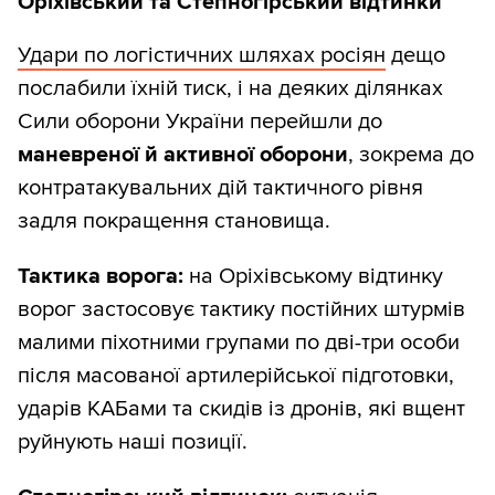
Оріхівський та Степногірський відтинки
Удари по логістичних шляхах росіян
дещо
послабили їхній тиск, і на деяких ділянках
Сили оборони України перейшли до
маневреної й активної оборони
, зокрема до
контратакувальних дій тактичного рівня
задля покращення становища.
Тактика ворога:
на Оріхівському відтинку
ворог застосовує тактику постійних штурмів
малими піхотними групами по дві-три особи
після масованої артилерійської підготовки,
ударів КАБами та скидів із дронів, які вщент
руйнують наші позиції.