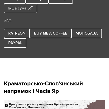
Інша сума
АБО
PATREON
BUY ME A COFFEE
МОНОБАЗА
PAYPAL
Краматорсько-Слов
’
янський
напрямок і Часів Яр