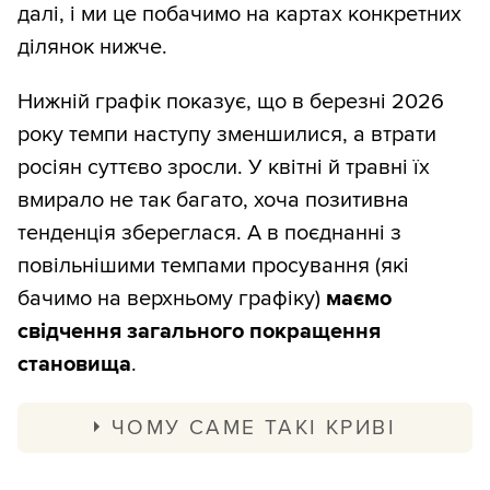
далі, і ми це побачимо на картах конкретних
ділянок нижче.
Нижній графік показує, що в березні 2026
року темпи наступу зменшилися, а втрати
росіян суттєво зросли. У квітні й травні їх
вмирало не так багато, хоча позитивна
тенденція збереглася. А в поєднанні з
повільнішими темпами просування (які
бачимо на верхньому графіку)
маємо
свідчення загального покращення
становища
.
ЧОМУ САМЕ ТАКІ КРИВІ
Ми публікуємо графік втрат і просування