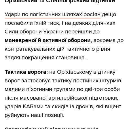
Оріхівський та Степногірський відтинки
Удари по логістичних шляхах росіян
дещо
послабили їхній тиск, і на деяких ділянках
Сили оборони України перейшли до
маневреної й активної оборони
, зокрема до
контратакувальних дій тактичного рівня
задля покращення становища.
Тактика ворога:
на Оріхівському відтинку
ворог застосовує тактику постійних штурмів
малими піхотними групами по дві-три особи
після масованої артилерійської підготовки,
ударів КАБами та скидів із дронів, які вщент
руйнують наші позиції.