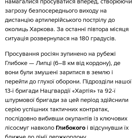
намагалися просуватися вперед, створюючи
загрозу безпосереднього виходу на
дистанцію артилерійського пострілу до
околиць Харкова. За останні півтора місяця
ситуація розвернулася на 180 градусів.
Просування росіян зупинено на рубежі
Глибоке — Липці (6–8 км від кордону), де
вони були змушені заритися в землю і
перейти до глухої оборони. Підрозділи нашої
13-ї бригади Нацгвардії «Хартія» та 92-ї
штурмової бригади за цей період здійснили
серію успішних тактичних контратак,
послідовно вибивши окупантів із ключових
лісосмуг навколо
Глибокого
і відсунувши їх
ближче до лінії держкордону.