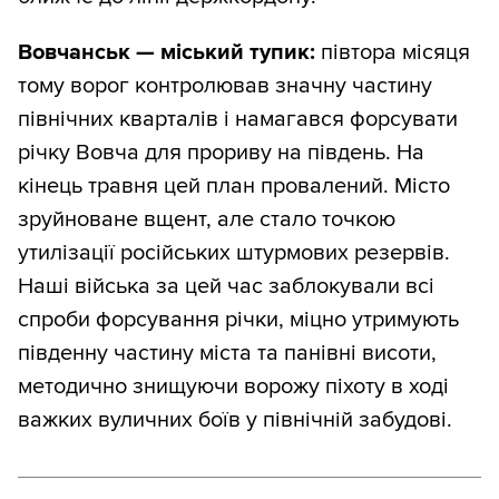
Вовчанськ — міський тупик:
півтора місяця
тому ворог контролював значну частину
північних кварталів і намагався форсувати
річку Вовча для прориву на південь. На
кінець травня цей план провалений. Місто
зруйноване вщент, але стало точкою
утилізації російських штурмових резервів.
Наші війська за цей час заблокували всі
спроби форсування річки, міцно утримують
південну частину міста та панівні висоти,
методично знищуючи ворожу піхоту в ході
важких вуличних боїв у північній забудові.