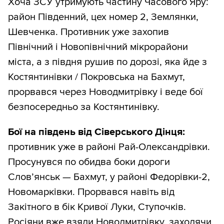
Хоча ЗСУ утримують частину Часового Яру:
район Південний, цех номер 2, Землянки,
Шевченка. Противник уже захопив
Північний і Новопівнічний мікрорайони
міста, а з півдня рушив по дорозі, яка йде з
Костянтинівки / Покровська на Бахмут,
прорвався через Новодмитрівку і веде бої
безпосередньо за Костянтинівку.
Бої на південь від Сіверського Дінця:
противник уже в районі Рай-Олександрівки.
Просунувся по обидва боки дороги
Словʼянськ — Бахмут, у районі Федорівки-2,
Новомарківки. Прорвався навіть від
Закітного в бік Кривої Луки, Ступочків.
Росіяни вже взяли Новодмитрівку, заходячи