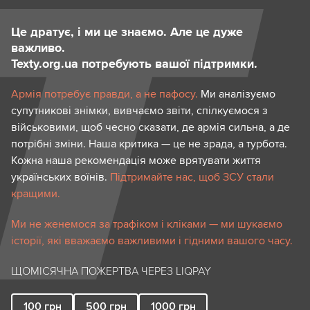
Це дратує, і ми це знаємо. Але це дуже
важливо.
Texty.org.ua потребують вашої підтримки.
Армія потребує правди, а не пафосу.
Ми аналізуємо
супутникові знімки, вивчаємо звіти, спілкуємося з
військовими, щоб чесно сказати, де армія сильна, а де
потрібні зміни. Наша критика — це не зрада, а турбота.
Кожна наша рекомендація може врятувати життя
українських воїнів.
Підтримайте нас, щоб ЗСУ стали
кращими.
Ми не женемося за трафіком і кліками — ми шукаємо
історії, які вважаємо важливими і гідними вашого часу.
ЩОМІСЯЧНА ПОЖЕРТВА ЧЕРЕЗ LIQPAY
100
грн
500
грн
1000
грн