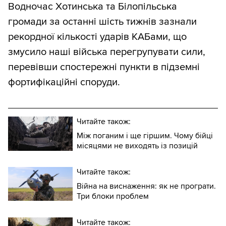
Водночас Хотинська та Білопільська
тенденцію, тому що треба порівнювати
громади за останні шість тижнів зазнали
два нахили, а не один. Ще один варіант —
рекордної кількості ударів КАБами, що
показувати зверху й знизу згладжені
змусило наші війська перегрупувати сили,
графіки швидкості втрат території проти
перевівши спостережні пункти в підземні
втрати особового складу ворога. Однак
фортифікаційні споруди.
ми зупинилися на тому варіанті, який ви
бачите.
Читайте також:
Між поганим і ще гіршим. Чому бійці
місяцями не виходять із позицій
Читайте також:
Війна на виснаження: як не програти.
Три блоки проблем
Читайте також: