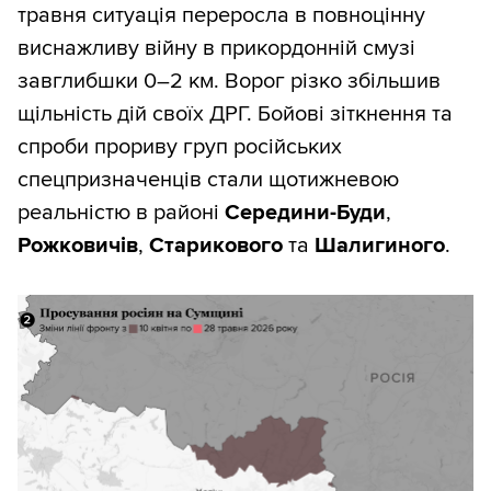
травня ситуація переросла в повноцінну
Така форма графіка дає змогу швидко
виснажливу війну в прикордонній смузі
робити висновки:
завглибшки 0–2 км. Ворог різко збільшив
щільність дій своїх ДРГ. Бойові зіткнення та
жовтень 2023-го — серпень 2024-го
спроби прориву груп російських
— суттєві втрати росіян, малі втрати
спецпризначенців стали щотижневою
територій (ситуація ок);
реальністю в районі
Середини-Буди
,
жовтень 2024-го — січень 2025-го —
Рожковичів
,
Старикового
та
Шалигиного
.
дуже великі втрати росіян, але й
швидша втрата територій (ситуація
складна, але контрольована);
далі втрати ворога зменшуються, а з
травня по серпень 2025 року
відбувається швидка втрата
територій (ситуація погана);
вересень — жовтень 2025-го —