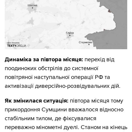
зверху ми дивимося на те,
наскільки
швидко змінюється ситуація
з
територіями (через нахил лінії в якийсь
інтервал часу);
знизу дивимося на те,
якою ціною для
ворога це відбувається
(втрати за
Динаміка за півтора місяця:
перехід від
тиждень).
поодиноких обстрілів до системної
повітряної наступальної операції РФ та
Така комбінація дає змогу швидко
активізації диверсійно-розвідувальних дій.
побачити суть, не гублячись у дрібних
коливаннях.
Як змінилася ситуація:
півтора місяця тому
прикордоння Сумщини вважалося відносно
І ще один дуже важливий момент: ви
стабільним тилом, де фіксувалися
одразу бачите різні фази бойових дій
переважно мінометні дуелі. Станом на кінець
протягом усієї війни.