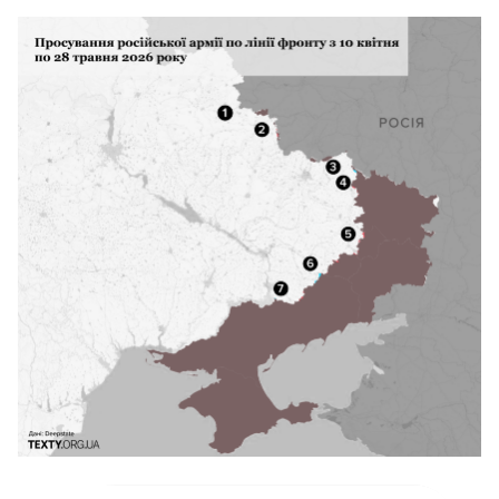
ворога регулярно протягом кількох
останніх років. Після
минулої публікації
до
нас прийшло багато критиків, а після
цього ще більше хейтерів. Тому
пояснюємо, чому ми обрали саме такий
тип графіка.
Нам закидають, що «не можна
порівнювати два графіки —
на верхньому
накопичення, на нижньому дані
потижнево». Ми вважаємо, що насправді
можна, якщо говорити не про абсолютні
числа верхньої кривої, а про НАХИЛ лінії.
Отже, ми дивимося на темп захоплення
територій (нахил верхньої кривої) і