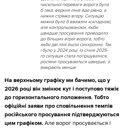
чисельної переваги ворога була
б така: верхня лінія йде рівно, а
нижня стрімко вгору. Ситуацію
можна було б вважати «складною,
але контрольованою», якби
швидше просування приводило
до більших втрат ворога, тобто
якби дві лінії йшли синхронно. Так
і було у 2024 році. Із січня 2025-
го ситуація стала погіршуватися,
росіяни просуваються швидше, а
вмирають менше
На верхньому графіку ми бачимо, що у
2026 році він змінює кут і поступово тяжіє
до горизонтального положення. Тобто
офіційні заяви про сповільнення темпів
російського просування підтверджуються
цим графіком.
Але ворог просувається і