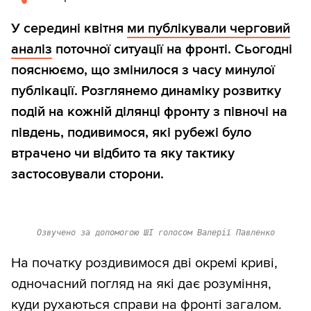
У середині квітня
ми публікували черговий
аналіз
поточної ситуації на фронті. Сьогодні
пояснюємо, що змінилося з часу минулої
публікації. Розглянемо динаміку розвитку
подій на кожній ділянці фронту з півночі на
південь, подивимося, які рубежі було
втрачено чи відбито та яку тактику
застосовували сторони.
Озвучено за допомогою ШІ голосом Валерії Павленко
На початку роздивимося дві окремі криві,
одночасний погляд на які дає розуміння,
куди рухаються справи на фронті загалом.