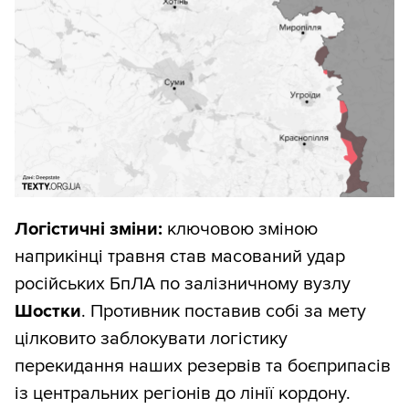
бачимо, що втрати росіян зростають і
вони просуваються повільніше,
можна говорити про стабілізацію;
листопад 2025-го — січень 2026-го
— знову все стало значно гірше;
лютий 2026-го — ситуація
вирівнюється;
березень — травень 2026-го —
Логістичні зміни:
ключовою зміною
ситуація має тенденцію до
наприкінці травня став масований удар
покращення.
російських БпЛА по залізничному вузлу
Шостки
. Противник поставив собі за мету
Ми розглядали різні варіанти графіка,
цілковито заблокувати логістику
зокрема такий, коли зверху й знизу йдуть
перекидання наших резервів та боєприпасів
сумарні втрати росіян і сумарні втрати
із центральних регіонів до лінії кордону.
територій. Такий графік гірше показує