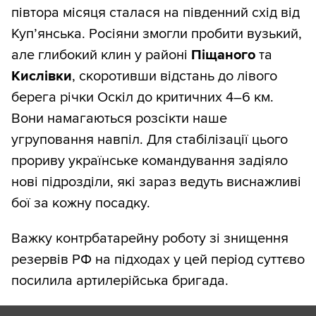
півтора місяця сталася на південний схід від
Куп’янська. Росіяни змогли пробити вузький,
але глибокий клин у районі
Піщаного
та
Кислівки
, скоротивши відстань до лівого
берега річки Оскіл до критичних 4–6 км.
Вони намагаються розсікти наше
угруповання навпіл. Для стабілізації цього
прориву українське командування задіяло
нові підрозділи, які зараз ведуть виснажливі
бої за кожну посадку.
Важку контрбатарейну роботу зі знищення
резервів РФ на підходах у цей період суттєво
посилила артилерійська бригада.