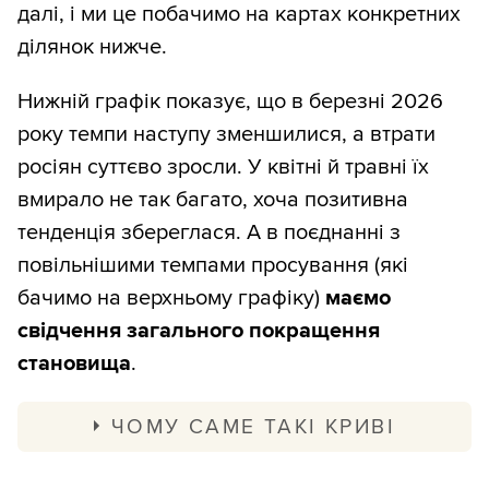
далі, і ми це побачимо на картах конкретних
ділянок нижче.
Нижній графік показує, що в березні 2026
року темпи наступу зменшилися, а втрати
росіян суттєво зросли. У квітні й травні їх
вмирало не так багато, хоча позитивна
тенденція збереглася. А в поєднанні з
повільнішими темпами просування (які
бачимо на верхньому графіку)
маємо
свідчення загального покращення
становища
.
ЧОМУ САМЕ ТАКІ КРИВІ
Ми публікуємо графік втрат і просування