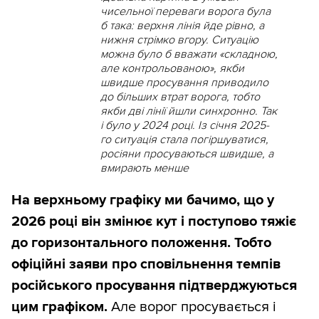
чисельної переваги ворога була
б така: верхня лінія йде рівно, а
нижня стрімко вгору. Ситуацію
можна було б вважати «складною,
але контрольованою», якби
швидше просування приводило
до більших втрат ворога, тобто
якби дві лінії йшли синхронно. Так
і було у 2024 році. Із січня 2025-
го ситуація стала погіршуватися,
росіяни просуваються швидше, а
вмирають менше
На верхньому графіку ми бачимо, що у
2026 році він змінює кут і поступово тяжіє
до горизонтального положення. Тобто
офіційні заяви про сповільнення темпів
російського просування підтверджуються
цим графіком.
Але ворог просувається і