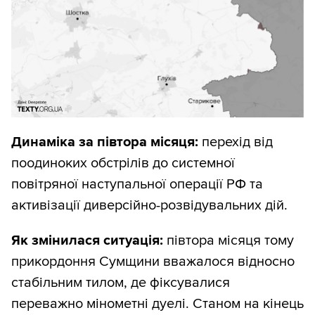
зверху ми дивимося на те,
наскільки
швидко змінюється ситуація
з
територіями (через нахил лінії в якийсь
інтервал часу);
знизу дивимося на те,
якою ціною для
ворога це відбувається
(втрати за
Динаміка за півтора місяця:
перехід від
тиждень).
поодиноких обстрілів до системної
повітряної наступальної операції РФ та
Така комбінація дає змогу швидко
активізації диверсійно-розвідувальних дій.
побачити суть, не гублячись у дрібних
коливаннях.
Як змінилася ситуація:
півтора місяця тому
прикордоння Сумщини вважалося відносно
І ще один дуже важливий момент: ви
стабільним тилом, де фіксувалися
одразу бачите різні фази бойових дій
переважно мінометні дуелі. Станом на кінець
протягом усієї війни.