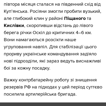
півтора місяця сталася на південний схід від
Куп’янська. Росіяни змогли пробити вузький,
але глибокий клин у районі
Піщаного
та
Кислівки
, скоротивши відстань до лівого
берега річки Оскіл до критичних 4–6 км.
Вони намагаються розсікти наше
угруповання навпіл. Для стабілізації цього
прориву українське командування задіяло
нові підрозділи, які зараз ведуть виснажливі
бої за кожну посадку.
Важку контрбатарейну роботу зі знищення
резервів РФ на підходах у цей період суттєво
посилила артилерійська бригада.