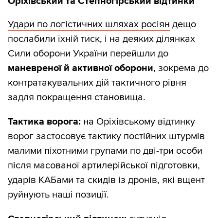
Оріхівський та Степногірський відтинки
Удари по логістичних шляхах росіян
дещо
послабили їхній тиск, і на деяких ділянках
Сили оборони України перейшли до
маневреної й активної оборони
, зокрема до
контратакувальних дій тактичного рівня
задля покращення становища.
Тактика ворога:
на Оріхівському відтинку
ворог застосовує тактику постійних штурмів
малими піхотними групами по дві-три особи
після масованої артилерійської підготовки,
ударів КАБами та скидів із дронів, які вщент
руйнують наші позиції.