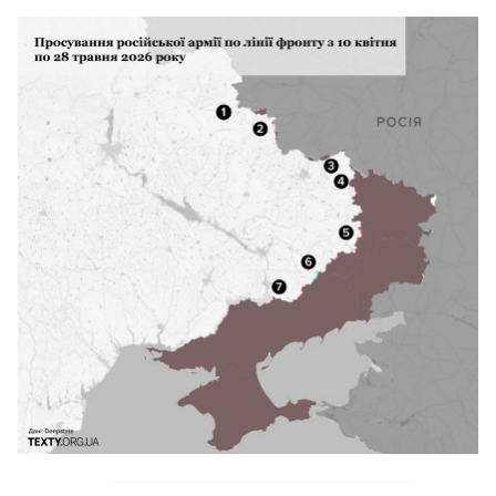
ворога регулярно протягом кількох
останніх років. Після
минулої публікації
до
нас прийшло багато критиків, а після
цього ще більше хейтерів. Тому
пояснюємо, чому ми обрали саме такий
тип графіка.
Нам закидають, що «не можна
порівнювати два графіки —
на верхньому
накопичення, на нижньому дані
потижнево». Ми вважаємо, що насправді
можна, якщо говорити не про абсолютні
числа верхньої кривої, а про НАХИЛ лінії.
Отже, ми дивимося на темп захоплення
територій (нахил верхньої кривої) і