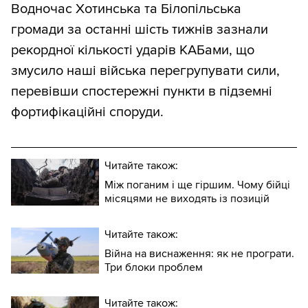
Водночас Хотинська та Білопільська
тенденцію, тому що треба порівнювати
громади за останні шість тижнів зазнали
два нахили, а не один. Ще один варіант —
рекордної кількості ударів КАБами, що
показувати зверху й знизу згладжені
змусило наші війська перегрупувати сили,
графіки швидкості втрат території проти
перевівши спостережні пункти в підземні
втрати особового складу ворога. Однак
фортифікаційні споруди.
ми зупинилися на тому варіанті, який ви
бачите.
Читайте також:
Між поганим і ще гіршим. Чому бійці
місяцями не виходять із позицій
Читайте також:
Війна на виснаження: як не програти.
Три блоки проблем
Читайте також: