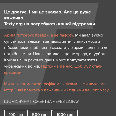
Це дратує, і ми це знаємо. Але це дуже
важливо.
Texty.org.ua потребують вашої підтримки.
Армія потребує правди, а не пафосу.
Ми аналізуємо
супутникові знімки, вивчаємо звіти, спілкуємося з
військовими, щоб чесно сказати, де армія сильна, а де
потрібні зміни. Наша критика — це не зрада, а турбота.
Кожна наша рекомендація може врятувати життя
українських воїнів.
Підтримайте нас, щоб ЗСУ стали
кращими.
Ми не женемося за трафіком і кліками — ми шукаємо
історії, які вважаємо важливими і гідними вашого часу.
ЩОМІСЯЧНА ПОЖЕРТВА ЧЕРЕЗ LIQPAY
100
грн
500
грн
1000
грн