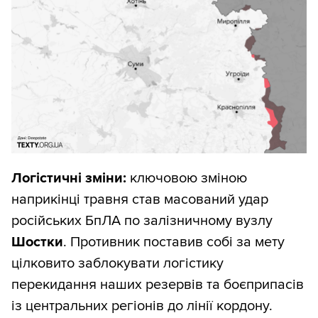
бачимо, що втрати росіян зростають і
вони просуваються повільніше,
можна говорити про стабілізацію;
листопад 2025-го — січень 2026-го
— знову все стало значно гірше;
лютий 2026-го — ситуація
вирівнюється;
березень — травень 2026-го —
Логістичні зміни:
ключовою зміною
ситуація має тенденцію до
наприкінці травня став масований удар
покращення.
російських БпЛА по залізничному вузлу
Шостки
. Противник поставив собі за мету
Ми розглядали різні варіанти графіка,
цілковито заблокувати логістику
зокрема такий, коли зверху й знизу йдуть
перекидання наших резервів та боєприпасів
сумарні втрати росіян і сумарні втрати
із центральних регіонів до лінії кордону.
територій. Такий графік гірше показує