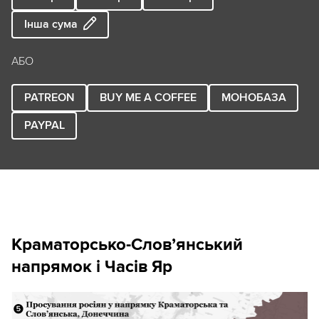
Інша сума
АБО
PATREON
BUY ME A COFFEE
МОНОБАЗА
PAYPAL
Краматорсько-Слов
’
янський
напрямок і Часів Яр