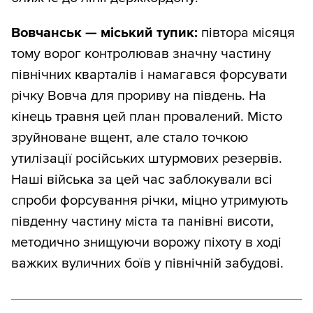
Вовчанськ — міський тупик:
півтора місяця
тому ворог контролював значну частину
північних кварталів і намагався форсувати
річку Вовча для прориву на південь. На
кінець травня цей план провалений. Місто
зруйноване вщент, але стало точкою
утилізації російських штурмових резервів.
Наші війська за цей час заблокували всі
спроби форсування річки, міцно утримують
південну частину міста та панівні висоти,
методично знищуючи ворожу піхоту в ході
важких вуличних боїв у північній забудові.