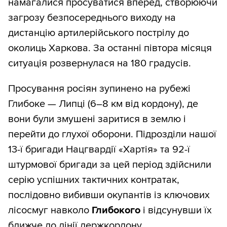
намагалися просуватися вперед, створюючи
загрозу безпосереднього виходу на
дистанцію артилерійського пострілу до
околиць Харкова. За останні півтора місяця
ситуація розвернулася на 180 градусів.
Просування росіян зупинено на рубежі
Глибоке — Липці (6–8 км від кордону), де
вони були змушені заритися в землю і
перейти до глухої оборони. Підрозділи нашої
13-ї бригади Нацгвардії «Хартія» та 92-ї
штурмової бригади за цей період здійснили
серію успішних тактичних контратак,
послідовно вибивши окупантів із ключових
лісосмуг навколо
Глибокого
і відсунувши їх
ближче до лінії держкордону.