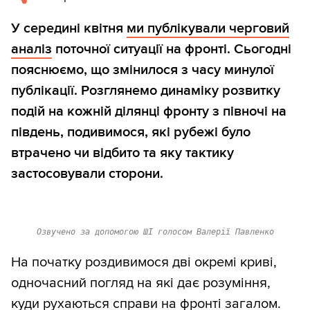
У середині квітня
ми публікували черговий
аналіз
поточної ситуації на фронті. Сьогодні
пояснюємо, що змінилося з часу минулої
публікації. Розглянемо динаміку розвитку
подій на кожній ділянці фронту з півночі на
південь, подивимося, які рубежі було
втрачено чи відбито та яку тактику
застосовували сторони.
Озвучено за допомогою ШІ голосом Валерії Павленко
На початку роздивимося дві окремі криві,
одночасний погляд на які дає розуміння,
куди рухаються справи на фронті загалом.