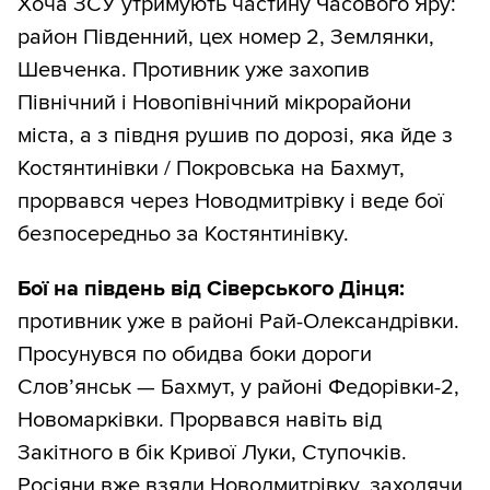
Хоча ЗСУ утримують частину Часового Яру:
район Південний, цех номер 2, Землянки,
Шевченка. Противник уже захопив
Північний і Новопівнічний мікрорайони
міста, а з півдня рушив по дорозі, яка йде з
Костянтинівки / Покровська на Бахмут,
прорвався через Новодмитрівку і веде бої
безпосередньо за Костянтинівку.
Бої на південь від Сіверського Дінця:
противник уже в районі Рай-Олександрівки.
Просунувся по обидва боки дороги
Словʼянськ — Бахмут, у районі Федорівки-2,
Новомарківки. Прорвався навіть від
Закітного в бік Кривої Луки, Ступочків.
Росіяни вже взяли Новодмитрівку, заходячи