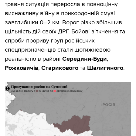
травня ситуація переросла в повноцінну
Така форма графіка дає змогу швидко
виснажливу війну в прикордонній смузі
робити висновки:
завглибшки 0–2 км. Ворог різко збільшив
щільність дій своїх ДРГ. Бойові зіткнення та
жовтень 2023-го — серпень 2024-го
спроби прориву груп російських
— суттєві втрати росіян, малі втрати
спецпризначенців стали щотижневою
територій (ситуація ок);
реальністю в районі
Середини-Буди
,
жовтень 2024-го — січень 2025-го —
Рожковичів
,
Старикового
та
Шалигиного
.
дуже великі втрати росіян, але й
швидша втрата територій (ситуація
складна, але контрольована);
далі втрати ворога зменшуються, а з
травня по серпень 2025 року
відбувається швидка втрата
територій (ситуація погана);
вересень — жовтень 2025-го —