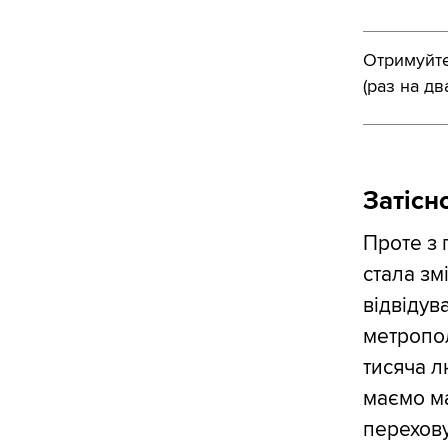
Отримуйте 
(раз на дв
Затісн
Проте з 
стала зм
відвідув
метропол
тисяча л
маємо ма
перехову