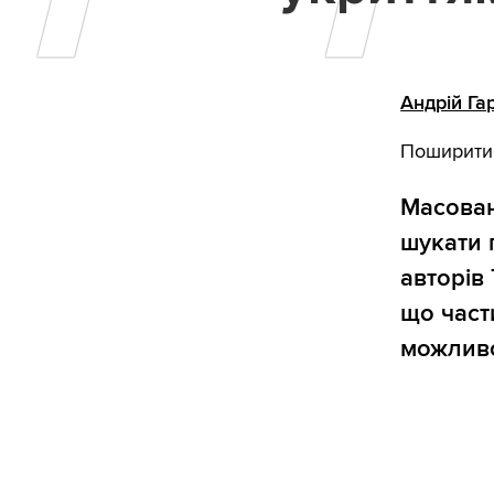
Андрій Га
Поширити
Масован
шукати 
авторів 
що част
можливо