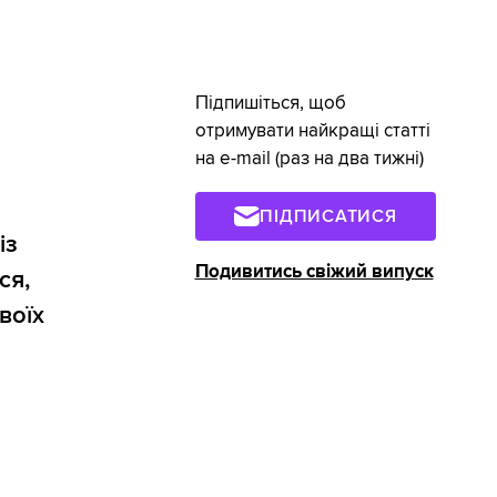
Підпишіться, щоб
отримувати найкращі статті
на e-mail (раз на два тижні)
н
ПІДПИСАТИСЯ
із
Подивитись свіжий випуск
ся,
воїх