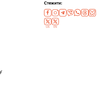
Стежити:
UA
EN
у
і