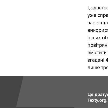
І, здаєть
уже спра
зареєстр
використ
інших об
повітрян
вмістити
згадані 
лише тро
Це драту
Texty.org