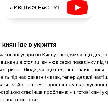
ДИВІТЬСЯ НАС ТУТ
 киян іде в укриття
масовані удари по Києву засвідчили, що дедал
ешканців столиці змінює свою поведінку під ч
их тривог. Люди, які ще недавно залишалися
віть під час ракетних атак, тепер дедалі часті
укриття. Але разом зі зростанням відвідуваност
острішою стає інша проблема: чи готові самі ук
го навантаження?