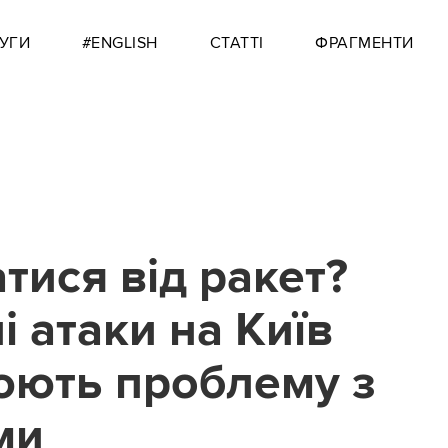
УГИ
#ENGLISH
СТАТТІ
ФРАГМЕНТИ
тися від ракет?
 атаки на Київ
юють проблему з
ми