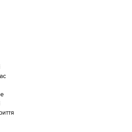
і
ас
ше
і
риття