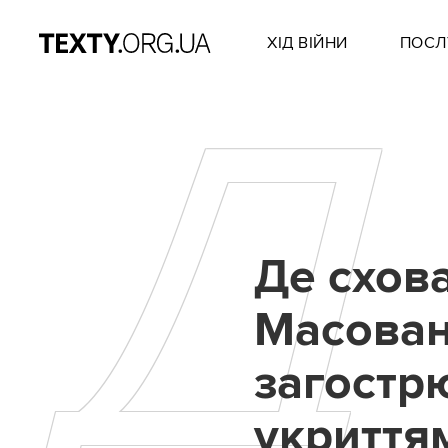
ХІД ВІЙНИ
ПОСЛ
Д
Де схова
Масовані
загостр
укриття