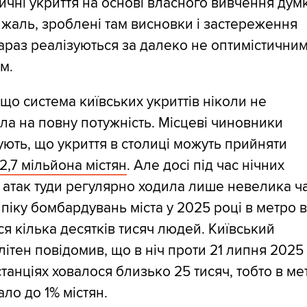
ичні укриття на основі власного вивчення дум
 жаль, зроблені там висновки і застереження
араз реалізуються за далеко не оптимістични
м.
м, що система київських укриттів ніколи не
а на повну потужність. Місцеві чиновники
ють, що укриття в столиці можуть прийняти
2,7 мільйона містян
. Але досі під час нічних
атак туди регулярно ходила лише невелика ч
 піку бомбардувань міста у 2025 році в метро 
я кілька десятків тисяч людей. Київський
ітен повідомив, що в ніч проти 21 липня 2025
станціях ховалося близько 25 тисяч, тобто в ме
ло до 1% містян.