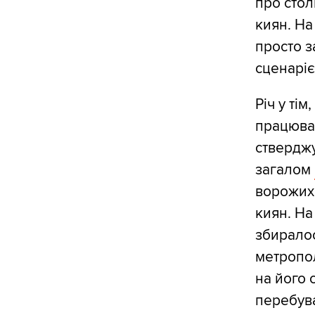
про стол
киян. На
просто з
сценаріє
Річ у ті
працювал
стверджу
загалом
ворожих 
киян. На
збиралос
метропол
на його 
перебува