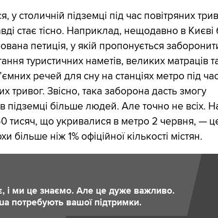
ся, у столичній підземці під час повітряних три
вді стає тісно. Наприклад, нещодавно в Києві
ована петиція, у якій пропонується заборонит
ання туристичних наметів, великих матраців т
’ємних речей для сну на станціях метро під ча
их тривог. Звісно, така заборона дасть змогу
 в підземці більше людей. Але точно не всіх. Н
40 тисяч, що укривалися в метро 2 червня, — ц
хи більше ніж 1% офіційної кількості містян.
є, і ми це знаємо. Але це дуже важливо.
.ua потребують вашої підтримки.