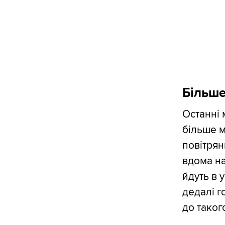
Більше
Останні 
більше м
повітрян
вдома на
йдуть в 
дедалі г
до тако