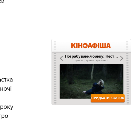
ки
м
астка
вночі
 року
тро