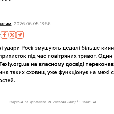
расим
,
2026-06-05 13:56
:
і удари Росії змушують дедалі більше кия
прихисток під час повітряних тривог. Один 
Texty.org.ua на власному досвіді переконав
ина таких сховищ уже функціонує на межі с
стей.
Озвучено за допомогою ШІ голосом Валерії Павленко