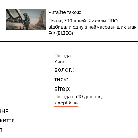
Читайте також:
Понад 700 цілей. Як сили ППО
відбивали одну з наймасованіших атак
РФ (ВІДЕО)
Погода
Київ
волог.:
тиск:
вітер:
Погода на 10 днів від
sinoptik.ua
ння
життя
л