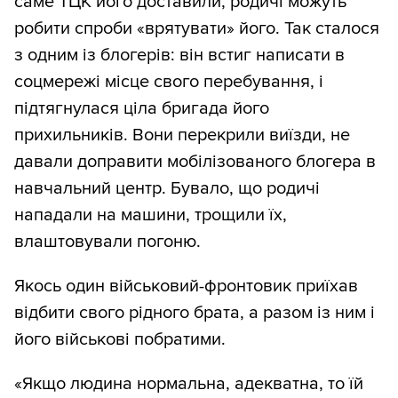
саме ТЦК його доставили, родичі можуть
робити спроби «врятувати» його. Так сталося
з одним із блогерів: він встиг написати в
соцмережі місце свого перебування, і
підтягнулася ціла бригада його
прихильників. Вони перекрили виїзди, не
давали доправити мобілізованого блогера в
навчальний центр. Бувало, що родичі
нападали на машини, трощили їх,
влаштовували погоню.
Якось один військовий-фронтовик приїхав
відбити свого рідного брата, а разом із ним і
його військові побратими.
«Якщо людина нормальна, адекватна, то їй