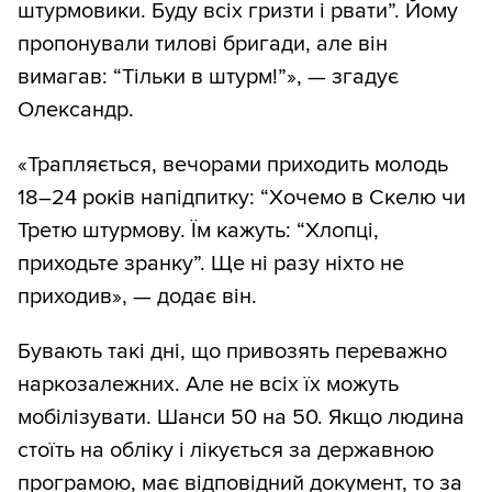
штурмовики. Буду всіх гризти і рвати”. Йому
пропонували тилові бригади, але він
вимагав: “Тільки в штурм!”», — згадує
Олександр.
«Трапляється, вечорами приходить молодь
18–24 років напідпитку: “Хочемо в Скелю чи
Третю штурмову. Їм кажуть: “Хлопці,
приходьте зранку”. Ще ні разу ніхто не
приходив», — додає він.
Бувають такі дні, що привозять переважно
наркозалежних. Але не всіх їх можуть
мобілізувати. Шанси 50 на 50. Якщо людина
стоїть на обліку і лікується за державною
програмою, має відповідний документ, то за