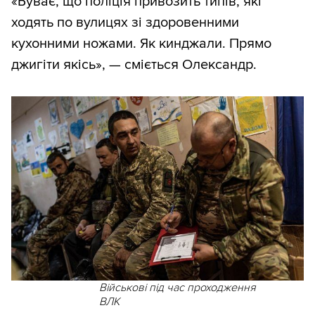
«Буває, що поліція привозить типів, які
ходять по вулицях зі здоровенними
кухонними ножами. Як кинджали. Прямо
джигіти якісь», — сміється Олександр.
Військові під час проходження
ВЛК