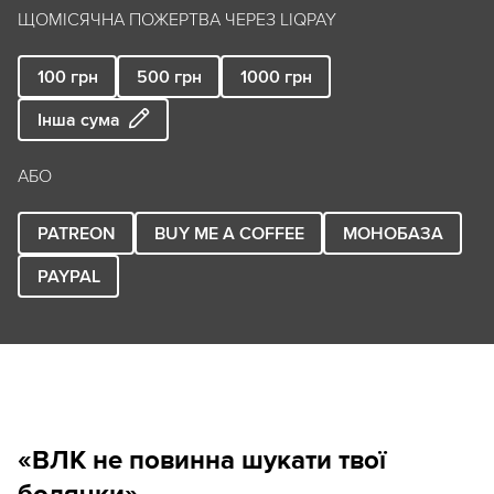
ЩОМІСЯЧНА ПОЖЕРТВА ЧЕРЕЗ LIQPAY
100
грн
500
грн
1000
грн
Інша сума
АБО
PATREON
BUY ME A COFFEE
МОНОБАЗА
PAYPAL
«ВЛК не повинна шукати твої