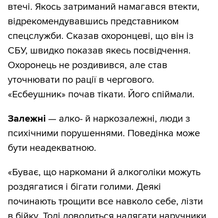
втечі. Якось затриманий намагався втекти,
відрекомендувавшись представником
спецслужби. Сказав охоронцеві, що він із
СБУ, швидко показав якесь посвідчення.
Охоронець не роздивився, але став
уточнювати по рації в чергового.
«Есбеушник» почав тікати. Його спіймали.
Залежні
— алко- й наркозалежні, люди з
психічними порушеннями. Поведінка може
бути неадекватною.
«Буває, що наркомани й алкоголіки можуть
роздягатися і бігати голими. Деякі
починають трощити все навколо себе, лізти
в бійку. Тоді доводиться надягати наручники