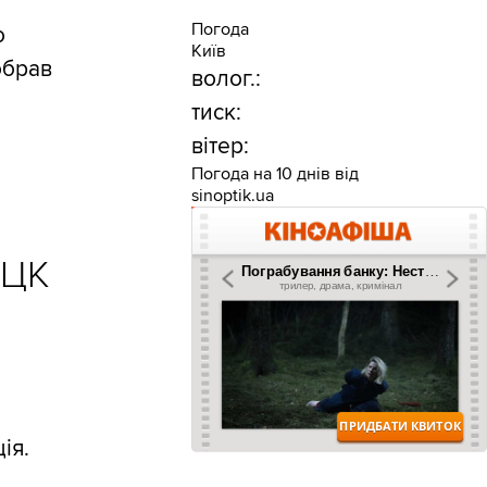
Погода
о
Київ
обрав
волог.:
тиск:
вітер:
Погода на 10 днів від
sinoptik.ua
ТЦК
ія.