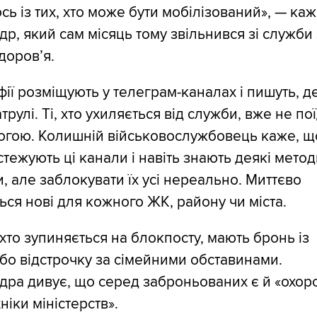
ось із тих, хто може бути мобілізований», — ка
р, який сам місяць тому звільнився зі служби
доров’я.
ії розміщують у телеграм-каналах і пишуть, д
трулі. Ті, хто ухиляється від служби, вже не по
рогою. Колишній військовослужбовець каже, щ
стежують ці канали і навіть знають деякі мето
, але заблокувати їх усі нереально. Миттєво
ься нові для кожного ЖК, району чи міста.
 хто зупиняється на блокпосту, мають бронь із
бо відстрочку за сімейними обставинами.
ра дивує, що серед заброньованих є й «охор
ніки міністерств».