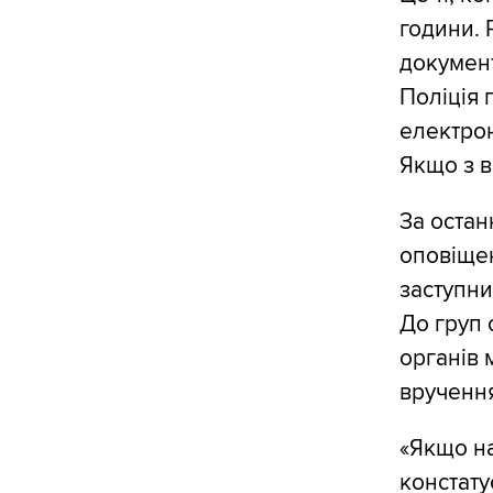
години. 
документ
Поліція
електрон
Якщо з в
За остан
оповіще
заступни
До груп 
органів 
вручення
«Якщо на
констату