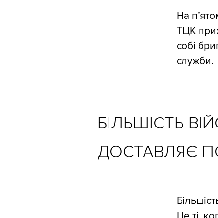
На п’ято
ТЦК прих
собі бри
служби.
БІЛЬШІСТЬ ВІ
ДОСТАВЛЯЄ П
Більшіст
Це ті, к