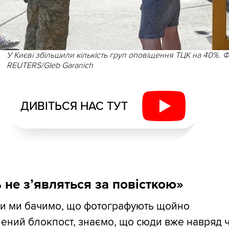
У Києві збільшили кількість груп оповіщення ТЦК на 40%. Ф
REUTERS/Gleb Garanich
ДИВІТЬСЯ НАС ТУТ
 не з
’
являться за повісткою»
ьки ми бачимо, що фотографують щойно
ений блокпост, знаємо, що сюди вже навряд 