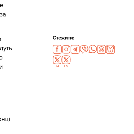
же
 за
Стежити:
е
їдуть
о
ди
UA
EN
онці