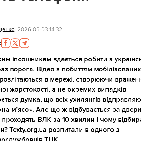
щенко
,
2026-06-03 14:32
:
ким іпсошникам вдається робити з українс
аз ворога. Відео з побиттям мобілізовани
 розлітаються в мережі, створюючи вражен
ої жорстокості, а не окремих випадків.
ться думка, що всіх ухилянтів відправляю
«на м’ясо». Але що ж відбувається за двер
 проходять ВЛК за 10 хвилин і чому відби
и? Texty.org.ua розпитали в одного з
вослужбовців ТЦК.