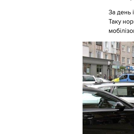
За день 
Таку нор
мобілізо