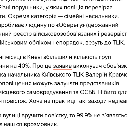
Різні порушники, у яких поліція перевіряє
и. Окрема категорія — сімейні насильники.
 пробиває людину по «Оберегу» (державний
ний реєстр військовозобов’язаних і резервісті
ійськовим обліком непорядок, везуть до ТЦК.
ні місяці в Києві збільшили кількість груп
ння на 40%. Про це
заявив
виконувач обов’язк
ка начальника Київського ТЦК Валерій Кравч
оповіщення можуть залучати представників
місцевого самоврядування та ОСББ. Нібито дл
 повісток. Хоча на практиці такі заходи недієві
 вулиці вручити повістку, то 99,9% не з’являтьс
є наш співрозмовник.