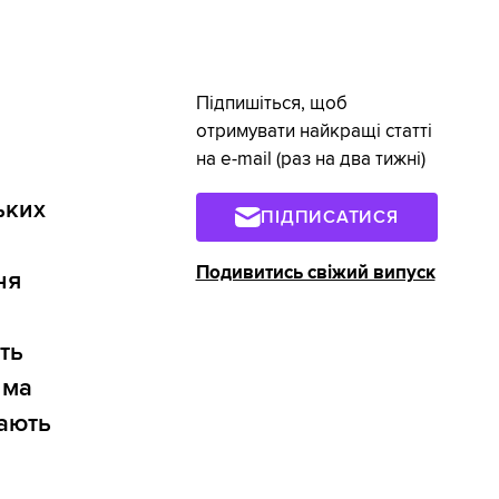
Підпишіться, щоб
отримувати найкращі статті
на e-mail (раз на два тижні)
ьких
ПІДПИСАТИСЯ
х
Подивитись свіжий випуск
ня
ть
има
рають