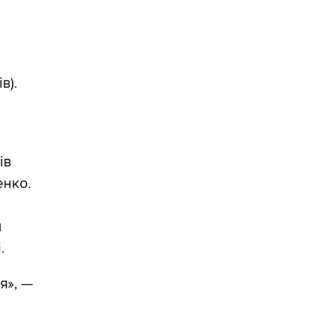
в).
ів
енко.
я
.
я», —