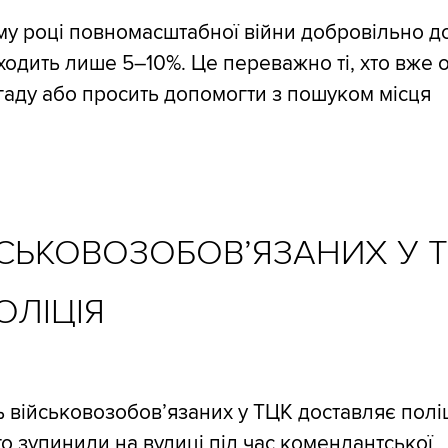
му році повномасштабної війни добровільно д
одить лише 5–10%. Це переважно ті, хто вже 
гаду або просить допомогти з пошуком місця
ЙСЬКОВОЗОБОВ’ЯЗАНИХ У 
ОЛІЦІЯ
ь військовозобов’язаних у ТЦК доставляє поліц
ого зупинили на вулиці під час комендантської