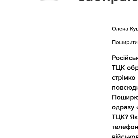
Олена Ку
Поширити
Російсь
ТЦК обр
стрімко
повсюдн
Поширює
одразу 
ТЦК? Як
телефон
військо