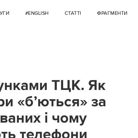
УГИ
#ENGLISH
СТАТТІ
ФРАГМЕНТИ
унками ТЦК. Як
ри «б’ються» за
ваних і чому
ть телефони