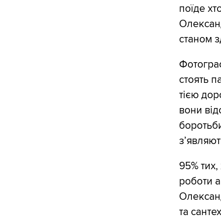
поїде хт
Олександ
станом з
Фотограф
стоять па
тією до
вони від
боротьби
з’являют
95% тих,
роботи а
Олександ
та сантех