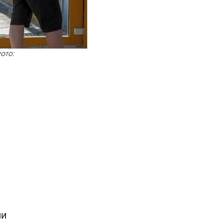
ото:
чи