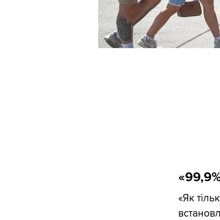
«99,9%
«Як тіл
встановл