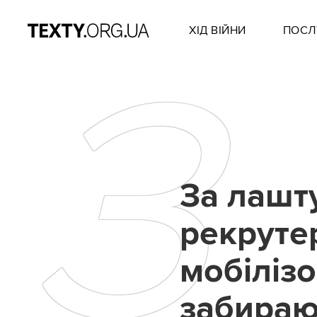
ХІД ВІЙНИ
ПОСЛ
З
За лашт
рекруте
мобілізо
забираю