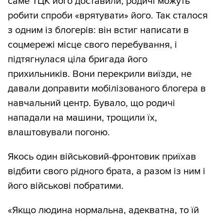
саме ТЦК його доставили, родичі можуть
робити спроби «врятувати» його. Так сталося
з одним із блогерів: він встиг написати в
соцмережі місце свого перебування, і
підтягнулася ціла бригада його
прихильників. Вони перекрили виїзди, не
давали доправити мобілізованого блогера в
навчальний центр. Бувало, що родичі
нападали на машини, трощили їх,
влаштовували погоню.
Якось один військовий-фронтовик приїхав
відбити свого рідного брата, а разом із ним і
його військові побратими.
«Якщо людина нормальна, адекватна, то їй