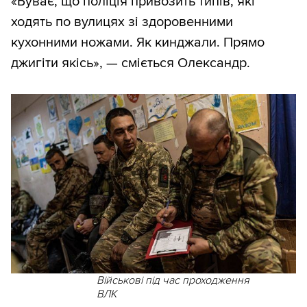
«Буває, що поліція привозить типів, які
ходять по вулицях зі здоровенними
кухонними ножами. Як кинджали. Прямо
джигіти якісь», — сміється Олександр.
Військові під час проходження
ВЛК