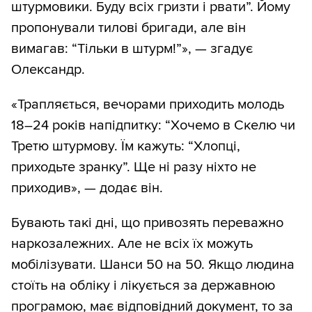
штурмовики. Буду всіх гризти і рвати”. Йому
пропонували тилові бригади, але він
вимагав: “Тільки в штурм!”», — згадує
Олександр.
«Трапляється, вечорами приходить молодь
18–24 років напідпитку: “Хочемо в Скелю чи
Третю штурмову. Їм кажуть: “Хлопці,
приходьте зранку”. Ще ні разу ніхто не
приходив», — додає він.
Бувають такі дні, що привозять переважно
наркозалежних. Але не всіх їх можуть
мобілізувати. Шанси 50 на 50. Якщо людина
стоїть на обліку і лікується за державною
програмою, має відповідний документ, то за