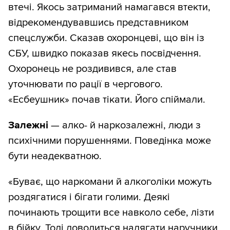
втечі. Якось затриманий намагався втекти,
відрекомендувавшись представником
спецслужби. Сказав охоронцеві, що він із
СБУ, швидко показав якесь посвідчення.
Охоронець не роздивився, але став
уточнювати по рації в чергового.
«Есбеушник» почав тікати. Його спіймали.
Залежні
— алко- й наркозалежні, люди з
психічними порушеннями. Поведінка може
бути неадекватною.
«Буває, що наркомани й алкоголіки можуть
роздягатися і бігати голими. Деякі
починають трощити все навколо себе, лізти
в бійку. Тоді доводиться надягати наручники