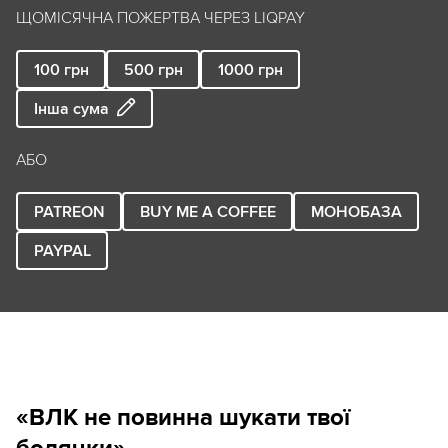
ЩОМІСЯЧНА ПОЖЕРТВА ЧЕРЕЗ LIQPAY
100
грн
500
грн
1000
грн
Інша сума
АБО
PATREON
BUY ME A COFFEE
МОНОБАЗА
PAYPAL
«ВЛК не повинна шукати твої