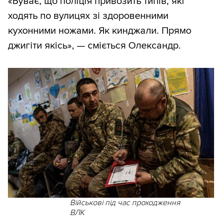
«Буває, що поліція привозить типів, які
ходять по вулицях зі здоровенними
кухонними ножами. Як кинджали. Прямо
джигіти якісь», — сміється Олександр.
Військові під час проходження
ВЛК