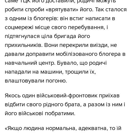
саме ТЦК його доставили, родичі можуть
робити спроби «врятувати» його. Так сталося
з одним із блогерів: він встиг написати в
соцмережі місце свого перебування, і
підтягнулася ціла бригада його
прихильників. Вони перекрили виїзди, не
давали доправити мобілізованого блогера в
навчальний центр. Бувало, що родичі
нападали на машини, трощили їх,
влаштовували погоню.
Якось один військовий-фронтовик приїхав
відбити свого рідного брата, а разом із ним і
його військові побратими.
«Якщо людина нормальна, адекватна, то їй