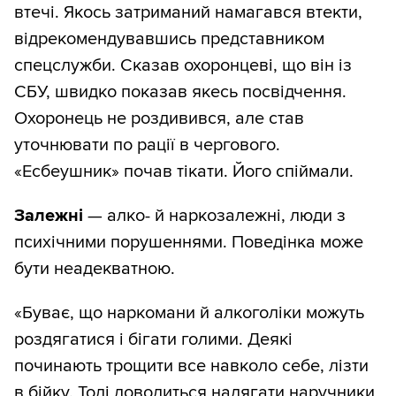
втечі. Якось затриманий намагався втекти,
відрекомендувавшись представником
спецслужби. Сказав охоронцеві, що він із
СБУ, швидко показав якесь посвідчення.
Охоронець не роздивився, але став
уточнювати по рації в чергового.
«Есбеушник» почав тікати. Його спіймали.
Залежні
— алко- й наркозалежні, люди з
психічними порушеннями. Поведінка може
бути неадекватною.
«Буває, що наркомани й алкоголіки можуть
роздягатися і бігати голими. Деякі
починають трощити все навколо себе, лізти
в бійку. Тоді доводиться надягати наручники