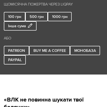
ЩОМІСЯЧНА ПОЖЕРТВА ЧЕРЕЗ LIQPAY
100
грн
500
грн
1000
грн
Інша сума
АБО
PATREON
BUY ME A COFFEE
МОНОБАЗА
PAYPAL
«ВЛК не повинна шукати твої