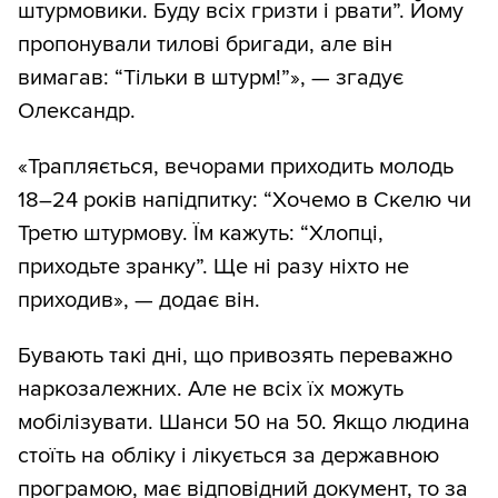
штурмовики. Буду всіх гризти і рвати”. Йому
пропонували тилові бригади, але він
вимагав: “Тільки в штурм!”», — згадує
Олександр.
«Трапляється, вечорами приходить молодь
18–24 років напідпитку: “Хочемо в Скелю чи
Третю штурмову. Їм кажуть: “Хлопці,
приходьте зранку”. Ще ні разу ніхто не
приходив», — додає він.
Бувають такі дні, що привозять переважно
наркозалежних. Але не всіх їх можуть
мобілізувати. Шанси 50 на 50. Якщо людина
стоїть на обліку і лікується за державною
програмою, має відповідний документ, то за