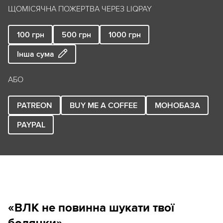
ЩОМІСЯЧНА ПОЖЕРТВА ЧЕРЕЗ LIQPAY
100
грн
500
грн
1000
грн
Інша сума
АБО
PATREON
BUY ME A COFFEE
МОНОБАЗА
PAYPAL
«ВЛК не повинна шукати твої