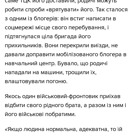
саме ТЦК його доставили, родичі можуть
робити спроби «врятувати» його. Так сталося
з одним із блогерів: він встиг написати в
соцмережі місце свого перебування, і
підтягнулася ціла бригада його
прихильників. Вони перекрили виїзди, не
давали доправити мобілізованого блогера в
навчальний центр. Бувало, що родичі
нападали на машини, трощили їх,
влаштовували погоню.
Якось один військовий-фронтовик приїхав
відбити свого рідного брата, а разом із ним і
його військові побратими.
«Якщо людина нормальна, адекватна, то їй