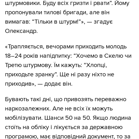
штурмовики. Буду всіх гризти і рвати”. Йому
пропонували тилові бригади, але він
вимагав: “Тільки в штурм!”», — згадує
Олександр.
«Трапляється, вечорами приходить молодь
18–24 років напідпитку: “Хочемо в Скелю чи
Третю штурмову. Їм кажуть: “Хлопці,
приходьте зранку”. Ще ні разу ніхто не
приходив», — додає він.
Бувають такі дні, що привозять переважно
наркозалежних. Але не всіх їх можуть
мобілізувати. Шанси 50 на 50. Якщо людина
стоїть на обліку і лікується за державною
програмою, має відповідний документ, то за