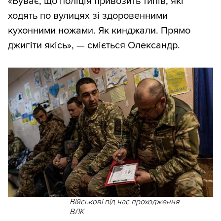
«Буває, що поліція привозить типів, які
ходять по вулицях зі здоровенними
кухонними ножами. Як кинджали. Прямо
джигіти якісь», — сміється Олександр.
Військові під час проходження
ВЛК