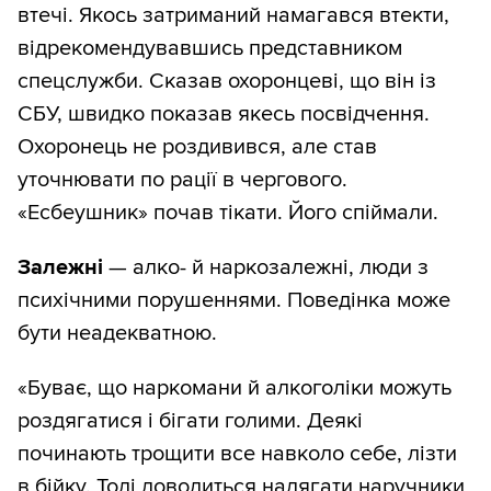
втечі. Якось затриманий намагався втекти,
відрекомендувавшись представником
спецслужби. Сказав охоронцеві, що він із
СБУ, швидко показав якесь посвідчення.
Охоронець не роздивився, але став
уточнювати по рації в чергового.
«Есбеушник» почав тікати. Його спіймали.
Залежні
— алко- й наркозалежні, люди з
психічними порушеннями. Поведінка може
бути неадекватною.
«Буває, що наркомани й алкоголіки можуть
роздягатися і бігати голими. Деякі
починають трощити все навколо себе, лізти
в бійку. Тоді доводиться надягати наручники