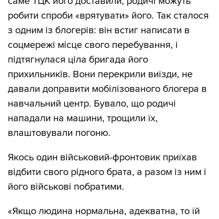
саме ТЦК його доставили, родичі можуть
робити спроби «врятувати» його. Так сталося
з одним із блогерів: він встиг написати в
соцмережі місце свого перебування, і
підтягнулася ціла бригада його
прихильників. Вони перекрили виїзди, не
давали доправити мобілізованого блогера в
навчальний центр. Бувало, що родичі
нападали на машини, трощили їх,
влаштовували погоню.
Якось один військовий-фронтовик приїхав
відбити свого рідного брата, а разом із ним і
його військові побратими.
«Якщо людина нормальна, адекватна, то їй