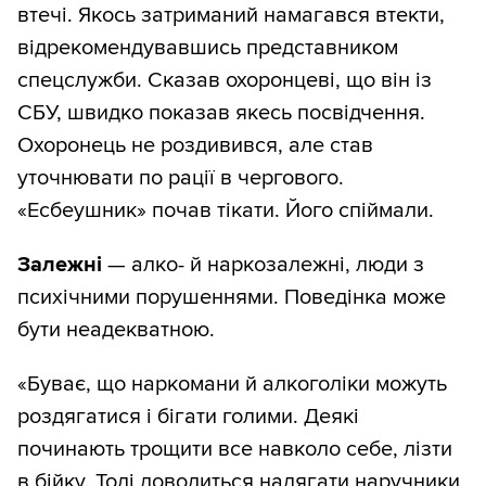
втечі. Якось затриманий намагався втекти,
відрекомендувавшись представником
спецслужби. Сказав охоронцеві, що він із
СБУ, швидко показав якесь посвідчення.
Охоронець не роздивився, але став
уточнювати по рації в чергового.
«Есбеушник» почав тікати. Його спіймали.
Залежні
— алко- й наркозалежні, люди з
психічними порушеннями. Поведінка може
бути неадекватною.
«Буває, що наркомани й алкоголіки можуть
роздягатися і бігати голими. Деякі
починають трощити все навколо себе, лізти
в бійку. Тоді доводиться надягати наручники