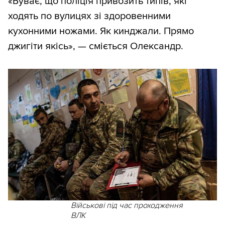
«Буває, що поліція привозить типів, які
ходять по вулицях зі здоровенними
кухонними ножами. Як кинджали. Прямо
джигіти якісь», — сміється Олександр.
Військові під час проходження
ВЛК