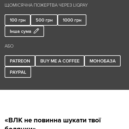
ЩОМІСЯЧНА ПОЖЕРТВА ЧЕРЕЗ LIQPAY
100
грн
500
грн
1000
грн
Інша сума
АБО
PATREON
BUY ME A COFFEE
МОНОБАЗА
PAYPAL
«ВЛК не повинна шукати твої