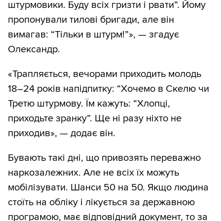
штурмовики. Буду всіх гризти і рвати”. Йому
пропонували тилові бригади, але він
вимагав: “Тільки в штурм!”», — згадує
Олександр.
«Трапляється, вечорами приходить молодь
18–24 років напідпитку: “Хочемо в Скелю чи
Третю штурмову. Їм кажуть: “Хлопці,
приходьте зранку”. Ще ні разу ніхто не
приходив», — додає він.
Бувають такі дні, що привозять переважно
наркозалежних. Але не всіх їх можуть
мобілізувати. Шанси 50 на 50. Якщо людина
стоїть на обліку і лікується за державною
програмою, має відповідний документ, то за