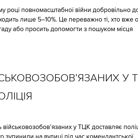
му році повномасштабної війни добровільно д
одить лише 5–10%. Це переважно ті, хто вже 
гаду або просить допомогти з пошуком місця
ЙСЬКОВОЗОБОВ’ЯЗАНИХ У 
ОЛІЦІЯ
ь військовозобов’язаних у ТЦК доставляє поліц
ого зупинили на вулиці під час комендантської