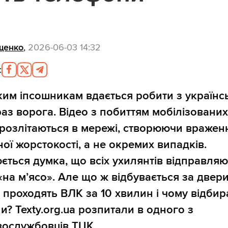
щенко
,
2026-06-03 14:32
:
ким іпсошникам вдається робити з українс
аз ворога. Відео з побиттям мобілізовани
 розлітаються в мережі, створюючи вражен
ої жорстокості, а не окремих випадків.
ться думка, що всіх ухилянтів відправляю
«на м’ясо». Але що ж відбувається за двер
 проходять ВЛК за 10 хвилин і чому відби
и? Texty.org.ua розпитали в одного з
вослужбовців ТЦК.