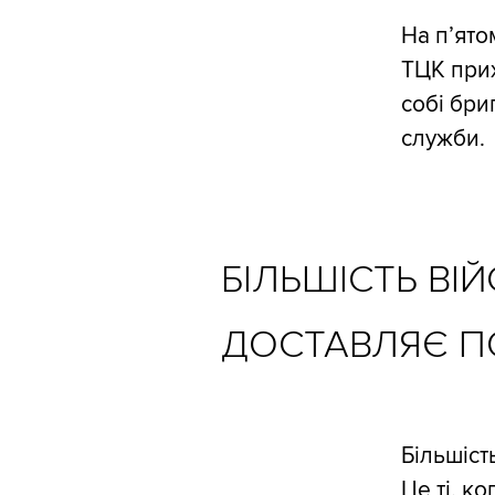
На п’ято
ТЦК прих
собі бри
служби.
БІЛЬШІСТЬ ВІ
ДОСТАВЛЯЄ П
Більшіст
Це ті, к