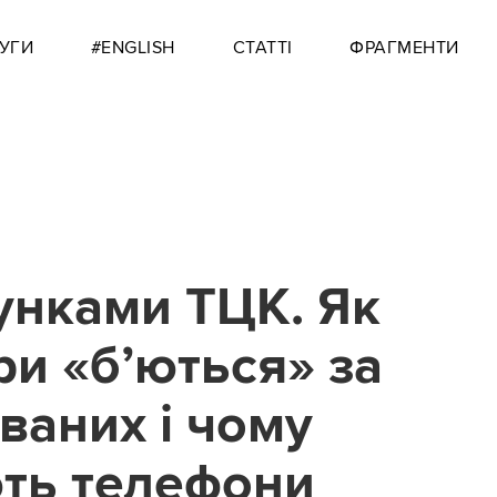
УГИ
#ENGLISH
СТАТТІ
ФРАГМЕНТИ
унками ТЦК. Як
ри «б’ються» за
ваних і чому
ть телефони