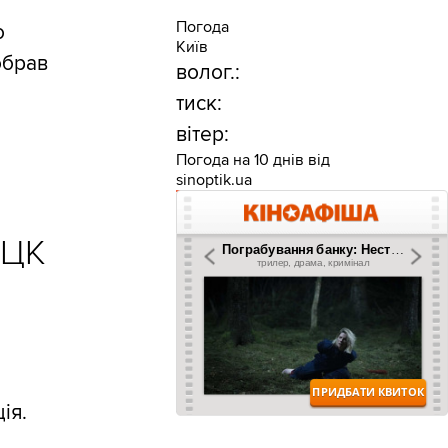
Погода
о
Київ
обрав
волог.:
тиск:
вітер:
Погода на 10 днів від
sinoptik.ua
ТЦК
ія.