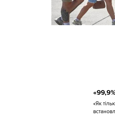
«99,9%
«Як тіл
встановл