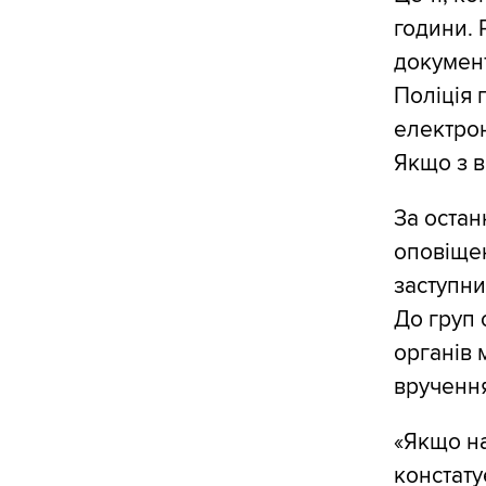
години. 
документ
Поліція
електрон
Якщо з в
За остан
оповіще
заступни
До груп 
органів 
вручення
«Якщо на
констату