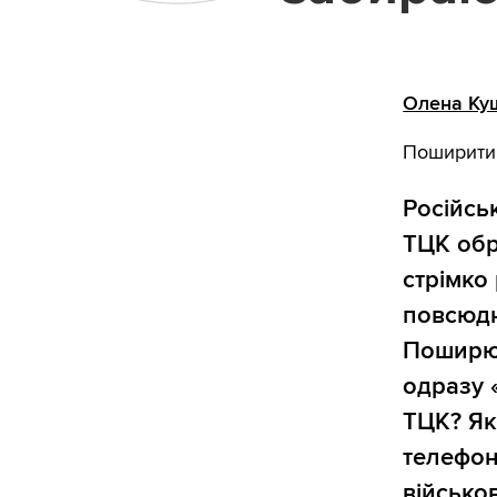
Олена Ку
Поширити
Російсь
ТЦК обр
стрімко
повсюдн
Поширює
одразу 
ТЦК? Як
телефон
військо