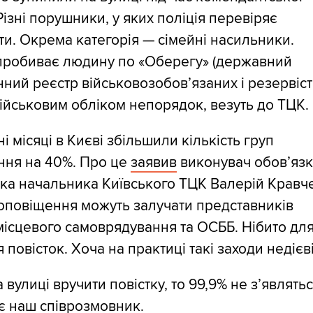
Різні порушники, у яких поліція перевіряє
и. Окрема категорія — сімейні насильники.
 пробиває людину по «Оберегу» (державний
ний реєстр військовозобов’язаних і резервісті
ійськовим обліком непорядок, везуть до ТЦК.
ні місяці в Києві збільшили кількість груп
ння на 40%. Про це
заявив
виконувач обов’язк
ка начальника Київського ТЦК Валерій Кравч
оповіщення можуть залучати представників
місцевого самоврядування та ОСББ. Нібито дл
 повісток. Хоча на практиці такі заходи недієві
 вулиці вручити повістку, то 99,9% не з’являтьс
є наш співрозмовник.