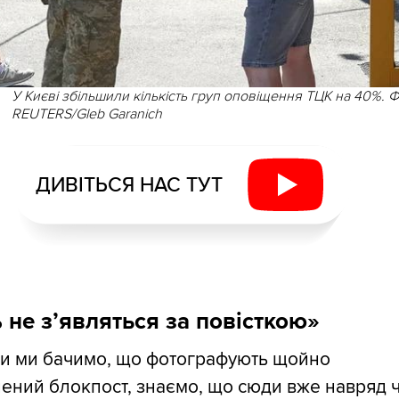
У Києві збільшили кількість груп оповіщення ТЦК на 40%. Ф
REUTERS/Gleb Garanich
ДИВІТЬСЯ НАС ТУТ
 не з
’
являться за повісткою»
ьки ми бачимо, що фотографують щойно
ений блокпост, знаємо, що сюди вже навряд 