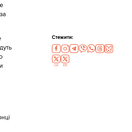
же
 за
Стежити:
е
їдуть
о
ди
UA
EN
онці